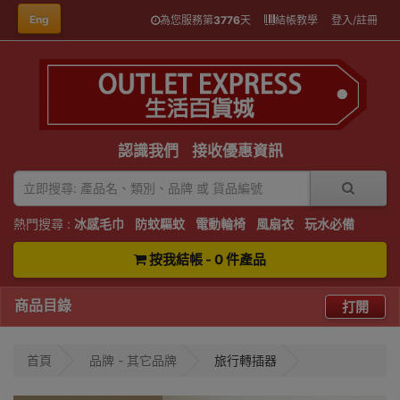
Eng
為您服務第
3776
天
結帳教學
登入/註冊
認識我們
接收優惠資訊
熱門搜尋 :
冰感毛巾
防蚊驅蚊
電動輪椅
風扇衣
玩水必備
按我結帳 - 0 件產品
商品目錄
打開
首頁
品牌 - 其它品牌
旅行轉插器