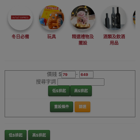
尋找最更新、最
潮、有特色而且
優惠的優質產
品，從用家的角
度為你帶來你的
冬日必備
玩具
精選禮物及
酒類及飲酒
最好選擇。
擺設
用品
其它品牌旅行轉
插器香港銷售點
價錢 $
-
搜尋字詞
低$排起
高$排起
重設條件
篩選
低$排起
高$排起