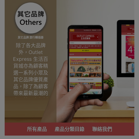
其它品牌 旅行轉插器
除了各大品牌
外，Outlet
Express 生活百
貨城亦為顧客精
選一系列小眾及
其它品牌優質產
品，除了為顧客
帶來最新最潮的
產品外，亦包括
了多個實用又時
尚，價廉物美、
功能齊備的產
品。
所有產品
產品分類目錄
聯絡我們
我們每月會固定