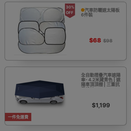
30%
汽車防曬遮太陽板
OFF
6件裝
$68
$98
全自動摺疊汽車遮陽
傘- 4.2米藏青色 | 遮
陽車頂頂棚 | 三重抗
風設計
$1,199
一件免運費