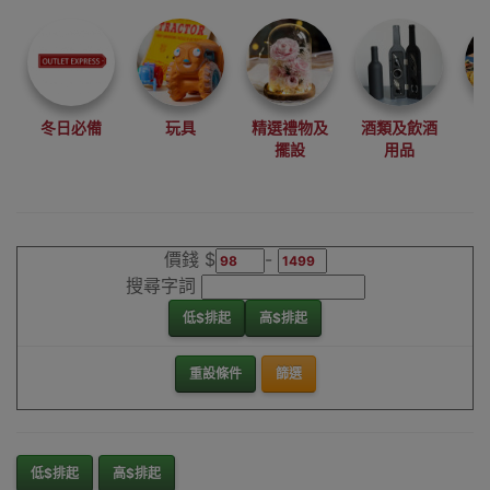
尋找最更新、最
潮、有特色而且
優惠的優質產
品，從用家的角
度為你帶來你的
冬日必備
玩具
精選禮物及
酒類及飲酒
最好選擇。
擺設
用品
其它品牌防曬車
套/窗簾香港銷售
點
價錢 $
-
搜尋字詞
低$排起
高$排起
重設條件
篩選
低$排起
高$排起