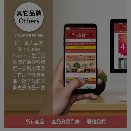
其它品牌 防曬車套/窗簾
除了各大品牌
外，Outlet
Express 生活百
貨城亦為顧客精
選一系列小眾及
其它品牌優質產
品，除了為顧客
帶來最新最潮的
產品外，亦包括
了多個實用又時
尚，價廉物美、
功能齊備的產
品。
所有產品
產品分類目錄
聯絡我們
我們每月會固定