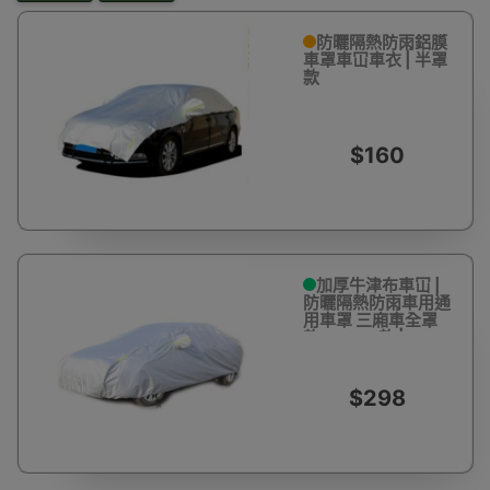
防曬隔熱防雨鋁膜
車罩車冚車衣 | 半罩
款
$160
加厚牛津布車冚 |
防曬隔熱防雨車用通
用車罩 三廂車全罩
款 - 3XXL款 | Benz
S CLASS/BMW
6/7/8
SERIES/FORD
$298
CROWN