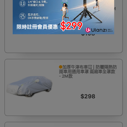
防曬隔熱防雨鋁膜車罩車冚
車衣 兩廂三廂車 | 全罩款 - 2M
款
$198
加厚牛津布車冚 | 防曬隔熱防
雨車用通用車罩 兩廂車全罩款
- 2M款
$298