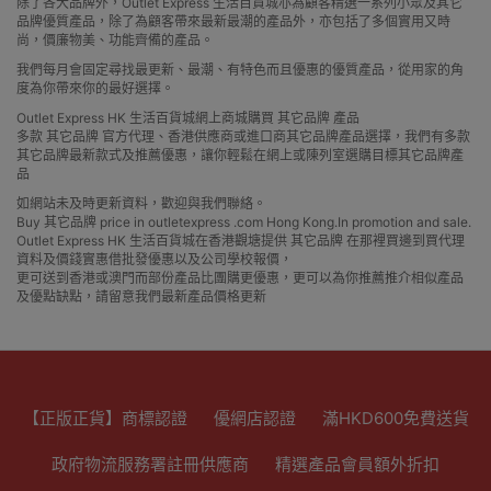
除了各大品牌外，Outlet Express 生活百貨城亦為顧客精選一系列小眾及其它
品牌優質產品，除了為顧客帶來最新最潮的產品外，亦包括了多個實用又時
尚，價廉物美、功能齊備的產品。
我們每月會固定尋找最更新、最潮、有特色而且優惠的優質產品，從用家的角
度為你帶來你的最好選擇。
Outlet Express HK 生活百貨城網上商城購買 其它品牌 產品
多款 其它品牌 官方代理、香港供應商或進口商其它品牌產品選擇，我們有多款
其它品牌最新款式及推薦優惠，讓你輕鬆在網上或陳列室選購目標其它品牌產
品
如網站未及時更新資料，歡迎與我們聯絡。
Buy 其它品牌 price in outletexpress .com Hong Kong.In promotion and sale.
Outlet Express HK 生活百貨城在香港觀塘提供 其它品牌 在那裡買邊到買代理
資料及價錢實惠借批發優惠以及公司學校報價，
更可送到香港或澳門而部份產品比團購更優惠，更可以為你推薦推介相似產品
及優點缺點，請留意我們最新產品價格更新
【正版正貨】商標認證
優網店認證
滿HKD600免費送貨
政府物流服務署註冊供應商
精選產品會員額外折扣