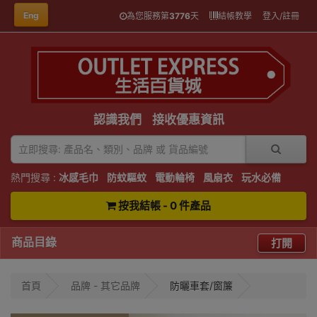
Eng
為您服務第
3776
天
結帳教學
登入/註冊
認識我們
接收優惠資訊
熱門搜尋 :
冰感毛巾
防蚊驅蚊
電動輪椅
風扇衣
玩水必備
按我結帳 - 0 件產品
商品目錄
打開
首頁
品牌 - 其它品牌
防曬車套/窗簾