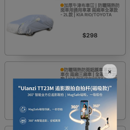
加厚牛津布車冚 | 防曬隔熱防
雨車用通用車罩 兩廂車全罩款
- 2L款 | ΚΙΑ RIO/TOYOTA
PRIUS C / HONDA FIT
$298
防曬隔熱防雨鋁膜車罩車冚
×
車衣 兩廂三廂車 | 全罩款 - 2L
款 | ΚΙΑ RIO/TOYOTA PRIUS
C / HONDA FIT
$198