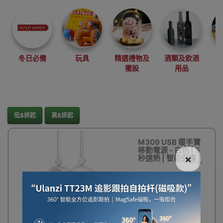
尋找最更新、最
潮、有特色而且
優惠的優質產
品，從用家的角
度為你帶來你的
冬日必備
玩具
精選禮物及
酒類及飲酒
最好選擇。
擺設
用品
其它品牌
低$排起
高$排起
M309 USB 暖手寶
移動電源 - 白色 | 5
×
秒速熱 | 智能保護 |
10,000mAh大容量
$153