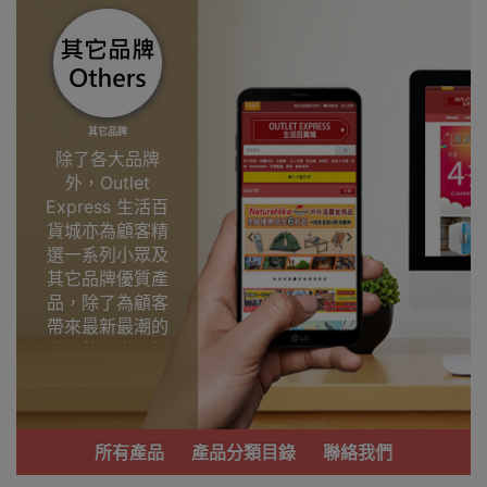
其它品牌
除了各大品牌
外，Outlet
Express 生活百
貨城亦為顧客精
選一系列小眾及
其它品牌優質產
品，除了為顧客
帶來最新最潮的
產品外，亦包括
了多個實用又時
尚，價廉物美、
功能齊備的產
品。
所有產品
產品分類目錄
聯絡我們
我們每月會固定