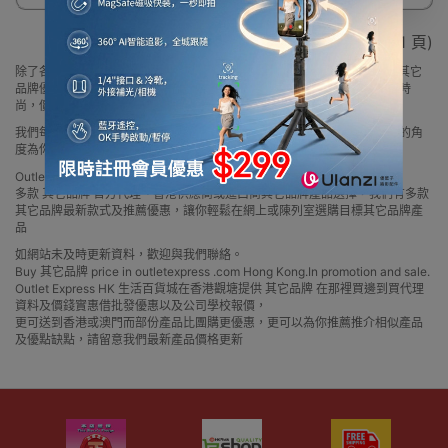
顯示 1 - 1 / 1 (共 1 頁)
除了各大品牌外，Outlet Express 生活百貨城亦為顧客精選一系列小眾及其它
品牌優質產品，除了為顧客帶來最新最潮的產品外，亦包括了多個實用又時
尚，價廉物美、功能齊備的產品。
我們每月會固定尋找最更新、最潮、有特色而且優惠的優質產品，從用家的角
度為你帶來你的最好選擇。
Outlet Express HK 生活百貨城網上商城購買 其它品牌 產品
多款 其它品牌 官方代理、香港供應商或進口商其它品牌產品選擇，我們有多款
其它品牌最新款式及推薦優惠，讓你輕鬆在網上或陳列室選購目標其它品牌產
品
如網站未及時更新資料，歡迎與我們聯絡。
Buy 其它品牌 price in outletexpress .com Hong Kong.In promotion and sale.
Outlet Express HK 生活百貨城在香港觀塘提供 其它品牌 在那裡買邊到買代理
資料及價錢實惠借批發優惠以及公司學校報價，
更可送到香港或澳門而部份產品比團購更優惠，更可以為你推薦推介相似產品
及優點缺點，請留意我們最新產品價格更新