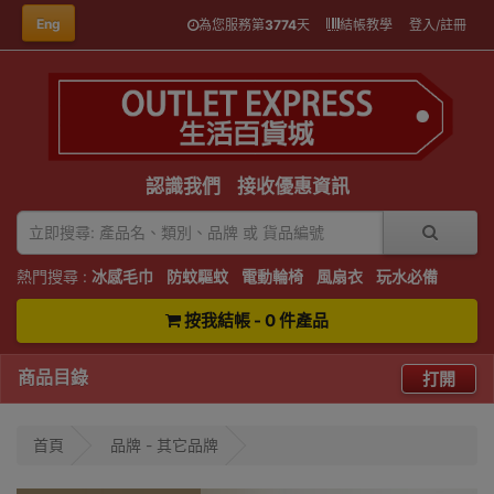
Eng
為您服務第
3774
天
結帳教學
登入/註冊
認識我們
接收優惠資訊
熱門搜尋 :
冰感毛巾
防蚊驅蚊
電動輪椅
風扇衣
玩水必備
按我結帳 - 0 件產品
商品目錄
打開
首頁
品牌 - 其它品牌