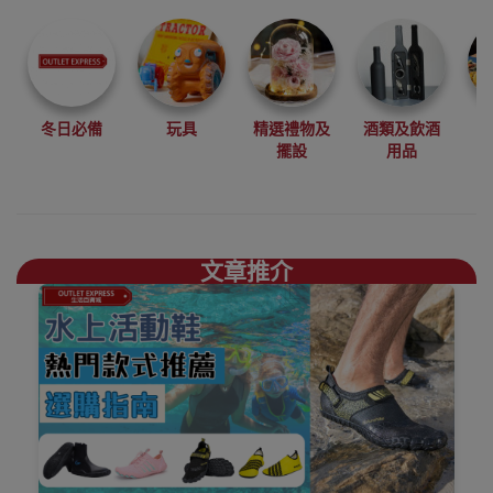
尋找最更新、最
潮、有特色而且
優惠的優質產
品，從用家的角
度為你帶來你的
冬日必備
玩具
精選禮物及
酒類及飲酒
最好選擇。
擺設
用品
其它品牌浮潛鞋/
沙灘鞋香港銷售
點
文章推介