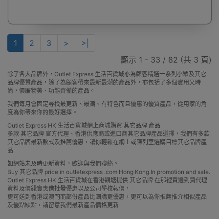
1
2
3
>
>|
顯示 1 - 33 / 82 (共 3 頁)
除了各大品牌外，Outlet Express 生活百貨城亦為顧客精選一系列小眾及其它
品牌優質產品，除了為顧客帶來最新最潮的產品外，亦包括了多個實用又時
尚，價廉物美、功能齊備的產品。
我們每月會固定尋找最更新、最潮、有特色而且優惠的優質產品，從用家的角
度為你帶來你的最好選擇。
Outlet Express HK 生活百貨城網上商城購買 其它品牌 產品
多款 其它品牌 官方代理、香港供應商或進口商其它品牌產品選擇，我們有多款
其它品牌最新款式及推薦優惠，讓你輕鬆在網上或陳列室選購目標其它品牌產
品
如網站未及時更新資料，歡迎與我們聯絡。
Buy 其它品牌 price in outletexpress .com Hong Kong.In promotion and sale.
Outlet Express HK 生活百貨城在香港觀塘提供 其它品牌 在那裡買邊到買代理
資料及價錢實惠借批發優惠以及公司學校報價，
更可送到香港或澳門而部份產品比團購更優惠，更可以為你推薦推介相似產品
及優點缺點，請留意我們最新產品價格更新