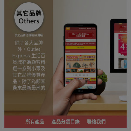
其它品牌 浮潛鞋/沙灘鞋
除了各大品牌
外，Outlet
Express 生活百
貨城亦為顧客精
選一系列小眾及
其它品牌優質產
品，除了為顧客
帶來最新最潮的
產品外，亦包括
了多個實用又時
尚，價廉物美、
功能齊備的產
品。
所有產品
產品分類目錄
聯絡我們
我們每月會固定