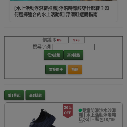
[水上活動浮潛鞋推薦]浮潛時應該穿什麼鞋？如
何選擇適合的水上活動鞋|浮潛鞋選購指南
價錢 $
-
搜尋字詞
低$排起
高$排起
重設條件
篩選
低$排起
高$排起
26%
兒童防滑涉水沙灘
OFF
鞋 | 水上活動浮潛鞋
玩水鞋 - 藍色18/19
碼