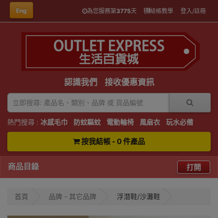
Eng
為您服務第
3775
天
結帳教學
登入/註冊
認識我們
接收優惠資訊
熱門搜尋 :
冰感毛巾
防蚊驅蚊
電動輪椅
風扇衣
玩水必備
按我結帳 - 0 件產品
商品目錄
打開
首頁
品牌 - 其它品牌
浮潛鞋/沙灘鞋