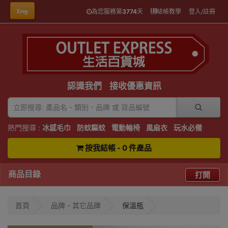
Eng
為您服務第
3774
天
結帳教學
登入/註冊
認識我們
接收優惠資訊
熱門搜尋 :
冰感毛巾
防蚊驅蚊
電動輪椅
風扇衣
玩水必備
按我結帳 - 0 件產品
商品目錄
打開
首頁
品牌 - 其它品牌
保溫瓶