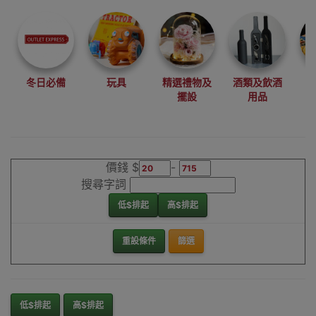
尋找最更新、最
潮、有特色而且
優惠的優質產
品，從用家的角
度為你帶來你的
冬日必備
玩具
精選禮物及
酒類及飲酒
最好選擇。
擺設
用品
其它品牌保溫瓶
香港銷售點
價錢 $
-
搜尋字詞
低$排起
高$排起
重設條件
篩選
低$排起
高$排起