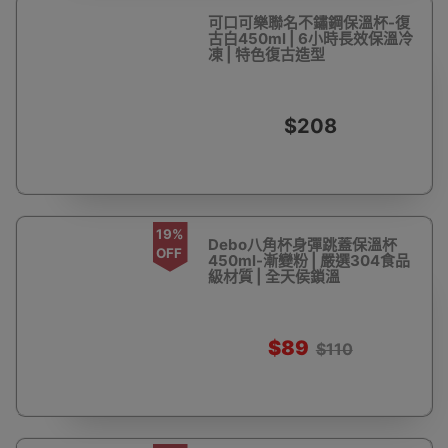
可口可樂聯名不鏽鋼保溫杯-復
古白450ml | 6小時長效保溫冷
凍 | 特色復古造型
$208
19%
Debo八角杯身彈跳蓋保溫杯
OFF
450ml-漸變粉 | 嚴選304食品
級材質 | 全天侯鎖溫
$89
$110