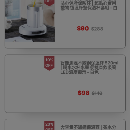
OFF
貼心保冷保暖杯 | 超貼心實用
禮物 恆溫杯墊保溫杯套組 - 白
色
$90
$288
10%
智能測溫不銹鋼保溫杯 520ml
OFF
| 喝水水杯水壺 便捷直飲吸管
LED溫度顯示 - 白色
$98
$110
23%
大容量不鏽鋼保溫壺 | 茶水分
OFF