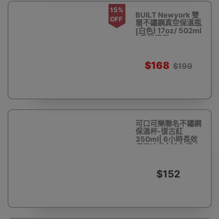
15%
BUILT Newyork 雙
OFF
層不鏽鋼真空保溫瓶
(白色) 17oz/ 502ml
| 香港行貨
$168
$199
可口可樂聯名不鏽鋼
保溫杯-復古紅
350ml| 6小時長效
保溫冷凍 | 特色復古
造型
$152