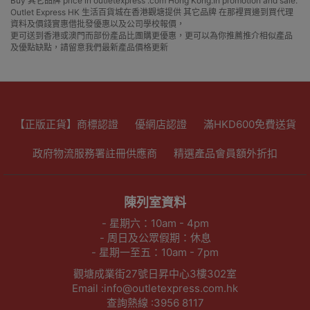
Buy 其它品牌 price in outletexpress .com Hong Kong.In promotion and sale.
Outlet Express HK 生活百貨城在香港觀塘提供 其它品牌 在那裡買邊到買代理
資料及價錢實惠借批發優惠以及公司學校報價，
更可送到香港或澳門而部份產品比團購更優惠，更可以為你推薦推介相似產品
及優點缺點，請留意我們最新產品價格更新
【正版正貨】商標認證
優網店認證
滿HKD600免費送貨
政府物流服務署註冊供應商
精選產品會員額外折扣
陳列室資料
- 星期六：10am - 4pm
- 周日及公眾假期：休息
- 星期一至五：10am - 7pm
觀塘成業街27號日昇中心3樓302室
Email :info@outletexpress.com.hk
查詢熱線 :3956 8117