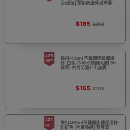
6h保溫| 密封防漏外出無憂
$165
$208
20%
樂扣450ml 不鏽鋼彈跳保溫
OFF
杯-白色 |316不銹鋼內膽| 6h
保溫| 密封防漏外出無憂
$165
$208
20%
樂扣450ml不鏽鋼旋轉保溫杯-
OFF
粉紅色 |內置茶網| 雙層真