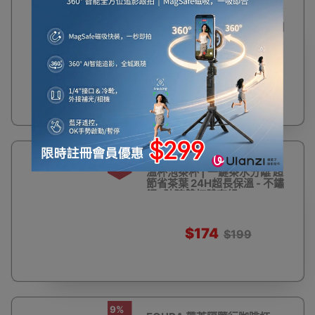
泡茶大師雙層隨行不鏽鋼保溫
杯泡茶杯 | 一鍵茶水分離 超節
省茶葉 24H超長保溫 - 不鏽鋼
杯體
$168
12%
泡茶大師雙層隨行不鏽鋼保
OFF
溫杯泡茶杯 | 一鍵茶水分離 超
節省茶葉 24H超長保溫 - 不鏽
鋼+玻璃雙杯體套組
$174
$199
9%