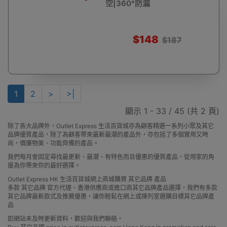
空|360°防漏
$148
$187
1
2
>
>|
顯示 1 - 33 / 45 (共 2 頁)
除了各大品牌外，Outlet Express 生活百貨城亦為顧客精選一系列小眾及其它
品牌優質產品，除了為顧客帶來最新最潮的產品外，亦包括了多個實用又時
尚，價廉物美、功能齊備的產品。
我們每月會固定尋找最更新、最潮、有特色而且優惠的優質產品，從用家的角
度為你帶來你的最好選擇。
Outlet Express HK 生活百貨城網上商城購買 其它品牌 產品
多款 其它品牌 官方代理、香港供應商或進口商其它品牌產品選擇，我們有多款
其它品牌最新款式及推薦優惠，讓你輕鬆在網上或陳列室選購目標其它品牌產
品
如網站未及時更新資料，歡迎與我們聯絡。