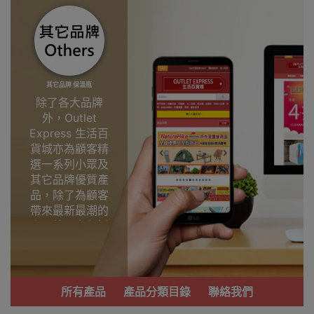
其它品牌 保溫瓶
除了各大品牌
外，Outlet
Express 生活百
貨城亦為顧客精
選一系列小眾及
其它品牌優質產
品，除了為顧客
帶來最新最潮的
產品外，亦包括
了多個實用又時
尚，價廉物美、
功能齊備的產
品。
所有產品
產品分類目錄
聯絡我們
我們每月會固定