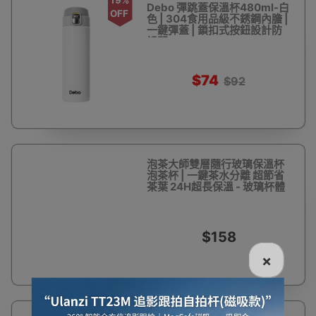
Debo 彈跳蓋保溫杯480ml-白
OFF
色 | 304食用品級不銹鋼內膽 |
一鍵彈蓋 | 鎖扣式按鈕設計防
誤開
$74
$92
泡茶大師雙層隨行玻璃保溫杯
泡茶杯 | 一鍵茶水分離 超節省
茶葉 24H超長保溫 - 玻璃杯體
$158
×