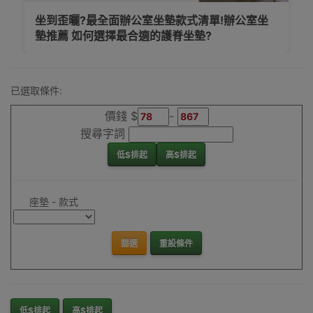
坐到歪曬?最全面辦公室坐墊款式清單!辦公室坐
墊推薦 如何選擇最合適的護脊坐墊?
已選取條件:
價錢 $
-
搜尋字詞
低$排起
高$排起
座墊 - 款式
篩選
重設條件
低$排起
高$排起