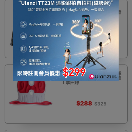
31%
DR.HO`S PU自動充氣坐墊 |
OFF
自動充氣 | 獨立氣柱 | 保護椎骨
$432
$630
11%
Dragon 花瓣姿勢矯正護腰坐
OFF
墊 - 红白 | 減輕脊柱壓力 | 人體
工學曲線
$288
$325