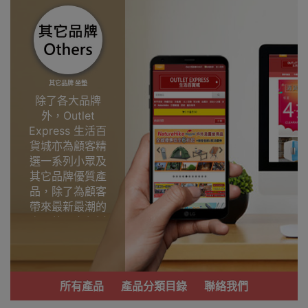
其它品牌 坐墊
除了各大品牌
外，Outlet
Express 生活百
貨城亦為顧客精
選一系列小眾及
其它品牌優質產
品，除了為顧客
帶來最新最潮的
產品外，亦包括
了多個實用又時
尚，價廉物美、
功能齊備的產
品。
所有產品
產品分類目錄
聯絡我們
我們每月會固定