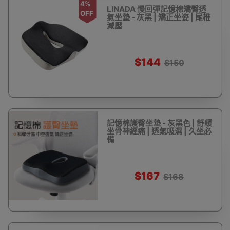
4%
LINADA 慢回彈記憶棉矯臀透
OFF
氣坐墊 - 灰黑 | 矯正坐姿 | 尾椎
減壓
$144
$150
記憶棉護臀坐墊 - 灰黑色 | 舒緩
坐骨神經痛 | 透氣吸濕 | 久坐必
備
$167
$168