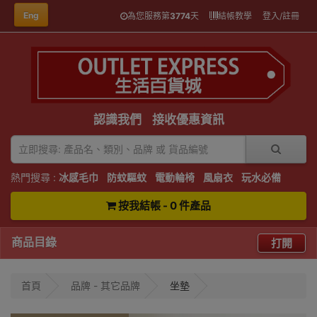
Eng
為您服務第
3774
天
結帳教學
登入/註冊
認識我們
接收優惠資訊
熱門搜尋 :
冰感毛巾
防蚊驅蚊
電動輪椅
風扇衣
玩水必備
按我結帳 - 0 件產品
商品目錄
打開
首頁
品牌 - 其它品牌
坐墊