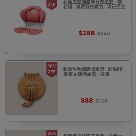
花瓣坐墊護腰靠背墊坐墊 - 櫻
OFF
花粉 | 減輕脊柱壓力 | 矯正坐姿
$288
$345
36%
超柔短毛絨貓咪坐墊 | 記憶PP
OFF
棉 擺尾貓咪坐墊 - 橘貓
$88
$138
36%