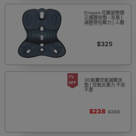
Dragon 花瓣姿勢矯
正護腰坐墊 - 灰黑 |
減輕脊柱壓力 | 人體
工學曲線
$325
7%
3D氣囊空氣減壓坐
OFF
墊 | 空氣反重力 不坐
不累
$238
$258