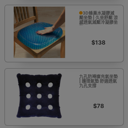
3D蜂巢水凝膠減
壓坐墊 | 久坐舒壓 涼
感透氣減壓冷凝膠坐
墊
$138
九孔防褥瘡充氣坐墊
| 護理氣墊 舒適透氣
九孔支撐
$78