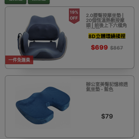
19%
2.0腰臀按摩坐墊 |
OFF
20個恆溫熱敷按摩
頭 | 前後上下六檔角
度調節
8D立體環繞揉捏
靠背角度六檔調節
$699
$867
一件免運費
辦公室美臀記憶棉透
氣坐墊 - 藍色
$79