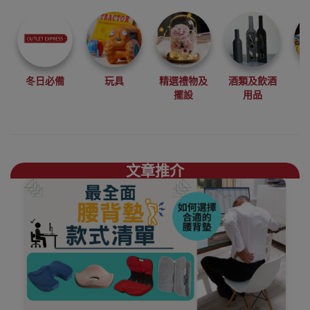
尋找最更新、最
潮、有特色而且
優惠的優質產
品，從用家的角
度為你帶來你的
冬日必備
玩具
精選禮物及
酒類及飲酒
最好選擇。
擺設
用品
其它品牌坐墊香
港銷售點
文章推介