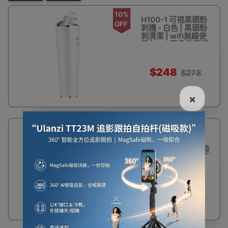
10%
H100-1 可視黑頭粉
OFF
刺機 - 白色 | 黑頭粉
刺清潔 | wifi無線使
用 | 500萬像微距鏡
頭
$248
$278
×
15%
XPREEN 冷暖吸黑
OFF
頭粉刺機
(XPRE129) | 真空吸
出毛孔污垢 | 香港行
短暫缺貨
貨
$268
$318