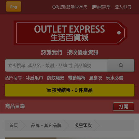
Eng
為您服務第
3775
天
結帳教學
登入/註冊
認識我們
接收優惠資訊
熱門搜尋 :
冰感毛巾
防蚊驅蚊
電動輪椅
風扇衣
玩水必備
按我結帳 - 0 件產品
商品目錄
打開
首頁
品牌 - 其它品牌
吸黑頭機