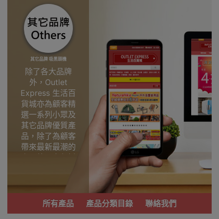
其它品牌 吸黑頭機
除了各大品牌
外，Outlet
Express 生活百
貨城亦為顧客精
選一系列小眾及
其它品牌優質產
品，除了為顧客
帶來最新最潮的
產品外，亦包括
了多個實用又時
尚，價廉物美、
功能齊備的產
品。
所有產品
產品分類目錄
聯絡我們
我們每月會固定