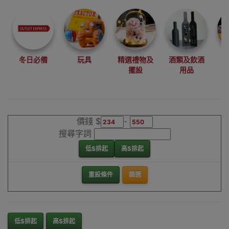
尋找最更新、最
潮、有特色而且
優惠的優質產
品，從用家的角
度為你帶來你的
冬日必備
玩具
精選禮物及
酒類及飲酒
最好選擇。
擺設
用品
其它品牌吸黑頭
機香港銷售點
價錢 $
-
搜尋字詞
低$排起
高$排起
重設條件
篩選
低$排起
高$排起