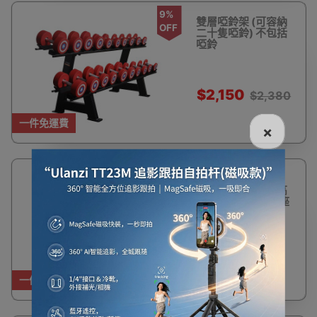
9%
雙層啞鈴架 (可容納
OFF
二十隻啞鈴) 不包括
啞鈴
$2,150
$2,380
一件免運費
×
10隻槓鈴架 - 黑色
(包送貨及安裝) | 高
承重掛鈎 | 工型底座
| 集體收納
$1,980
一件免運費