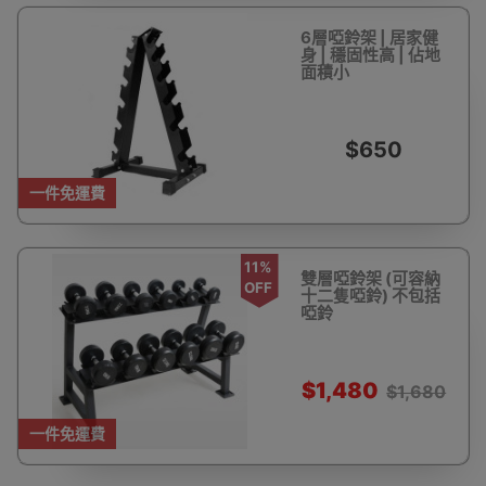
6層啞鈴架 | 居家健
身 | 穩固性高 | 佔地
面積小
$650
一件免運費
11%
雙層啞鈴架 (可容納
OFF
十二隻啞鈴) 不包括
啞鈴
$1,480
$1,680
一件免運費