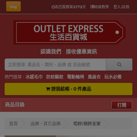
Eng
為您服務第
3773
天
結帳教學
登入/註冊
認識我們
接收優惠資訊
熱門搜尋 :
冰感毛巾
防蚊驅蚊
電動輪椅
風扇衣
玩水必備
按我結帳 - 0 件產品
商品目錄
打開
首頁
品牌 - 其它品牌
啞鈴/槓鈴支架