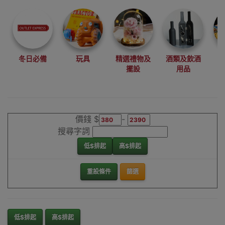
尋找最更新、最
潮、有特色而且
優惠的優質產
品，從用家的角
度為你帶來你的
冬日必備
玩具
精選禮物及
酒類及飲酒
最好選擇。
擺設
用品
其它品牌啞鈴/槓
鈴支架香港銷售
點
價錢 $
-
搜尋字詞
低$排起
高$排起
重設條件
篩選
低$排起
高$排起