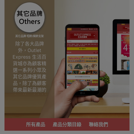
其它品牌 啞鈴/槓鈴支架
除了各大品牌
外，Outlet
Express 生活百
貨城亦為顧客精
選一系列小眾及
其它品牌優質產
品，除了為顧客
帶來最新最潮的
產品外，亦包括
了多個實用又時
尚，價廉物美、
功能齊備的產
品。
所有產品
產品分類目錄
聯絡我們
我們每月會固定