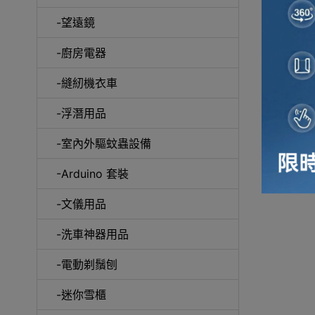
-望遠鏡
-廚房電器
-縫紉機衣車
-浮潛用品
-室內外驅蚊蟲設備
-Arduino 套裝
-文儀用品
-洗車神器用品
-電動剃鬚刨
-迷你雪櫃