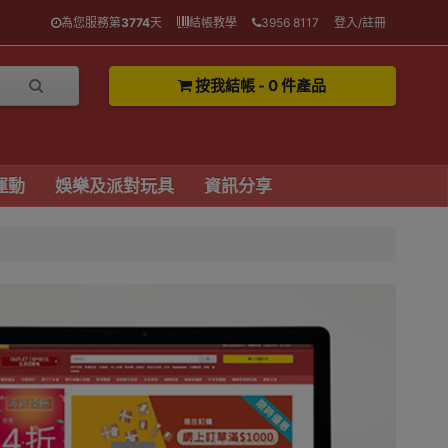
為您服務第
3774
天
結帳教學
3956 8117
登入/註冊
按我結帳 - 0 件產品
運動
娛樂及派對玩具
資訊分享