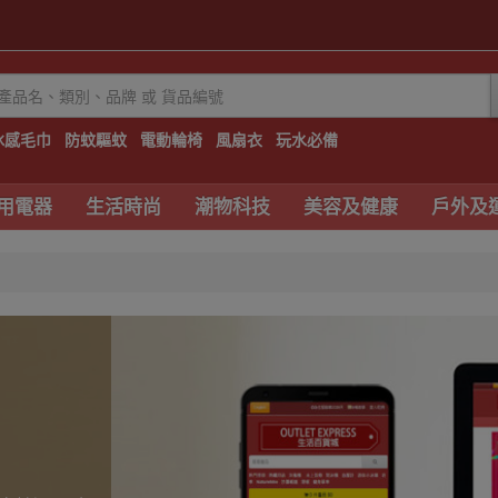
冰感毛巾
防蚊驅蚊
電動輪椅
風扇衣
玩水必備
用電器
生活時尚
潮物科技
美容及健康
戶外及