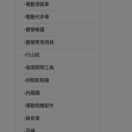
-電動滑板車
-電動代步車
-露營帳篷
-露營煮食用具
-行山杖
-夜間照明工具
-烘鞋乾鞋機
-內窺鏡
-運動相機配件
-錄音筆
-耳機