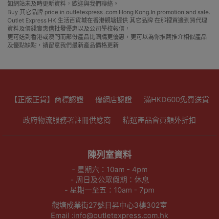
如網站未及時更新資料，歡迎與我們聯絡。
Buy 其它品牌 price in outletexpress .com Hong Kong.In promotion and sale.
Outlet Express HK 生活百貨城在香港觀塘提供 其它品牌 在那裡買邊到買代理
資料及價錢實惠借批發優惠以及公司學校報價，
更可送到香港或澳門而部份產品比團購更優惠，更可以為你推薦推介相似產品
及優點缺點，請留意我們最新產品價格更新
【正版正貨】商標認證
優網店認證
滿HKD600免費送貨
政府物流服務署註冊供應商
精選產品會員額外折扣
陳列室資料
- 星期六：10am - 4pm
- 周日及公眾假期：休息
- 星期一至五：10am - 7pm
觀塘成業街27號日昇中心3樓302室
Email :info@outletexpress.com.hk