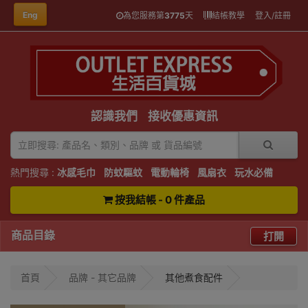
Eng
為您服務第
3775
天
結帳教學
登入/註冊
認識我們
接收優惠資訊
熱門搜尋 :
冰感毛巾
防蚊驅蚊
電動輪椅
風扇衣
玩水必備
按我結帳 - 0 件產品
商品目錄
打開
首頁
品牌 - 其它品牌
其他煮食配件