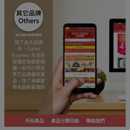
其它品牌 其他煮食配件
除了各大品牌
外，Outlet
Express 生活百
貨城亦為顧客精
選一系列小眾及
其它品牌優質產
品，除了為顧客
帶來最新最潮的
產品外，亦包括
了多個實用又時
尚，價廉物美、
功能齊備的產
品。
所有產品
產品分類目錄
聯絡我們
我們每月會固定