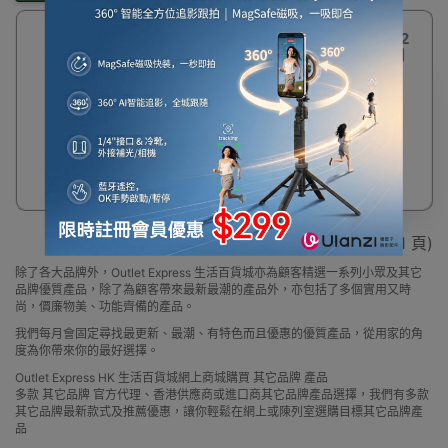
COOLCAMP 便攜2
格雞蛋盒 | 附D形扣
$30
顯示 1 - 1 / 1 (共 1 頁)
除了各大品牌外，Outlet Express 生活百貨城亦為顧客精選一系列小眾及其它
品牌優質產品，除了為顧客帶來最新最潮的產品外，亦包括了多個實用又時
尚，價廉物美、功能齊備的產品。
我們每月會固定尋找最更新、最潮、有特色而且優惠的優質產品，從用家的角
度為你帶來你的最好選擇。
Outlet Express HK 生活百貨城網上商城購買 其它品牌 產品
多款 其它品牌 官方代理、香港供應商或進口商其它品牌產品選擇，我們有多款
其它品牌最新款式及推薦優惠，讓你輕鬆在網上或陳列室選購目標其它品牌產
品