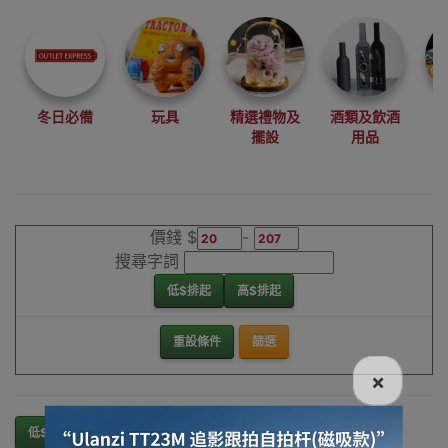
尋找最更新、最
潮、有特色而且
優惠的優質產
品，從用家的角
度為你帶來你的
冬日必備
玩具
精選禮物及
酒類及飲酒
最好選擇。
擺設
用品
其它品牌其他煮
食配件香港銷售
點
價錢 $
-
搜尋字詞
低$排起
高$排起
重設條件
篩選
×
低$排起
高$排起