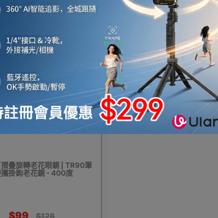
$64
$89
$128
$128
機
音響喇叭
即影即有相機
運動相機
電子鐘
22%
OFF
機械人
太陽能充電
測量儀器
智能手錶手環及配件
摺疊旋轉老花眼鏡 | TR90筆
攜掛鉤老花鏡 - 400度
真空機
迷你洗衣機
助聽器
拳套
迷你衣
$99
$128