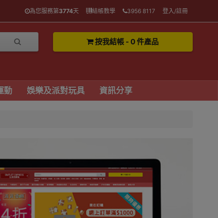
為您服務第
3774
天
結帳教學
3956 8117
登入/註冊
按我結帳 - 0 件產品
運動
娛樂及派對玩具
資訊分享