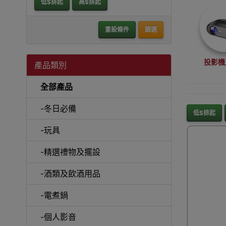
低$排起
高$排起
重設條件
篩選
投影機
產品類別
全部產品
-冬日必備
低$排起
-玩具
沙
-精選禮物及擺設
-酒類及飲酒用品
-電煮鍋
A
-個人影音