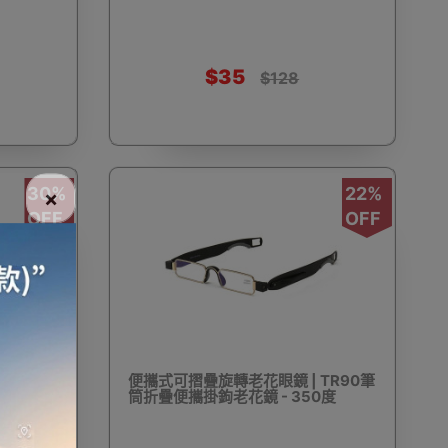
$35
$128
電話
電動牙刷
電煮食爐
雪櫃
30%
22%
×
OFF
OFF
線
電熱水機
導入導出機
風扇及冷風機
機
測體溫計
美髮造型
剪髮器
TR90筆
便攜式可摺疊旋轉老花眼鏡 | TR90筆
0度
筒折疊便攜掛鉤老花鏡 - 350度