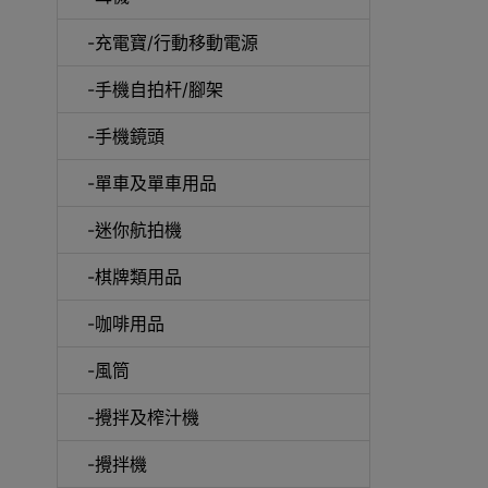
-充電寶/行動移動電源
-手機自拍杆/腳架
-手機鏡頭
-單車及單車用品
電動
-迷你航拍機
-棋牌類用品
-咖啡用品
快速
-風筒
-攪拌及榨汁機
-攪拌機