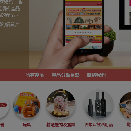
為顧客精選一系
最潮的產品
備的產品。
惠的優質產
。
所有產品
產品分類目錄
聯絡我們
必備
玩具
精選禮物及擺設
酒類及飲酒用品
電