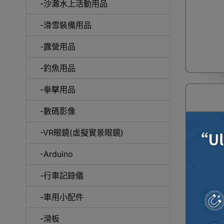
-沙灘水上活動用品
-滑雪裝備用品
咖
-露營用品
-釣魚用品
-拳擊用品
-數碼影像
-VR眼鏡(虛擬實景眼鏡)
-Arduino
-行車記錄儀
便攜式可
-車用小配件
筒折疊便
-滑板