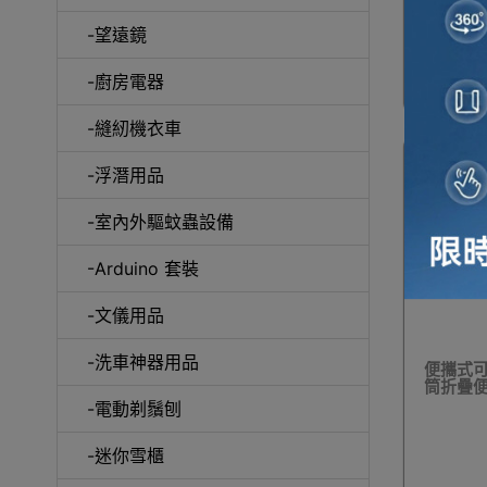
-望遠鏡
冷風
-廚房電器
-縫紉機衣車
-浮潛用品
-室內外驅蚊蟲設備
自動吸塵
-Arduino 套裝
-文儀用品
-洗車神器用品
便攜式可
筒折疊便
抽
-電動剃鬚刨
-迷你雪櫃