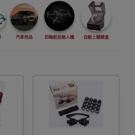
理
汽車用品
四軸航拍無人機
自動上鏈錶盒
拳擊用品
數碼影像
VR眼鏡(虛擬實景眼鏡)
鏡
廚房電器
縫紉機衣車
浮潛用品