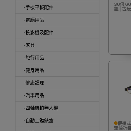
30倍 
-手機平板配件
鏡 | 
-電腦用品
室內外
-投影機及配件
-家具
-旅行用品
-健身用品
露
-健康護理
-汽車用品
-四軸航拍無人機
-自動上鏈錶盒
便攜式
筆筒折疊