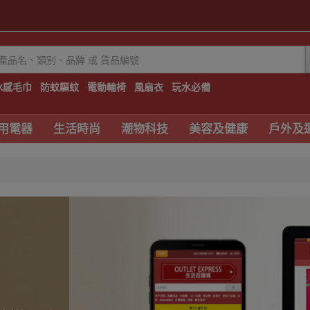
冰感毛巾
防蚊驅蚊
電動輪椅
風扇衣
玩水必備
用電器
生活時尚
潮物科技
美容及健康
戶外及