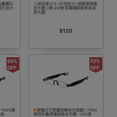
金屬鑽石
八組倍率(2.5-25倍放大) 頭戴雙眼鏡
鏡片放大
放大鏡 | 帶LED燈 珠寶鐘錶維修高倍
放大鏡
動剃鬚刨
迷你雪櫃
電動滑板車
電動代步車
$120
50%
72%
鞋機
內窺鏡
運動相機配件
錄音筆
OFF
OFF
單車及單車用品
迷你航拍機
棋牌類用品
TR90筆
便攜式可摺疊旋轉老花眼鏡 | TR90
0度
筆筒折疊便攜掛鉤老花鏡 - 200度