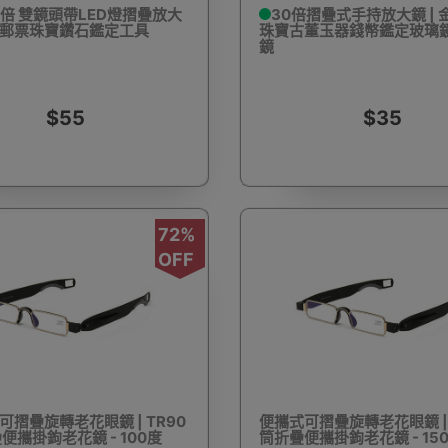
60倍 雙鏡頭帶LED燈摺疊放大
30倍摺疊式手持放大鏡 | 
古玩郵票珠寶鑽石鑑定工具
珠寶古董玉器錢幣鑑定玻璃
鏡
驅蚊蟲設備
Arduino 套裝
文儀用品
洗車神器用品
電
$55
$35
72%
營帳篷
露營煮食用具
行山杖
夜間照明工具
烘鞋乾
OFF
耳機
充電寶/行動移動電源
手機自拍杆/腳架
手機鏡頭
可摺疊旋轉老花眼鏡 | TR90
便攜式可摺疊旋轉老花眼鏡 | 
便攜掛鉤老花鏡 - 100度
筒折疊便攜掛鉤老花鏡 - 15