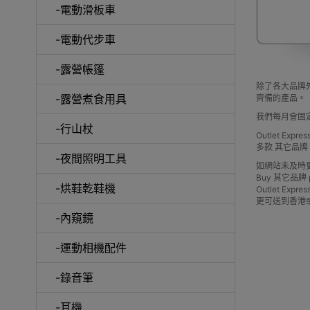
-電動滑板車
-電動代步車
-露營帳篷
除了各大品牌外
-露營煮食用具
齊備的產品。
我們每月會固
-行山杖
啞鈴
Outlet Ex
多款 其它品
-夜間照明工具
如網站未及時
Buy 其它品牌 pric
-烘鞋乾鞋機
Outlet 
更可送到香港
-內窺鏡
UV消
-運動相機配件
-錄音筆
-耳機