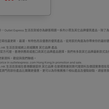
浴桶
對講機
防水鞋套
肌肉按摩槍
搬運
，Outlet Express 生活百貨城亦為顧客精選一系列小眾及其它品牌優質產品
定尋找最更新、最潮、有特色而且優惠的優質產品，從用家的角度為你帶來你的最好
懶人梳化/榻榻米梳化
夜視鏡
防盜背包
3
press HK 生活百貨城網上商城購買 其它品牌 產品
牌 官方代理、香港供應商或進口商其它品牌產品選擇，我們有多款其它品牌最新款式
更新資料，歡迎與我們聯絡。
e in outletexpress .com Hong Kong.In promotion and sale.
Express HK 生活百貨城在香港觀塘提供 其它品牌 在那裡買邊到買代理資料及價錢實惠
或澳門而部份產品比團購更優惠，更可以為你推薦推介相似產品及優點缺點，請留意
毒機
OSMO POCKET 配件
防狼器 個人警報器
口罩