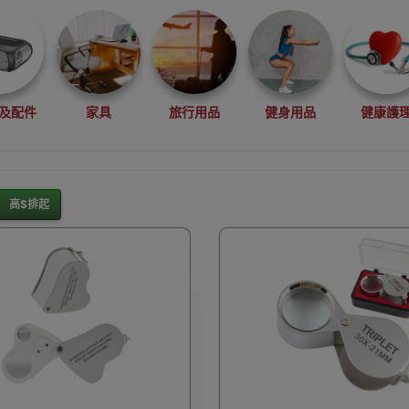
及配件
家具
旅行用品
健身用品
健康護
高$排起
灘水上活動用品
滑雪裝備用品
露營用品
釣魚用品
rduino
行車記錄儀
車用小配件
滑板
望遠