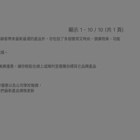
工具
迷你風扇
按摩用品
翻譯機
顯示 1 - 10 / 10 (共 1 頁)
，除了為顧客帶來最新最潮的產品外，亦包括了多個實用又時尚，價廉物美、功能
選擇。
D打印
天文望遠鏡
永生花
皮具及鞋具護理
及推薦優惠，讓你輕鬆在網上或陳列室選購目標其它品牌產品
借批發優惠以及公司學校報價，
我們最新產品價格更新
RFID卡套
VR眼鏡(一體式)
VR眼鏡(手機用)