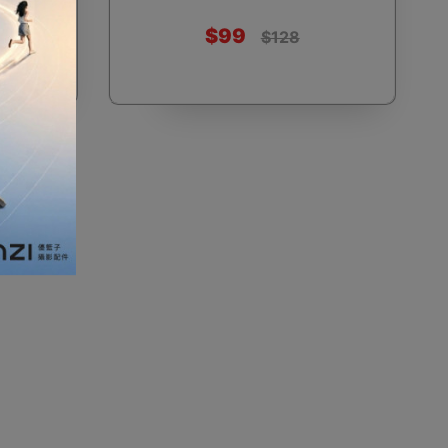
$99
$128
加濕器及香薰機
體重及體脂磅
新年大掃除法寶
聖誕樹
電暖蛋
電熱衣著
燒烤爐
車
血壓計
救車寶過江龍
無葉風扇