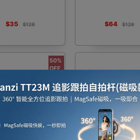
$35
$64
$128
$128
啡用品
風筒
攪拌及榨汁機
攪拌機
室內
50%
OFF
焗爐
空氣清新機
濾水器
繪圖板
水牙
座檯扇
吸塵機
收音機
蒸氣焗爐
抽濕
摺疊旋轉老花眼鏡 | TR90筆
便攜式可摺疊旋轉老花眼鏡 | 
攜掛鉤老花鏡 - 250度
筒折疊便攜掛鉤老花鏡 - 30