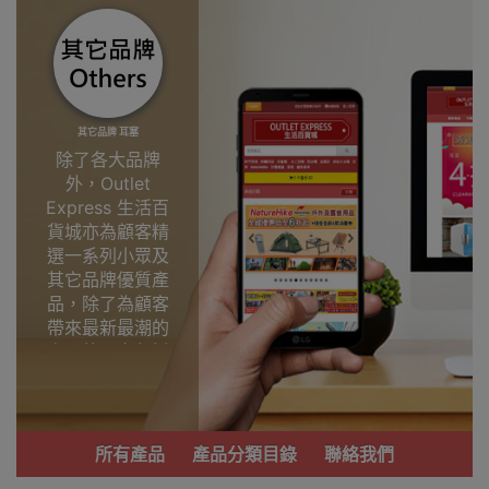
其它品牌 耳塞
除了各大品牌
外，Outlet
Express 生活百
貨城亦為顧客精
選一系列小眾及
其它品牌優質產
品，除了為顧客
帶來最新最潮的
產品外，亦包括
了多個實用又時
尚，價廉物美、
功能齊備的產
品。
所有產品
產品分類目錄
聯絡我們
我們每月會固定