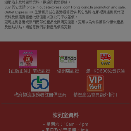
如網站未及時更新資料，歡迎與我們聯絡。
Buy 其它品牌 price in outletexpress .com Hong Kong.In promotion and sale.
Outlet Express HK 生活百貨城在香港觀塘提供 其它品牌 在那裡買邊到買代理
資料及價錢實惠借批發優惠以及公司學校報價，
更可送到香港或澳門而部份產品比團購更優惠，更可以為你推薦推介相似產品
及優點缺點，請留意我們最新產品價格更新
【正版正貨】商標認證
優網店認證
滿HKD600免費送貨
政府物流服務署註冊供應商
精選產品會員額外折扣
陳列室資料
- 星期六：10am - 4pm
- 周日及公眾假期：休息