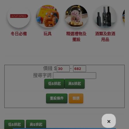
尋找最更新、最
潮、有特色而且
優惠的優質產
品，從用家的角
度為你帶來你的
冬日必備
玩具
精選禮物及
酒類及飲酒
最好選擇。
擺設
用品
其它品牌耳塞香
港銷售點
價錢 $
-
搜尋字詞
低$排起
高$排起
重設條件
篩選
×
低$排起
高$排起