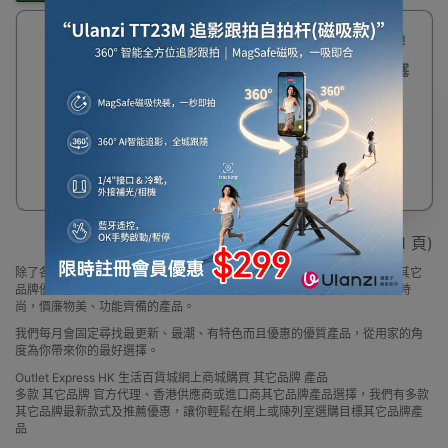
Jmakara 優隆降噪
耳塞-黑色 | 防水防
噪音 | 硅膠睡眠耳塞
$49
顯示 1 - 1 / 1 (共 1 頁)
除了各大品牌外，Outlet Express 生活百貨城亦為顧客精選一系列小眾及其它
品牌優質產品，除了為顧客帶來最新最潮的產品外，亦包括了多個實用又時
尚，價廉物美、功能齊備的產品。
我們每月會固定尋找最更新、最潮、有特色而且優惠的優質產品，從用家的角
度為你帶來你的最好選擇。
Outlet Express HK 生活百貨城網上商城購買 其它品牌 產品
多款 其它品牌 官方代理、香港供應商或進口商其它品牌產品選擇，我們有多款
其它品牌最新款式及推薦優惠，讓你輕鬆在網上或陳列室選購目標其它品牌產
品