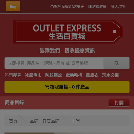
Eng
為您服務第
3775
天
結帳教學
登入/註冊
認識我們
接收優惠資訊
熱門搜尋 :
冰感毛巾
防蚊驅蚊
電動輪椅
風扇衣
玩水必備
按我結帳 - 0 件產品
商品目錄
打開
首頁
品牌 - 其它品牌
耳塞