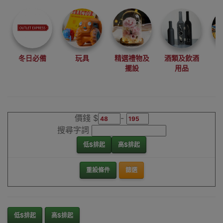
尋找最更新、最
潮、有特色而且
優惠的優質產
品，從用家的角
度為你帶來你的
冬日必備
玩具
精選禮物及
酒類及飲酒
最好選擇。
擺設
用品
其它品牌潔牙器
香港銷售點
價錢 $
-
搜尋字詞
低$排起
高$排起
重設條件
篩選
低$排起
高$排起