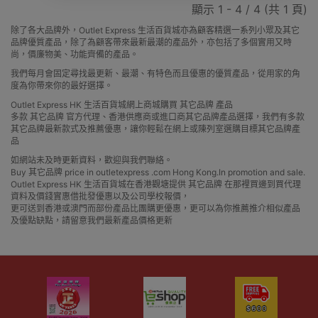
顯示 1 - 4 / 4 (共 1 頁)
除了各大品牌外，Outlet Express 生活百貨城亦為顧客精選一系列小眾及其它
品牌優質產品，除了為顧客帶來最新最潮的產品外，亦包括了多個實用又時
尚，價廉物美、功能齊備的產品。
我們每月會固定尋找最更新、最潮、有特色而且優惠的優質產品，從用家的角
度為你帶來你的最好選擇。
Outlet Express HK 生活百貨城網上商城購買 其它品牌 產品
多款 其它品牌 官方代理、香港供應商或進口商其它品牌產品選擇，我們有多款
其它品牌最新款式及推薦優惠，讓你輕鬆在網上或陳列室選購目標其它品牌產
品
如網站未及時更新資料，歡迎與我們聯絡。
Buy 其它品牌 price in outletexpress .com Hong Kong.In promotion and sale.
Outlet Express HK 生活百貨城在香港觀塘提供 其它品牌 在那裡買邊到買代理
資料及價錢實惠借批發優惠以及公司學校報價，
更可送到香港或澳門而部份產品比團購更優惠，更可以為你推薦推介相似產品
及優點缺點，請留意我們最新產品價格更新