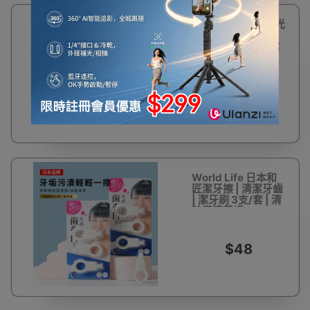
多功能電動牙齒拋光
器 - 白色 | 5種清潔
刷頭隨心切換 | 5檔
變速調整 | 360°環
繞LED燈 盲點淨白
無死角
$148
World Life 日本和
匠潔牙擦 | 清潔牙齒
| 潔牙刷 3支/套 | 清
除牙漬黃垢
$48