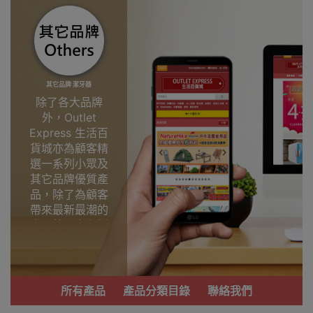
其它品牌 潔牙器
除了各大品牌
外，Outlet
Express 生活百
貨城亦為顧客精
選一系列小眾及
其它品牌優質產
品，除了為顧客
帶來最新最潮的
產品外，亦包括
了多個實用又時
尚，價廉物美、
功能齊備的產
品。
所有產品
產品分類目錄
聯絡我們
我們每月會固定