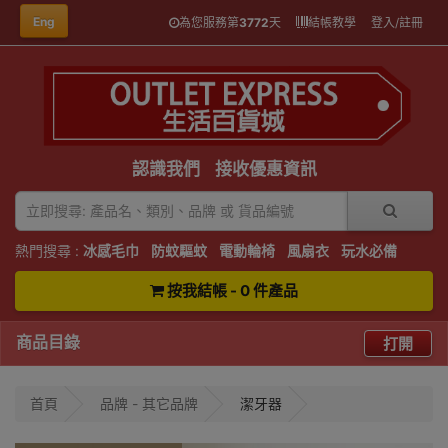
Eng
為您服務第
3772
天
結帳教學
登入/註冊
認識我們
接收優惠資訊
熱門搜尋 :
冰感毛巾
防蚊驅蚊
電動輪椅
風扇衣
玩水必備
按我結帳 - 0 件產品
商品目錄
打開
首頁
品牌 - 其它品牌
潔牙器