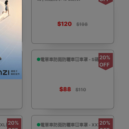
加濕器及香薰機
體重及體脂磅
新年大掃除法寶
$120
$198
20%
20%
 M碼
電單車防雨防曬車冚車罩 - S碼
聖誕樹
電暖蛋
電熱衣著
燒烤爐
OFF
OFF
$88
$110
車
血壓計
救車寶過江龍
無葉風扇
20%
20%
XL碼
電單車防雨防曬車冚車罩 - XXXL碼