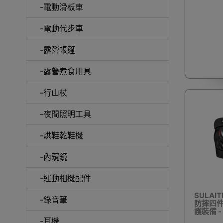
-電動滑板車
-電動代步車
-露營帳篷
-露營煮食用具
-行山杖
啞鈴
-夜間照明工具
-烘鞋乾鞋機
-內窺鏡
UV消
-運動相機配件
SULA
-錄音筆
防摔四件組
護裝備 -
-耳機