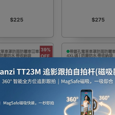
$225
$275
啡用品
風筒
攪拌及榨汁機
攪拌機
室內
39%
單車罩防雨防曬車冚車罩 -
帶鎖孔電單車罩防雨防曬車
| 防塵防水 帶收納袋
4XL碼 | 防塵防水 帶收納袋
OFF
焗爐
空氣清新機
濾水器
繪圖板
水牙
$120
$120
$198
$198
座檯扇
吸塵機
收音機
蒸氣焗爐
抽濕
39%
罩防雨防曬車冚車罩帶鎖孔 -
帶鎖孔電單車防雨防曬車冚車
 電單車冚 防塵防水 帶收納袋
碼 | 防塵防水 帶收納袋
OFF