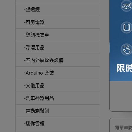
-望遠鏡
冷風
-廚房電器
-縫紉機衣車
-浮潛用品
-室內外驅蚊蟲設備
電單車
自動吸塵
-Arduino 套裝
-文儀用品
-洗車神器用品
抽
-電動剃鬚刨
-迷你雪櫃
電單車防