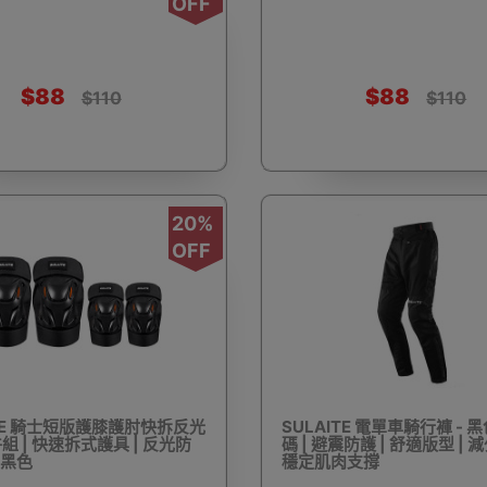
OFF
浴桶
對講機
防水鞋套
肌肉按摩槍
搬運
$88
$88
$110
$110
懶人梳化/榻榻米梳化
夜視鏡
防盜背包
3
20%
OFF
毒機
OSMO POCKET 配件
防狼器 個人警報器
口罩
ITE 騎士短版護膝護肘快拆反光
SULAITE 電單車騎行褲 - 黑色
 | 快速拆式護具 | 反光防
碼 | 避震防護 | 舒適版型 | 
 黑色
穩定肌肉支撐