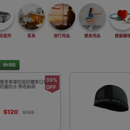
及配件
家具
旅行用品
健身用品
健康護
高$排起
灘水上活動用品
滑雪裝備用品
露營用品
釣魚用品
39%
電單車罩防雨防曬車冚車罩 -
| 防塵防水 帶收納袋
OFF
$120
$198
rduino
行車記錄儀
車用小配件
滑板
望遠