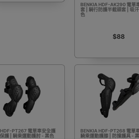
BENKIA HDF-AK290 電
套 | 騎行防護半截頭套 | 吸汗
色
驅蚊蟲設備
Arduino 套裝
文儀用品
洗車神器用品
電
$88
營帳篷
露營煮食用具
行山杖
夜間照明工具
烘鞋乾
耳機
充電寶/行動移動電源
手機自拍杆/腳架
手機鏡頭
A HDF-PT267 電單車安全護
BENKIA HDF-PT268 電單
摔保護 | 騎乘運動護肘 - 黑色
騎乘運動護膝 | 防撞護具 - 