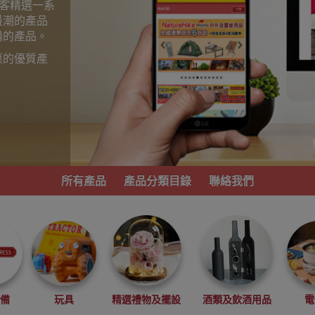
為顧客精選一系
最潮的產品
備的產品。
惠的優質產
。
所有產品
產品分類目錄
聯絡我們
必備
玩具
精選禮物及擺設
酒類及飲酒用品
電