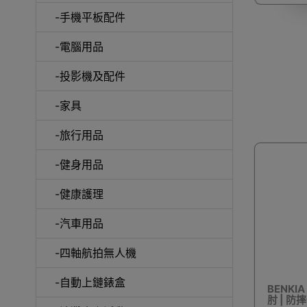
-手機平板配件
-電腦用品
室內外
-投影機及配件
-家具
-旅行用品
-健身用品
露
-健康護理
-汽車用品
-四軸航拍無人機
-自動上鏈錶盒
BENKI
肘 | 防