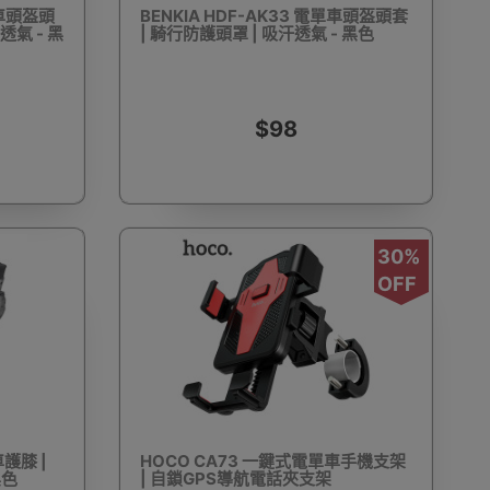
單車頭盔頭
BENKIA HDF-AK33 電單車頭盔頭套
透氣 - 黑
| 騎行防護頭罩 | 吸汗透氣 - 黑色
動剃鬚刨
迷你雪櫃
電動滑板車
電動代步車
$98
30%
鞋機
內窺鏡
運動相機配件
錄音筆
OFF
單車及單車用品
迷你航拍機
棋牌類用品
車護膝 |
HOCO CA73 一鍵式電單車手機支架
黑色
| 自鎖GPS導航電話夾支架