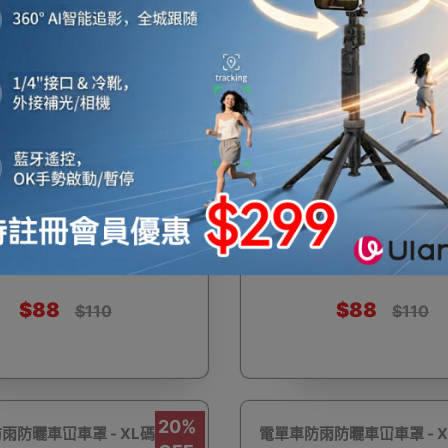
機
音響喇叭
即影即有相機
運動相機
電子鐘
$120
$120
$198
$198
20%
防雨防曬車冚車罩 - L碼
電單車防雨防曬車冚車罩 -
機械人
太陽能充電
測量儀器
智能手錶手環及配件
OFF
$88
$88
$110
$110
真空機
迷你洗衣機
助聽器
拳套
迷你衣
20%
雨防曬車冚車罩 - XL碼
電單車防雨防曬車冚車罩 - X