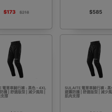
護目鏡
除塵蟎機
電池產品
雙筒望遠鏡
單筒望
$173
$585
$218
滑板
成人滑板車
手錶盒
手錶收納盒
大聲公
調節啞鈴
鈴片組合啞鈴
拉力繩/阻力帶
掌上壓支架
瑜
E 電單車騎行褲 - 黑色 - 4XL
SULAITE 電單車騎行褲 - 黑色
震防護 | 舒適版型 | 減少風阻 |
避震防護 | 舒適版型 | 減少風
肉支撐
肌肉支撐