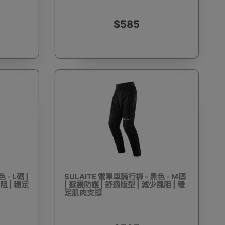
遠鏡
電動單車
工程手套
求生用品
$585
消毒噴霧及噴霧機
食物包裝機
衣車配件
伽用品
洗眼鏡機
電燒烤爐
電熱飯盒
 - L碼 |
SULAITE 電單車騎行褲 - 黑色 - M碼
阻 | 穩定
| 避震防護 | 舒適版型 | 減少風阻 | 穩
定肌肉支撐