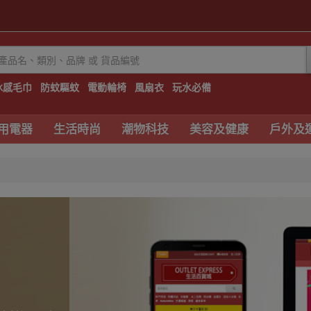
冰感毛巾
防蚊驅蚊
電動輪椅
風扇衣
玩水必備
用電器
生活時尚
潮物科技
美容及健康
戶外及