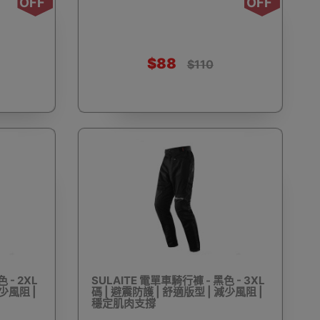
OFF
OFF
工具
迷你風扇
按摩用品
翻譯機
$88
$110
D打印
天文望遠鏡
永生花
皮具及鞋具護理
RFID卡套
VR眼鏡(一體式)
VR眼鏡(手機用)
 - 2XL
SULAITE 電單車騎行褲 - 黑色 - 3XL
減少風阻 |
碼 | 避震防護 | 舒適版型 | 減少風阻 |
穩定肌肉支撐