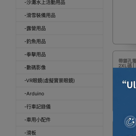
-沙灘水上活動用品
-滑雪裝備用品
咖
-露營用品
-釣魚用品
-拳擊用品
帶鎖孔電
2XL碼 
-數碼影像
-VR眼鏡(虛擬實景眼鏡)
-Arduino
-行車記錄儀
-車用小配件
電單車
-滑板
M碼 |