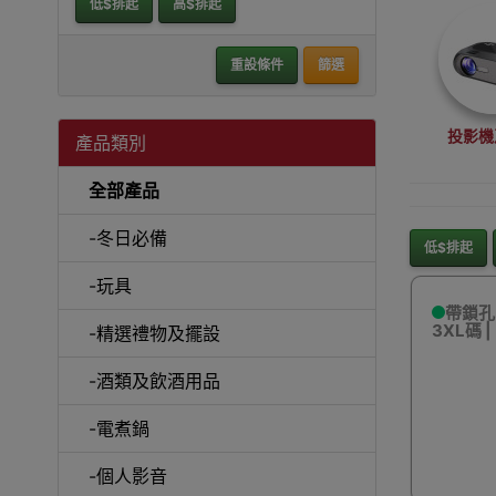
低$排起
高$排起
重設條件
篩選
投影機
產品類別
全部產品
-冬日必備
低$排起
-玩具
沙
帶鎖孔
3XL碼 
-精選禮物及擺設
-酒類及飲酒用品
-電煮鍋
A
-個人影音