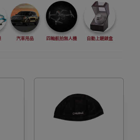
理
汽車用品
四軸航拍無人機
自動上鏈錶盒
拳擊用品
數碼影像
VR眼鏡(虛擬實景眼鏡)
鏡
廚房電器
縫紉機衣車
浮潛用品