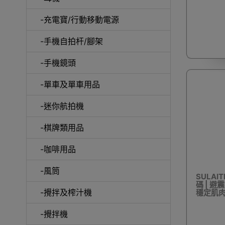
-充電寶/行動移動電源
-手機自拍杆/腳架
-手機鏡頭
-單車及單車用品
電動
-迷你航拍機
-棋牌類用品
-咖啡用品
快速
-風筒
SULAIT
碼 | 避
-攪拌及榨汁機
穩定肌
-攪拌機