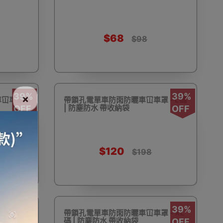
$68
$98
電話
電動牙刷
電煮食爐
雪櫃
39%
39%
×
冚車罩 -
帶鎖孔電單車防雨防曬車冚車罩 - L碼
| 防塵防水 帶收納袋
OFF
OFF
線
電熱水機
導入導出機
風扇及冷風機
$120
$198
機
測體溫計
美髮造型
剪髮器
39%
39%
罩 - S
帶鎖孔電單車防雨防曬車冚車罩 - XL
碼 | 防塵防水 帶收納袋
OFF
OFF