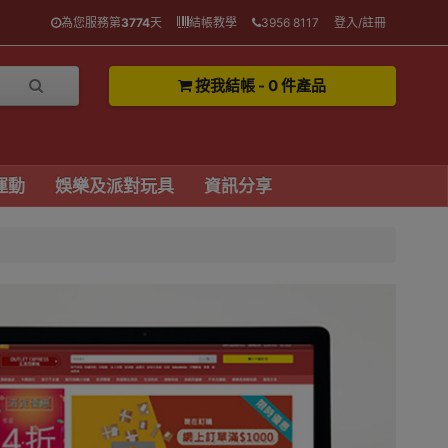
為您服務第
3774
天
結帳教學
3956 8117
登入/註冊
按我結帳 - 0 件產品
運動
娛樂及派對玩具
資訊分享