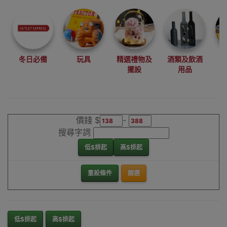
尋找最更新、最
潮、有特色而且
優惠的優質產
品，從用家的角
度為你帶來你的
冬日必備
玩具
精選禮物及
酒類及飲酒
最好選擇。
擺設
用品
其它品牌滑雪護
腕香港銷售點
價錢 $
-
搜尋字詞
低$排起
高$排起
重設條件
篩選
低$排起
高$排起