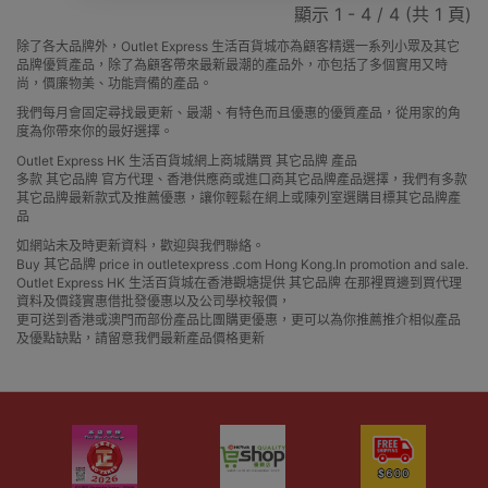
顯示 1 - 4 / 4 (共 1 頁)
除了各大品牌外，Outlet Express 生活百貨城亦為顧客精選一系列小眾及其它
品牌優質產品，除了為顧客帶來最新最潮的產品外，亦包括了多個實用又時
尚，價廉物美、功能齊備的產品。
我們每月會固定尋找最更新、最潮、有特色而且優惠的優質產品，從用家的角
度為你帶來你的最好選擇。
Outlet Express HK 生活百貨城網上商城購買 其它品牌 產品
多款 其它品牌 官方代理、香港供應商或進口商其它品牌產品選擇，我們有多款
其它品牌最新款式及推薦優惠，讓你輕鬆在網上或陳列室選購目標其它品牌產
品
如網站未及時更新資料，歡迎與我們聯絡。
Buy 其它品牌 price in outletexpress .com Hong Kong.In promotion and sale.
Outlet Express HK 生活百貨城在香港觀塘提供 其它品牌 在那裡買邊到買代理
資料及價錢實惠借批發優惠以及公司學校報價，
更可送到香港或澳門而部份產品比團購更優惠，更可以為你推薦推介相似產品
及優點缺點，請留意我們最新產品價格更新