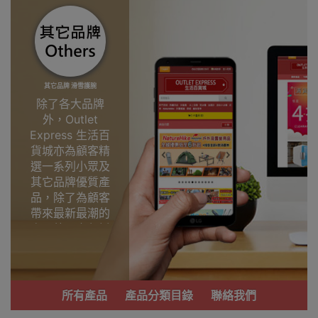
其它品牌 滑雪護腕
除了各大品牌
外，Outlet
Express 生活百
貨城亦為顧客精
選一系列小眾及
其它品牌優質產
品，除了為顧客
帶來最新最潮的
產品外，亦包括
了多個實用又時
尚，價廉物美、
功能齊備的產
品。
所有產品
產品分類目錄
聯絡我們
我們每月會固定