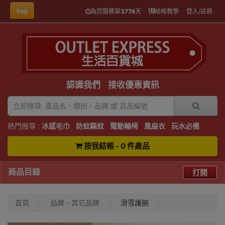
Eng
為您服務第
3774
天
結帳教學
登入/註冊
認識我們
接收優惠資訊
熱門搜尋 :
冰感毛巾
防蚊驅蚊
電動輪椅
風扇衣
玩水必備
按我結帳 - 0 件產品
商品目錄
打開
首頁
品牌 - 其它品牌
滑雪護腕