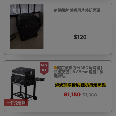
庭院燒烤爐適用戶外防雨罩
$120
14%
庭院便攜方形BBQ燒烤爐 |
OFF
快速安裝 | 8.88mm爐身 | 多
種烤法
燒烤煎焗皆能 煎扒串燒烤雞
$1,180
$1,380
一件免運費