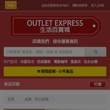
Eng
為您服務第
3774
天
結帳教學
登入/註冊
認識我們
接收優惠資訊
熱門搜尋 :
冰感毛巾
防蚊驅蚊
電動輪椅
風扇衣
玩水必備
按我結帳 - 0 件產品
商品目錄
打開
首頁
品牌 - 其它品牌