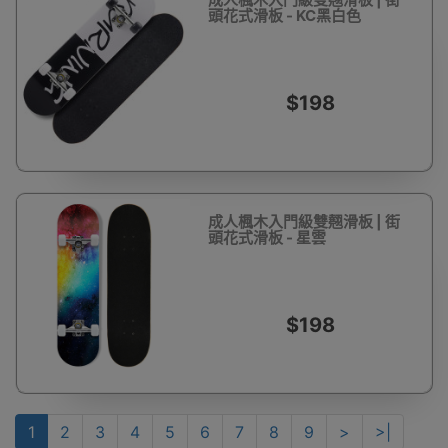
頭花式滑板 - KC黑白色
$198
成人楓木入門級雙翹滑板 | 街
頭花式滑板 - 星雲
$198
1
2
3
4
5
6
7
8
9
>
>|