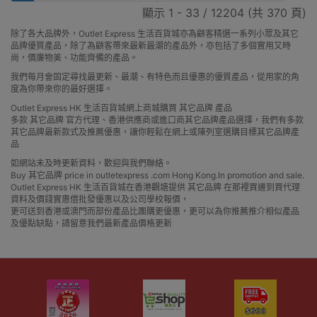
顯示 1 - 33 / 12204 (共 370 頁)
除了各大品牌外，Outlet Express 生活百貨城亦為顧客精選一系列小眾及其它
品牌優質產品，除了為顧客帶來最新最潮的產品外，亦包括了多個實用又時
尚，價廉物美、功能齊備的產品。
我們每月會固定尋找最更新、最潮、有特色而且優惠的優質產品，從用家的角
度為你帶來你的最好選擇。
Outlet Express HK 生活百貨城網上商城購買 其它品牌 產品
多款 其它品牌 官方代理、香港供應商或進口商其它品牌產品選擇，我們有多款
其它品牌最新款式及推薦優惠，讓你輕鬆在網上或陳列室選購目標其它品牌產
品
如網站未及時更新資料，歡迎與我們聯絡。
Buy 其它品牌 price in outletexpress .com Hong Kong.In promotion and sale.
Outlet Express HK 生活百貨城在香港觀塘提供 其它品牌 在那裡買邊到買代理
資料及價錢實惠借批發優惠以及公司學校報價，
更可送到香港或澳門而部份產品比團購更優惠，更可以為你推薦推介相似產品
及優點缺點，請留意我們最新產品價格更新