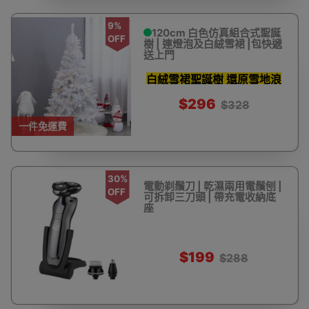
9%
120cm 白色仿真組合式聖誕
OFF
樹 | 連燈泡及白絨雪裙 |包快遞
送上門
白絨雪裙聖誕樹 還原雪地浪
漫
$296
$328
一件免運費
30%
電動剃鬚刀 | 乾濕兩用電鬚刨 |
OFF
可拆卸三刀頭 | 帶充電收納底
座
$199
$288