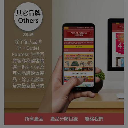
其它品牌
除了各大品牌
外，Outlet
Express 生活百
貨城亦為顧客精
選一系列小眾及
其它品牌優質產
品，除了為顧客
帶來最新最潮的
產品外，亦包括
了多個實用又時
尚，價廉物美、
功能齊備的產
品。
所有產品
產品分類目錄
聯絡我們
我們每月會固定