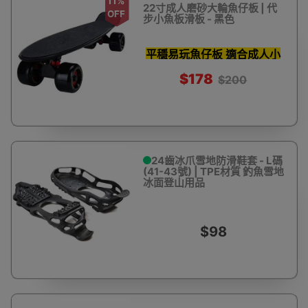
11%
22寸成人磨砂大輪魚仔板 | 代
OFF
步小魚板滑板 - 黑色
平穩易玩魚仔板 適合成人小
童
$178
$200
24齒冰爪雪地防滑鞋套 - L碼
(41-43號) | TPE材質 釣魚雪地
冰面登山用品
$98