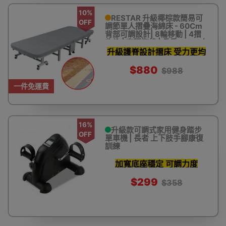
10%
RESTAR 升級椰棕款簡易可
OFF
調節單人摺疊海綿床 - 60Cm
背部可調設計| 8輪移動 | 4摺
收納 | 高彈海棉 | 承重150kg左
右
升級護脊設計摺床 受力更均
衡
$880
$988
一件免運費
16%
升級款可調式家用健身踏步
OFF
單車機 | 長者 上下肢手腳康復
訓練
加寬底座穩定 可調力度
$299
$358