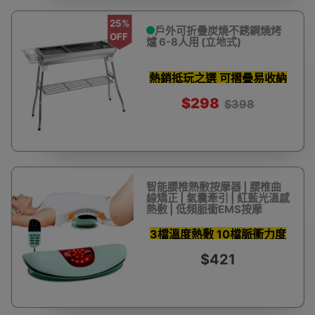
25%
戶外可折疊炭燒不銹鋼燒烤
OFF
爐 6-8人用 (立地式)
熱銷抵玩之選 可摺疊易收納
$298
$398
智能腰椎熱敷按摩器 | 腰椎曲
線矯正 | 氣囊牽引 | 紅藍光溫感
熱敷 | 低頻脈衝EMS按摩
3檔溫度熱敷 10檔脈衝力度
$421