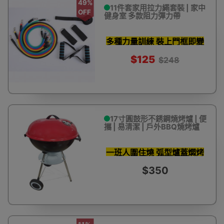
49%
11件套家用拉力繩套裝 | 家中
OFF
健身室 多款阻力彈力帶
多種力量訓練 裝上門框即變
重訓健身器材
$125
$248
17寸圓鼓形不銹鋼燒烤爐 | 便
攜 | 易清潔 | 戶外BBQ燒烤爐
一班人圍住燒 弧型爐蓋燜烤
鎖住肉汁
$350