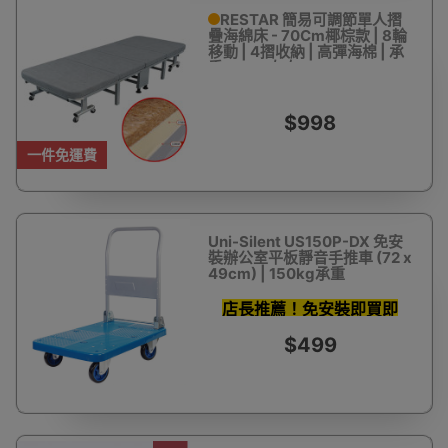
RESTAR 簡易可調節單人摺
疊海綿床 - 70Cm椰棕款 | 8輪
移動 | 4摺收納 | 高彈海棉 | 承
重150kg左右
$998
一件免運費
Uni-Silent US150P-DX 免安
裝辦公室平板靜音手推車 (72 x
49cm) | 150kg承重
店長推薦！免安裝即買即
用！
$499