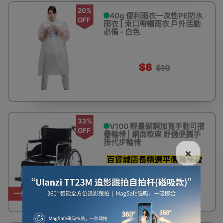
20%
40g 便利雨衣一次性PE防水
OFF
雨衣 | 束口帶帽雨衣 戶外活動
必備 - 白色
$8
$10
33%
V100 輕量碳鋼加寬手動可摺
OFF
疊輪椅 | 網面軟座 舒適便攜手
推代步輪椅
×
百貨城店長精選平價輪椅款
式
$780
$1,180
一件免運費