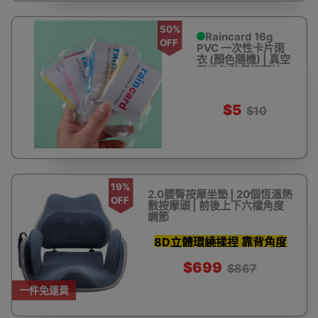
50%
Raincard 16g
OFF
PVC 一次性卡片雨
衣 (顏色隨機) | 真空
壓縮包裝便攜雨披
$5
$10
19%
2.0腰臀按摩坐墊 | 20個恆溫熱
OFF
敷按摩頭 | 前後上下六檔角度
調節
8D立體環繞揉捏 靠背角度
六檔調節
$699
$867
一件免運費