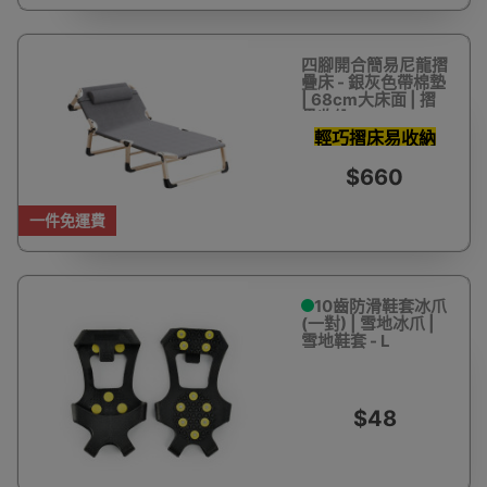
四腳開合簡易尼龍摺
疊床 - 銀灰色帶棉墊
| 68cm大床面 | 摺
疊收納
輕巧摺床易收納
$660
一件免運費
10齒防滑鞋套冰爪
(一對) | 雪地冰爪 |
雪地鞋套 - L
$48