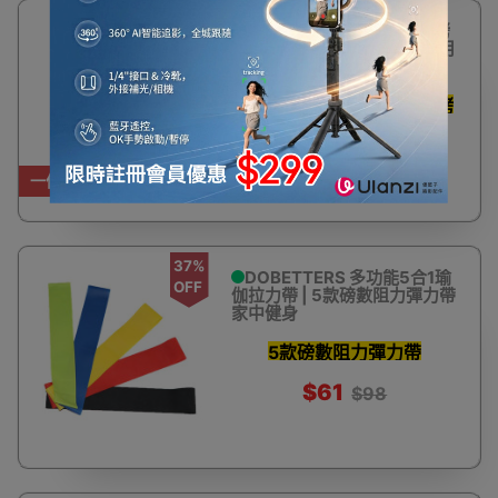
7%
22寸圓鼓形不銹鋼BBQ燒烤
OFF
爐 | 戶外野餐 | 派對聚會 | 耐用
易潔
一班人圍住燒 弧型爐蓋燜烤
鎖住肉汁
$650
$699
一件免運費
37%
DOBETTERS 多功能5合1瑜
OFF
伽拉力帶 | 5款磅數阻力彈力帶
家中健身
5款磅數阻力彈力帶
$61
$98