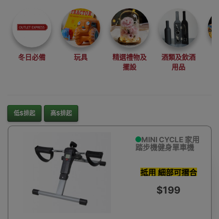
尋找最更新、最
潮、有特色而且
優惠的優質產
品，從用家的角
度為你帶來你的
冬日必備
玩具
精選禮物及
酒類及飲酒
最好選擇。
擺設
用品
其它品牌
低$排起
高$排起
MINI CYCLE 家用
踏步機健身單車機
抵用 細部可摺合
可調力度
$199