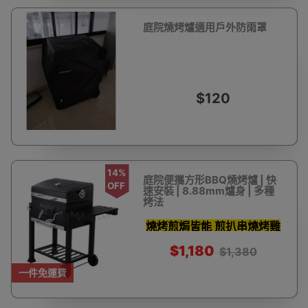
庭院燒烤爐適用戶外防雨罩
$120
14%
庭院便攜方形BBQ燒烤爐 | 快
OFF
速安裝 | 8.88mm爐身 | 多種
烤法
燒烤煎焗皆能 煎扒串燒烤雞
$1,180
$1,380
一件免運費