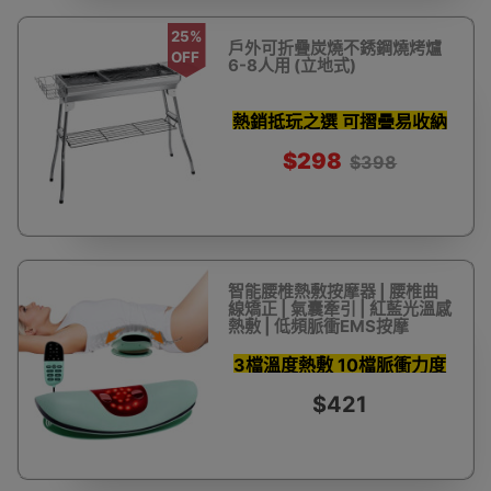
25%
戶外可折疊炭燒不銹鋼燒烤爐
OFF
6-8人用 (立地式)
熱銷抵玩之選 可摺疊易收納
$298
$398
智能腰椎熱敷按摩器 | 腰椎曲
線矯正 | 氣囊牽引 | 紅藍光溫感
熱敷 | 低頻脈衝EMS按摩
3檔溫度熱敷 10檔脈衝力度
$421