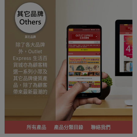
其它品牌
除了各大品牌
外，Outlet
Express 生活百
貨城亦為顧客精
選一系列小眾及
其它品牌優質產
品，除了為顧客
帶來最新最潮的
產品外，亦包括
了多個實用又時
尚，價廉物美、
功能齊備的產
品。
所有產品
產品分類目錄
聯絡我們
我們每月會固定