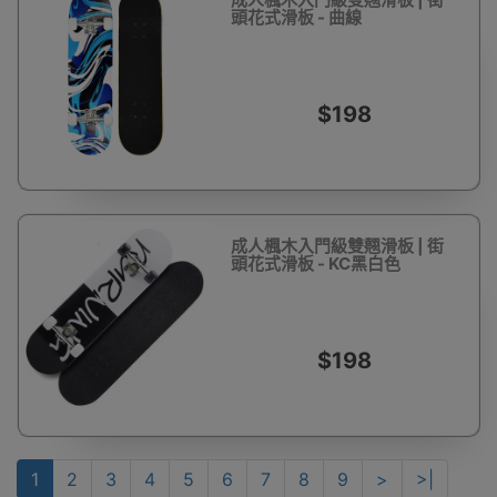
頭花式滑板 - 曲線
$198
成人楓木入門級雙翹滑板 | 街
頭花式滑板 - KC黑白色
$198
1
2
3
4
5
6
7
8
9
>
>|