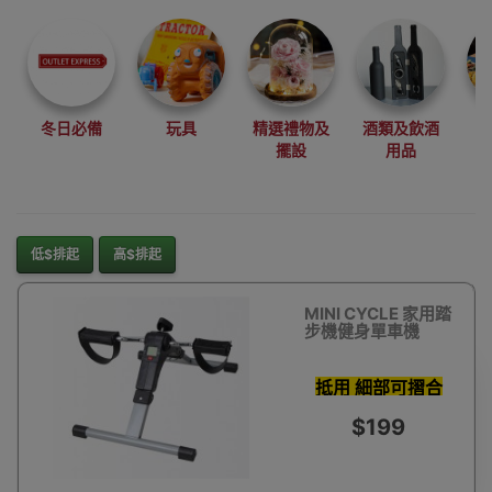
尋找最更新、最
潮、有特色而且
優惠的優質產
品，從用家的角
度為你帶來你的
冬日必備
玩具
精選禮物及
酒類及飲酒
最好選擇。
擺設
用品
其它品牌
低$排起
高$排起
MINI CYCLE 家用踏
步機健身單車機
抵用 細部可摺合
可調力度
$199