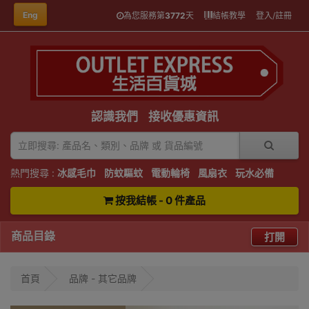
Eng
為您服務第
3772
天
結帳教學
登入/註冊
認識我們
接收優惠資訊
熱門搜尋 :
冰感毛巾
防蚊驅蚊
電動輪椅
風扇衣
玩水必備
按我結帳 - 0 件產品
商品目錄
打開
首頁
品牌 - 其它品牌