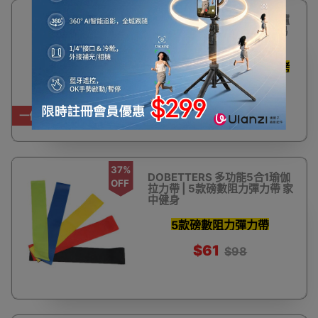
7%
22寸圓鼓形不銹鋼BBQ燒烤爐
OFF
| 戶外野餐 | 派對聚會 | 耐用易
潔
一班人圍住燒 弧型爐蓋燜烤
鎖住肉汁
$650
$699
一件免運費
37%
DOBETTERS 多功能5合1瑜伽
OFF
拉力帶 | 5款磅數阻力彈力帶 家
中健身
5款磅數阻力彈力帶
$61
$98