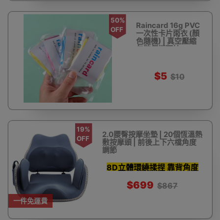
50%
Raincard 16g PVC
OFF
一次性卡片雨衣 (顏
色隨機) | 真空壓縮
包裝便攜雨披
$5
$10
19%
2.0腰臀按摩坐墊 | 20個恆溫熱
OFF
敷按摩頭 | 前後上下六檔角度
調節
8D立體環繞揉捏 靠背角度
六檔調節
$699
$867
一件免運費