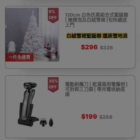
9%
120cm 白色仿真組合式聖誕樹
OFF
| 連燈泡及白絨雪裙 |包快遞送
上門
白絨雪裙聖誕樹 還原雪地浪
漫
$296
$328
一件免運費
30%
電動剃鬚刀 | 乾濕兩用電鬚刨 |
OFF
可拆卸三刀頭 | 帶充電收納底
座
$199
$288