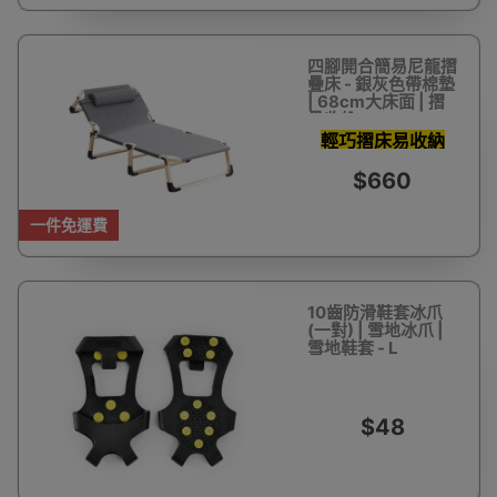
四腳開合簡易尼龍摺
疊床 - 銀灰色帶棉墊
| 68cm大床面 | 摺
疊收納
輕巧摺床易收納
$660
一件免運費
10齒防滑鞋套冰爪
(一對) | 雪地冰爪 |
雪地鞋套 - L
$48