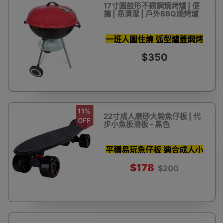
17寸圓鼓形不銹鋼燒烤爐 | 便
攜 | 易清潔 | 戶外BBQ燒烤爐
一班人圍住燒 弧型爐蓋燜烤
鎖住肉汁
$350
11%
22寸成人磨砂大輪魚仔板 | 代
OFF
步小魚板滑板 - 黑色
平穩易玩魚仔板 適合成人小
童
$178
$200