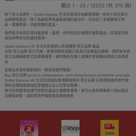
顯示 1 - 33 / 12202 (共 370 頁)
除了各大品牌外，Outlet Express 生活百貨城亦為顧客精選一系列小眾及其它
品牌優質產品，除了為顧客帶來最新最潮的產品外，亦包括了多個實用又時
尚，價廉物美、功能齊備的產品。
我們每月會固定尋找最更新、最潮、有特色而且優惠的優質產品，從用家的角
度為你帶來你的最好選擇。
Outlet Express HK 生活百貨城網上商城購買 其它品牌 產品
多款 其它品牌 官方代理、香港供應商或進口商其它品牌產品選擇，我們有多款
其它品牌最新款式及推薦優惠，讓你輕鬆在網上或陳列室選購目標其它品牌產
品
如網站未及時更新資料，歡迎與我們聯絡。
Buy 其它品牌 price in outletexpress .com Hong Kong.In promotion and sale.
Outlet Express HK 生活百貨城在香港觀塘提供 其它品牌 在那裡買邊到買代理
資料及價錢實惠借批發優惠以及公司學校報價，
更可送到香港或澳門而部份產品比團購更優惠，更可以為你推薦推介相似產品
及優點缺點，請留意我們最新產品價格更新