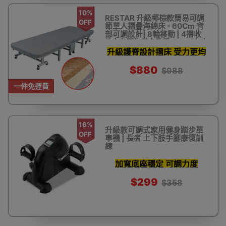
10%
RESTAR 升級椰棕款簡易可調
OFF
節單人摺疊海綿床 - 60Cm 背
部可調設計| 8輪移動 | 4摺收
納 | 高彈海棉 | 承重150kg左右
升級護脊設計摺床 受力更均
衡
$880
$988
一件免運費
16%
升級款可調式家用健身踏步單
OFF
車機 | 長者 上下肢手腳康復訓
練
加寬底座穩定 可調力度
$299
$358