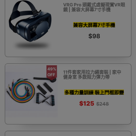
VRG Pro 頭戴式虛擬現實VR眼
鏡 | 兼容大屏幕7寸手機
兼容大屏幕7寸手機
$98
49%
11件套家用拉力繩套裝 | 家中
OFF
健身室 多款阻力彈力帶
多種力量訓練 裝上門框即變
重訓健身器材
$125
$248