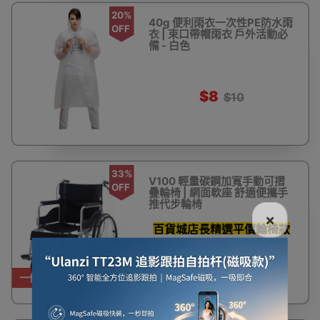
20%
40g 便利雨衣一次性PE防水雨
OFF
衣 | 束口帶帽雨衣 戶外活動必
備 - 白色
$8
$10
33%
V100 輕量碳鋼加寬手動可摺
OFF
疊輪椅 | 網面軟座 舒適便攜手
推代步輪椅
×
百貨城店長精選平價輪椅款
式
$780
$1,180
一件免運費