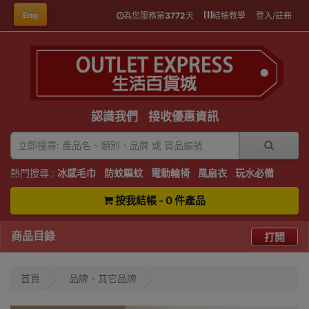
Eng
為您服務第
3772
天
結帳教學
登入/註冊
認識我們
接收優惠資訊
熱門搜尋 :
冰感毛巾
防蚊驅蚊
電動輪椅
風扇衣
玩水必備
按我結帳 - 0 件產品
商品目錄
打開
首頁
品牌 - 其它品牌