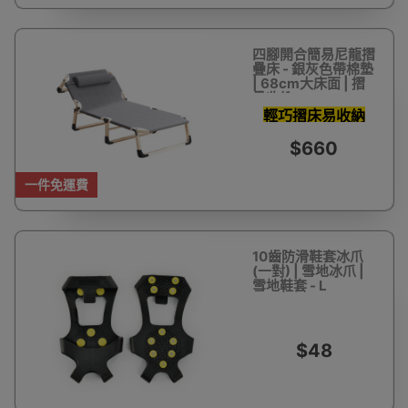
四腳開合簡易尼龍摺
疊床 - 銀灰色帶棉墊
| 68cm大床面 | 摺
疊收納
輕巧摺床易收納
$660
一件免運費
10齒防滑鞋套冰爪
(一對) | 雪地冰爪 |
雪地鞋套 - L
$48