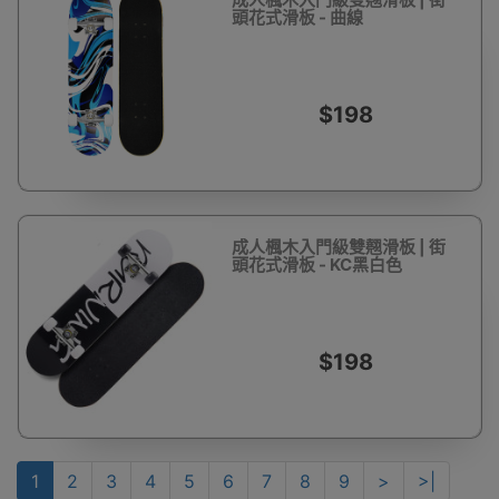
頭花式滑板 - 曲線
$198
成人楓木入門級雙翹滑板 | 街
頭花式滑板 - KC黑白色
$198
1
2
3
4
5
6
7
8
9
>
>|