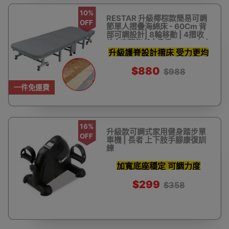
10%
RESTAR 升級椰棕款簡易可調
OFF
節單人摺疊海綿床 - 60Cm 背
部可調設計| 8輪移動 | 4摺收
納 | 高彈海棉 | 承重150kg左右
升級護脊設計摺床 受力更均
衡
$880
$988
一件免運費
16%
升級款可調式家用健身踏步單
OFF
車機 | 長者 上下肢手腳康復訓
練
加寬底座穩定 可調力度
$299
$358