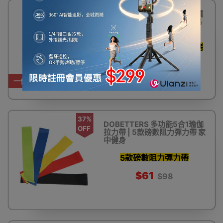
7%
22寸圓鼓形不銹鋼BBQ燒烤爐
OFF
| 戶外野餐 | 派對聚會 | 耐用易
潔
一班人圍住燒 弧型爐蓋燜烤
鎖住肉汁
$650
$699
一件免運費
37%
DOBETTERS 多功能5合1瑜伽
OFF
拉力帶 | 5款磅數阻力彈力帶 家
中健身
5款磅數阻力彈力帶
$61
$98