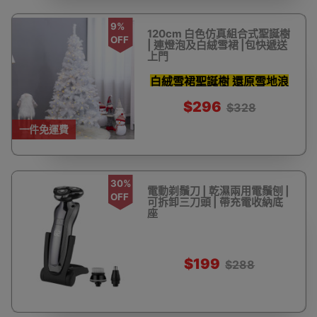
9%
120cm 白色仿真組合式聖誕樹
OFF
| 連燈泡及白絨雪裙 |包快遞送
上門
白絨雪裙聖誕樹 還原雪地浪
漫
$296
$328
一件免運費
30%
電動剃鬚刀 | 乾濕兩用電鬚刨 |
OFF
可拆卸三刀頭 | 帶充電收納底
座
$199
$288