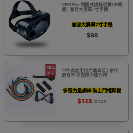
VRG Pro 頭戴式虛擬現實VR眼
鏡 | 兼容大屏幕7寸手機
兼容大屏幕7寸手機
$98
49%
11件套家用拉力繩套裝 | 家中
OFF
健身室 多款阻力彈力帶
多種力量訓練 裝上門框即變
重訓健身器材
$125
$248