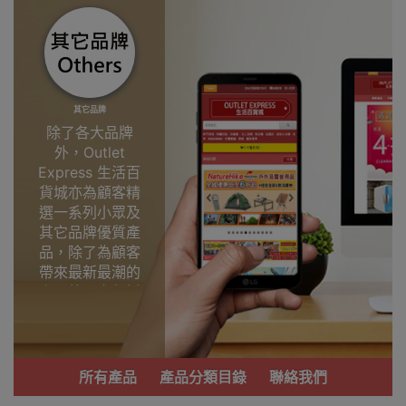
其它品牌
除了各大品牌
外，Outlet
Express 生活百
貨城亦為顧客精
選一系列小眾及
其它品牌優質產
品，除了為顧客
帶來最新最潮的
產品外，亦包括
了多個實用又時
尚，價廉物美、
功能齊備的產
品。
所有產品
產品分類目錄
聯絡我們
我們每月會固定