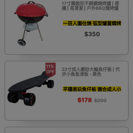
17寸圓鼓形不銹鋼燒烤爐 | 便
攜 | 易清潔 | 戶外BBQ燒烤爐
一班人圍住燒 弧型爐蓋燜烤
鎖住肉汁
$350
11%
22寸成人磨砂大輪魚仔板 | 代
OFF
步小魚板滑板 - 黑色
平穩易玩魚仔板 適合成人小
童
$178
$200