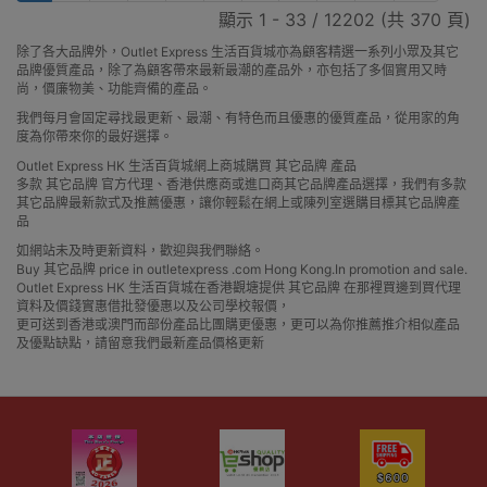
顯示 1 - 33 / 12202 (共 370 頁)
除了各大品牌外，Outlet Express 生活百貨城亦為顧客精選一系列小眾及其它
品牌優質產品，除了為顧客帶來最新最潮的產品外，亦包括了多個實用又時
尚，價廉物美、功能齊備的產品。
我們每月會固定尋找最更新、最潮、有特色而且優惠的優質產品，從用家的角
度為你帶來你的最好選擇。
Outlet Express HK 生活百貨城網上商城購買 其它品牌 產品
多款 其它品牌 官方代理、香港供應商或進口商其它品牌產品選擇，我們有多款
其它品牌最新款式及推薦優惠，讓你輕鬆在網上或陳列室選購目標其它品牌產
品
如網站未及時更新資料，歡迎與我們聯絡。
Buy 其它品牌 price in outletexpress .com Hong Kong.In promotion and sale.
Outlet Express HK 生活百貨城在香港觀塘提供 其它品牌 在那裡買邊到買代理
資料及價錢實惠借批發優惠以及公司學校報價，
更可送到香港或澳門而部份產品比團購更優惠，更可以為你推薦推介相似產品
及優點缺點，請留意我們最新產品價格更新