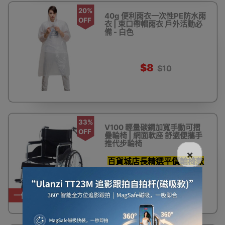
20%
40g 便利雨衣一次性PE防水雨
OFF
衣 | 束口帶帽雨衣 戶外活動必
備 - 白色
$8
$10
33%
V100 輕量碳鋼加寬手動可摺
OFF
疊輪椅 | 網面軟座 舒適便攜手
推代步輪椅
×
百貨城店長精選平價輪椅款
式
$780
$1,180
一件免運費