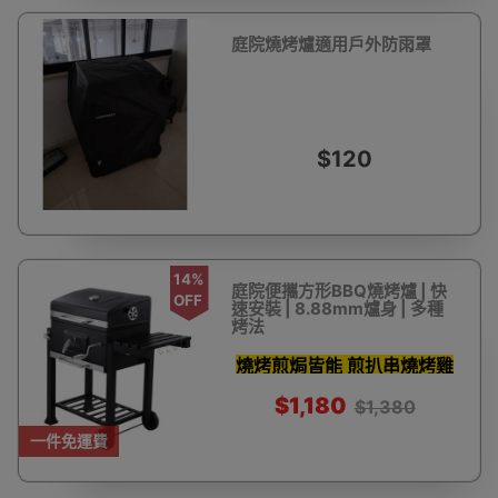
庭院燒烤爐適用戶外防雨罩
$120
14%
庭院便攜方形BBQ燒烤爐 | 快
OFF
速安裝 | 8.88mm爐身 | 多種
烤法
燒烤煎焗皆能 煎扒串燒烤雞
$1,180
$1,380
一件免運費