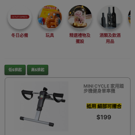
尋找最更新、最
潮、有特色而且
優惠的優質產
品，從用家的角
度為你帶來你的
冬日必備
玩具
精選禮物及
酒類及飲酒
最好選擇。
擺設
用品
其它品牌
低$排起
高$排起
MINI CYCLE 家用踏
步機健身單車機
抵用 細部可摺合
可調力度
$199