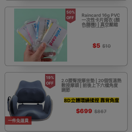
50%
Raincard 16g PVC
OFF
一次性卡片雨衣 (顏
色隨機) | 真空壓縮
包裝便攜雨披
$5
$10
19%
2.0腰臀按摩坐墊 | 20個恆溫熱
OFF
敷按摩頭 | 前後上下六檔角度
調節
8D立體環繞揉捏 靠背角度
六檔調節
$699
$867
一件免運費