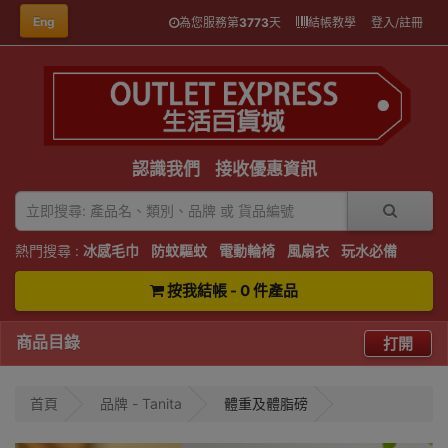
Eng
為您服務第
3773
天
結帳教學
登入/註冊
認識我們
接收優惠資訊
熱門搜尋 :
冰感毛巾
防蚊驅蚊
電動輪椅
風扇衣
玩水必備
按我結帳 - 0 件產品
商品目錄
打開
首頁
品牌 - Tanita
體重及體脂磅