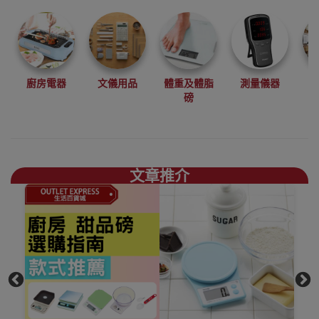
健康測量機器。
銷售多款Tanita
體脂磅組成計、
計時器、濕度
廚房電器
文儀用品
體重及體脂
測量儀器
計、廚房食物電
磅
子磅，香港代理
銷售點
香港觀塘門市陳
列室特設Tanita
專櫃，歡迎參觀
文章推介
試用評價
Tanita體重及體脂
磅香港銷售點