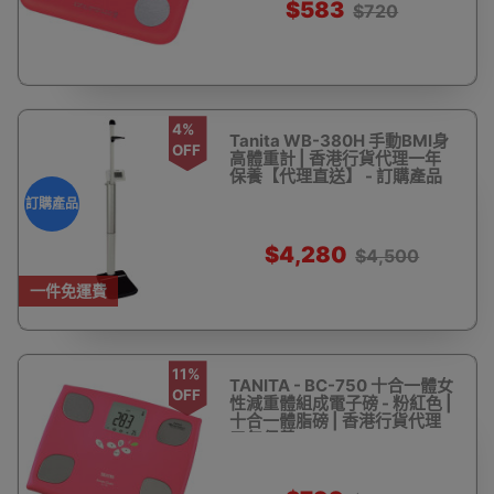
$583
$720
4%
Tanita WB-380H 手動BMI身
OFF
高體重計 | 香港行貨代理一年
保養【代理直送】 - 訂購產品
訂購產品
$4,280
$4,500
一件免運費
11%
TANITA - BC-750 十合一體女
OFF
性減重體組成電子磅 - 粉紅色 |
十合一體脂磅 | 香港行貨代理
三年保養