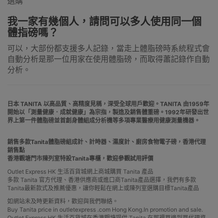
選購
我一家有幾個人，請問可以多人使用同一個
體指磅嗎？
可以，大部份都支援多人記錄，當走上體脂磅時系統程式會
自動分析是那一位用家在使用體脂磅，而取得蕭記錄作自動
分析。
日本 TANITA 以高品質、高精度見稱，深受全球用戶歡迎。TANITA 由1959年
開始以「測量健康．成就健康」為宗指，製造及銷售體重磅。1992年研發出世
界上第一件體脂磅並首創身體組成分析機等多項專業醫療用健康測量機器。
銷售多款Tanita體脂磅組成計、計時器、濕度計、廚房食物電子磅，香港代理
銷售點
香港觀塘門市陳列室特設Tanita專櫃，歡迎參觀試用評價
Outlet Express HK 生活百貨城網上商城購買 Tanita 產品
多款 Tanita 官方代理、香港供應商或進口商Tanita產品選擇，我們有多款
Tanita最新款式及推薦優惠，讓你輕鬆在網上或陳列室選購目標Tanita產品
如網站未及時更新資料，歡迎與我們聯絡。
Buy Tanita price in outletexpress .com Hong Kong.In promotion and sale.
Outlet Express HK 生活百貨城在香港觀塘提供 Tanita 在那裡買邊到買代理資