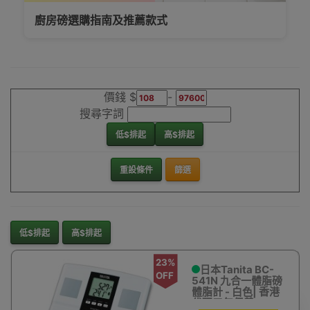
最抵用TANITA多功能磅款式推薦
價錢 $
-
搜尋字詞
低$排起
高$排起
重設條件
篩選
低$排起
高$排起
23%
日本Tanita BC-
OFF
541N 九合一體脂磅
體脂計 - 白色| 香港
代理三年保養