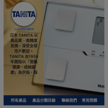
Tanita 體重及體脂磅
日本 TANITA 以
高品質、高精度
見稱，深受全球
用戶歡迎。
TANITA 由1959
年開始以「測量
健康．成就健
康」為宗指，製
造及銷售體重
磅。1992年研發
出世界上第一件
體脂磅並首創身
體組成分析機等
所有產品
產品分類目錄
聯絡我們
常見問題
多項專業醫療用