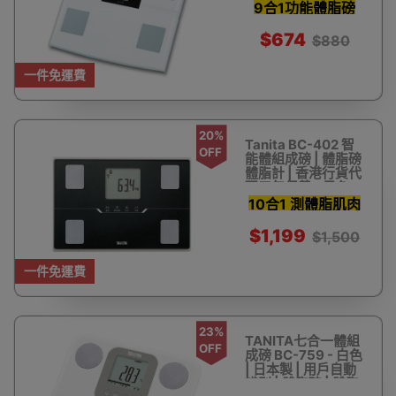
9合1功能體脂磅
日本製造
$674
$880
一件免運費
20%
Tanita BC-402 智
OFF
能體組成磅 | 體脂磅
體脂計 | 香港行貨代
理三年保養 - 黑色
10合1 測體脂肌肉
多功能 手機APP
$1,199
$1,500
睇記錄
一件免運費
23%
TANITA七合一體組
OFF
成磅 BC-759 - 白色
| 日本製 | 用戶自動
辨別 | 體脂磅 | 體脂