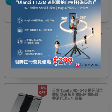
$278
$290
4%
日本Tanita HD-660 迷你電子
OFF
體重磅 - 白色 | 香港行貨
$278
$290
15%
日本 Tanita RD-545 藍牙部位
OFF
體組成磅 智能體脂磅 體脂計 |
香港代理三年保養