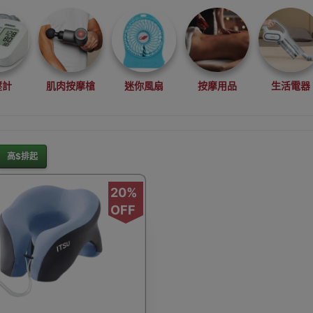
壓計
肌肉按摩槍
迷你風扇
按摩用品
生活電器
高$排起
美容工具
眼部美容護理
口腔護理
家居收納
其他按
20%
OFF
行頸枕
健身單車/踏步機
按摩椅
眼部按摩器
腳