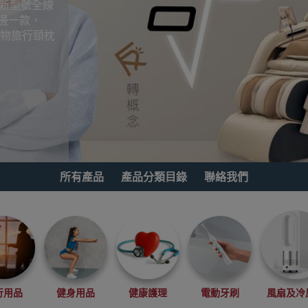
最新型號全線
邊一款，
手の物旅行頸枕
所有產品
產品分類目錄
聯絡我們
行用品
健身用品
健康護理
電動牙刷
風扇及冷