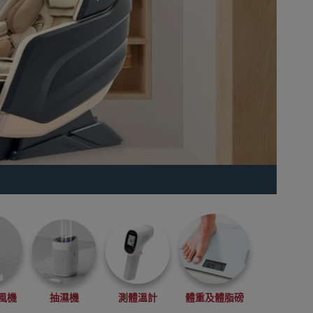
風機
抽濕機
測體溫計
體重及體脂磅