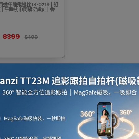
多用途午睡飛機枕 IS-0219 | 記
| 午睡枕中間鏤空設計 | 香
斷及量度儀器
物業管理及場地用品
手持迷你風扇
人體溫度
$399
$499
の物 旅行頸枕 香港銷售點全線系列產品最新型號全線有售，總有一款係你心水，最優惠價格想要邊
手臂式血壓計
律動機
額探機
press HK 生活百貨城網上商城購買 ITSU 御手の物 產品
 御手の物 官方代理、香港供應商或進口商ITSU 御手の物產品選擇，我們有多款ITSU
更新資料，歡迎與我們聯絡。
 price in outletexpress .com Hong Kong.In promotion and sale.
xpress HK 生活百貨城在香港觀塘提供 ITSU 御手の物 在那裡買邊到買代理資料及價
或澳門而部份產品比團購更優惠，更可以為你推薦推介相似產品及優點缺點，請留意