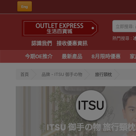
Eng
熱門搜尋 :
認識我們
接收優惠資訊
今期OE推介
最新產品
8月限時優惠
家
首頁
品牌 - ITSU 御手の物
旅行頸枕
ITSU 御手の物 旅行頸枕