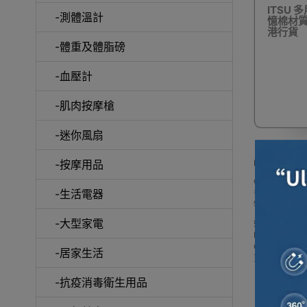
ITSU 
-測體溫計
憶棉材質 
港行貨
-體重及體脂磅
-血壓計
診
-肌肉按摩槍
-迷你風扇
-按摩用品
ITSU 御手
Outlet Ex
-生活電器
多款 ITSU
物產品
-大型家電
如網站未及時
Buy ITSU 御手の物
Outlet E
-居家生活
更可送到香港
-抗疫消毒衛生用品