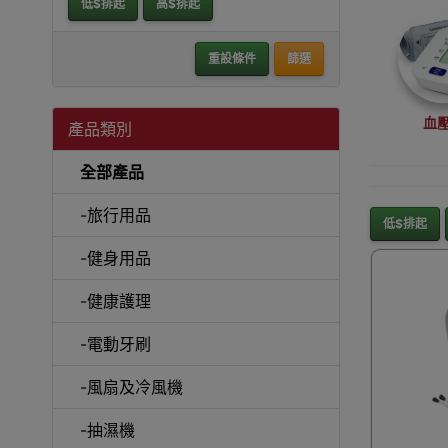
低$排起
高$排起
重設條件
篩選
血
產品類別
全部產品
-旅行用品
低$排起
-健身用品
面部
-健康護理
-電動牙刷
-風扇及冷風機
旅
-抽濕機