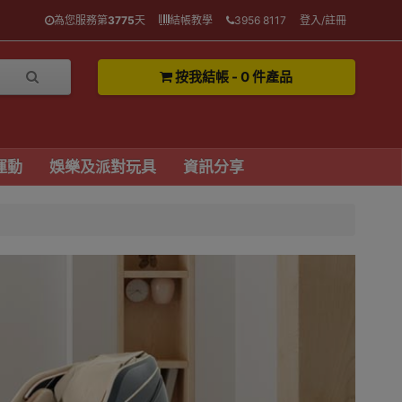
為您服務第
3775
天
結帳教學
3956 8117
登入/註冊
按我結帳 - 0 件產品
運動
娛樂及派對玩具
資訊分享