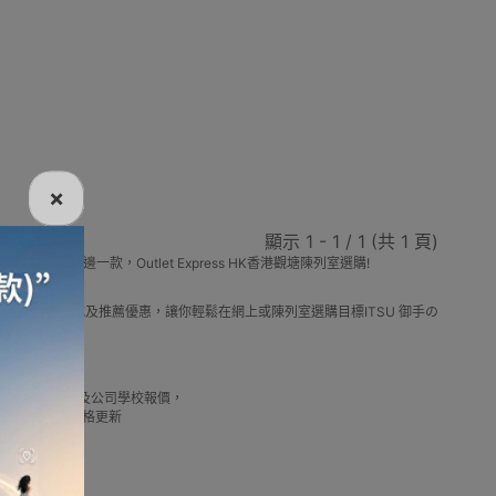
計
膝部按摩器
背部按摩器
肩頸部按摩器
×
顯示 1 - 1 / 1 (共 1 頁)
款就邊一款，Outlet Express HK香港觀塘陳列室選購!
腰部按摩器
耳探計
 御手の物最新款式及推薦優惠，讓你輕鬆在網上或陳列室選購目標ITSU 御手の
錢實惠借批發優惠以及公司學校報價，
我們最新產品價格更新