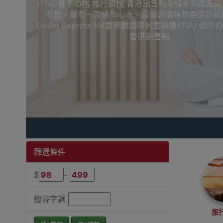
ITSU 御手の物 旅行頸枕 香港銷售點全線系列產品
有售，總有一款係你心水，最優惠價格想要邊款就
Outlet Express HK香港觀塘陳列室選購!ITSU 御
香港銷售點
篩選條件
$
-
搜尋字詞
旅