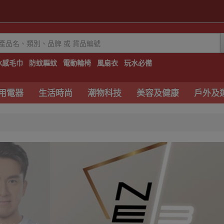
冰感毛巾
防蚊驅蚊
電動輪椅
風扇衣
玩水必備
用電器
生活時尚
潮物科技
美容及健康
戶外及