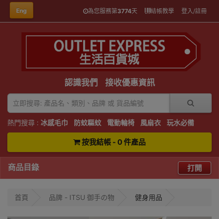
Eng
為您服務第
3774
天
結帳教學
登入/註冊
認識我們
接收優惠資訊
熱門搜尋 :
冰感毛巾
防蚊驅蚊
電動輪椅
風扇衣
玩水必備
按我結帳 - 0 件產品
商品目錄
打開
首頁
品牌 - ITSU 御手の物
健身用品