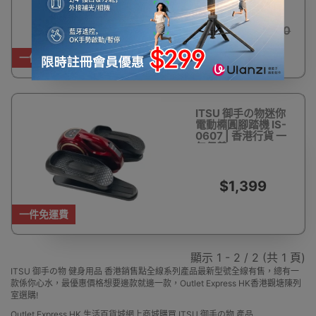
$1,388
$5,980
一件免運費
ITSU 御手の物迷你
電動橢圓腳踏機 IS-
0607 | 香港行貨 一
年保養
$1,399
一件免運費
顯示 1 - 2 / 2 (共 1 頁)
ITSU 御手の物 健身用品 香港銷售點全線系列產品最新型號全線有售，總有一
款係你心水，最優惠價格想要邊款就邊一款，Outlet Express HK香港觀塘陳列
室選購!
Outlet Express HK 生活百貨城網上商城購買 ITSU 御手の物 產品