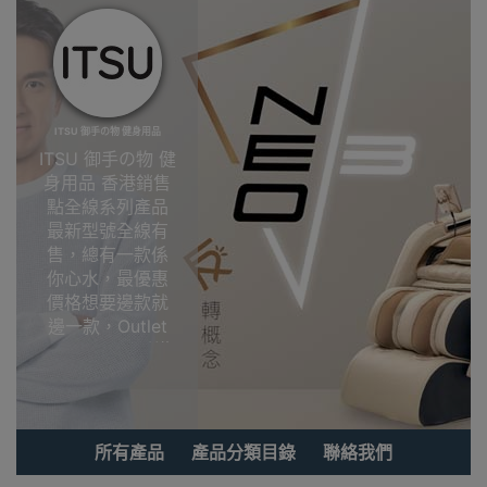
ITSU 御手の物 健身用品
ITSU 御手の物 健
身用品 香港銷售
點全線系列產品
最新型號全線有
售，總有一款係
你心水，最優惠
價格想要邊款就
邊一款，Outlet
Express HK香港
觀塘陳列室選
購!ITSU 御手の物
健身用品香港銷
售點
所有產品
產品分類目錄
聯絡我們