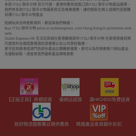
多款 ITSU 御手の物 官方代理、香港供應商或進口商ITSU 御手の物產品選擇，
我們有多款ITSU 御手の物最新款式及推薦優惠，讓你輕鬆在網上或陳列室選購
目標ITSU 御手の物產品
如網站未及時更新資料，歡迎與我們聯絡。
Buy ITSU 御手の物 price in outletexpress .com Hong Kong.In promotion and
sale.
Outlet Express HK 生活百貨城在香港觀塘提供 ITSU 御手の物 在那裡買邊到買
代理資料及價錢實惠借批發優惠以及公司學校報價，
更可送到香港或澳門而部份產品比團購更優惠，更可以為你推薦推介相似產品
及優點缺點，請留意我們最新產品價格更新
【正版正貨】商標認證
優網店認證
滿HKD600免費送貨
政府物流服務署註冊供應商
精選產品會員額外折扣