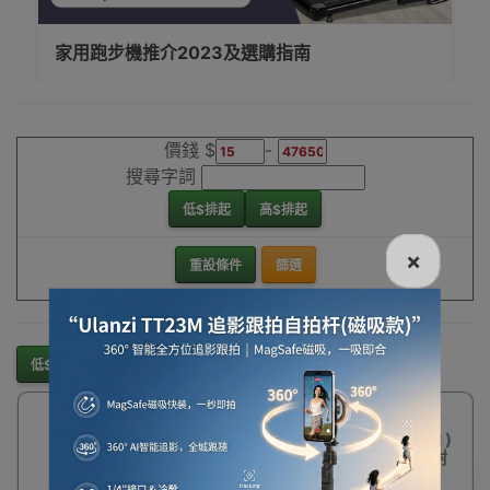
家用跑步機推介2023及選購指南
價錢 $
-
搜尋字詞
低$排起
高$排起
×
重設條件
篩選
低$排起
高$排起
76%
ITSU 震動搖擺機 -
OFF
白色 (IS-0608WH )
| 高效消脂 穩定性耐
力訓練