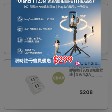
FYM 豊葉牌 13A四
位獨立開關連4.2A
USB拖板 - 白色 | 4
位4.2A USB充電 | 3
米電線 | 香港行貨
$288
FYM 豊葉牌 4位可
變腳旅行USB充電插
座 | 5V/4.2A
4200mA | | 香港行
短暫缺貨
貨
$208