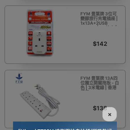
FYM 豊葉牌 3位可
變腳旅行充電插座 |
1x13A+2USB
Type-A | 3A快充 |
香港行貨
$142
FYM 豊葉牌 13A四
位獨立開關拖板 - 白
色 | 3米電線 | 香港
行貨
$138
×