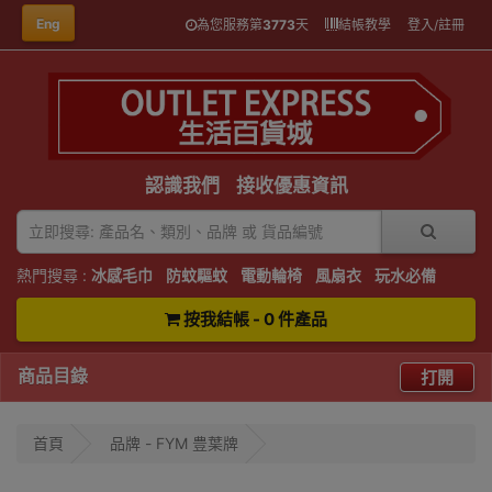
Eng
為您服務第
3773
天
結帳教學
登入/註冊
認識我們
接收優惠資訊
熱門搜尋 :
冰感毛巾
防蚊驅蚊
電動輪椅
風扇衣
玩水必備
按我結帳 - 0 件產品
商品目錄
打開
首頁
品牌 - FYM 豊葉牌