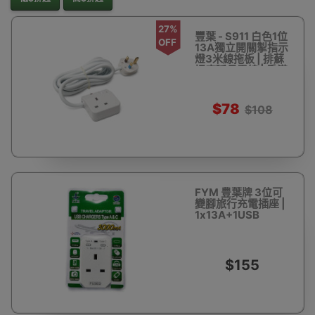
27%
豐葉 - S911 白色1位
OFF
13A獨立開關掣指示
燈3米線拖板 | 排蘇
插座延長電線 | 香港
行貨
$78
$108
FYM 豊葉牌 3位可
變腳旅行充電插座 |
1x13A+1USB
Type-A +1USB
Type-C | 3A快充 |
香港行貨
$155