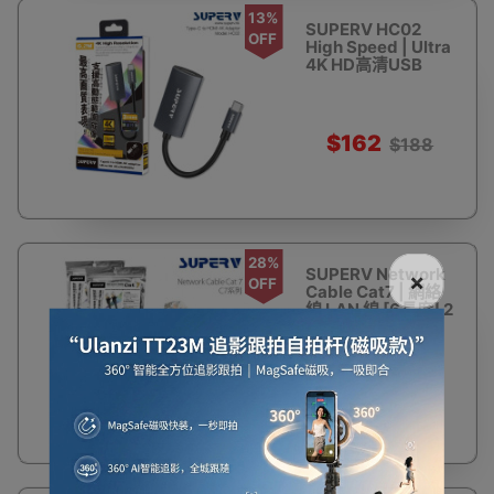
13%
SUPERV HC02
OFF
High Speed | Ultra
4K HD高清USB
Type-C to HDMI
Cable adaptor
20CM
$162
$188
28%
SUPERV Network
×
OFF
Cable Cat7 | 網絡
線 LAN 線 [6長度] 2
米 - 黑色
$56
$78