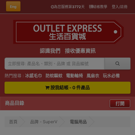
Eng
為您服務第
3772
天
結帳教學
登入/註冊
認識我們
接收優惠資訊
熱門搜尋 :
冰感毛巾
防蚊驅蚊
電動輪椅
風扇衣
玩水必備
按我結帳 - 0 件產品
商品目錄
打開
首頁
品牌 - SuperV
電腦用品