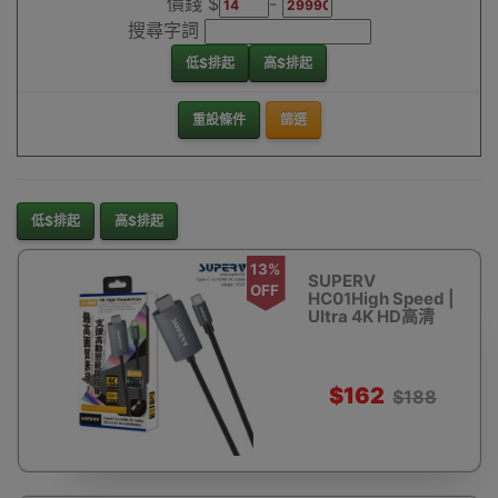
價錢 $
-
搜尋字詞
低$排起
高$排起
重設條件
篩選
低$排起
高$排起
13%
SUPERV
OFF
HC01High Speed |
Ultra 4K HD高清
USB Type-C to
HDMI Cable 影音線
2M
$162
$188