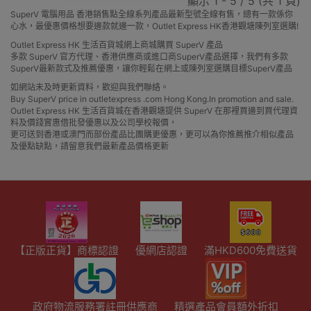
顯示 1 - 5 / 5 (共 1 頁)
SuperV 電腦用品 香港銷售點全線系列產品最新型號全線有售，總有一款係你
心水，最優惠價格想要邊款就邊一款，Outlet Express HK香港觀塘陳列室選購!
Outlet Express HK 生活百貨城網上商城購買 SuperV 產品
多款 SuperV 官方代理、香港供應商或進口商SuperV產品選擇，我們有多款
SuperV最新款式及推薦優惠，讓你輕鬆在網上或陳列室選購目標SuperV產品
如網站未及時更新資料，歡迎與我們聯絡。
Buy SuperV price in outletexpress .com Hong Kong.In promotion and sale.
Outlet Express HK 生活百貨城在香港觀塘提供 SuperV 在那裡買邊到買代理資
料及價錢實惠借批發優惠以及公司學校報價，
更可送到香港或澳門而部份產品比團購更優惠，更可以為你推薦推介相似產品
及優點缺點，請留意我們最新產品價格更新
【正版正貨】商標認證
優網店認證
滿HKD600免費送貨
政府物流服務署註冊供應商
精選產品會員額外折扣