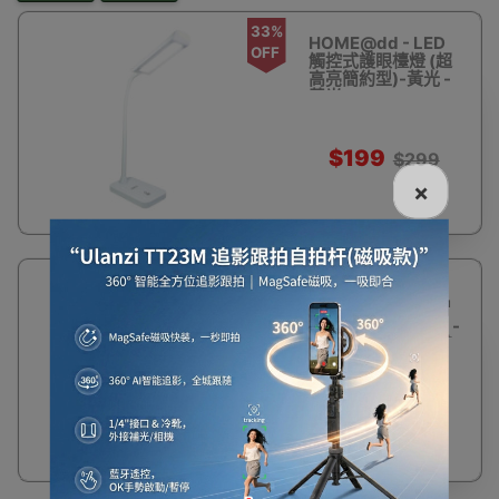
33%
HOME@dd - LED
OFF
觸控式護眼檯燈 (超
高亮簡約型)-黃光 -
黃光
$199
$299
×
14%
HOME@dd - 圓形
OFF
LED節能小夜燈 (智
能感光加手動開關) -
白光款 HL82 | 香港
行貨
$59
$69