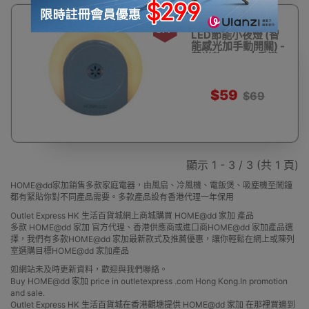
14%
HOME@dd - 圓形
OFF
LED節能小夜燈 (智
能感光加手動開關) -
黃光款 HL82| 香港
行貨
$59
$69
顯示 1 - 3 / 3 (共 1 頁)
HOME@dd家加銷售多款家庭電器，由風扇、冷風機、電飯煲、吸塵機至鬧鐘
都有緊貼你對不同產品需要。多款產品設有香港代理一年保用
Outlet Express HK 生活百貨城網上商城購買 HOME@dd 家加 產品
多款 HOME@dd 家加 官方代理、香港供應商或進口商HOME@dd 家加產品選
擇，我們有多款HOME@dd 家加最新款式及推薦優惠，讓你輕鬆在網上或陳列
室選購目標HOME@dd 家加產品
如網站未及時更新資料，歡迎與我們聯絡。
Buy HOME@dd 家加 price in outletexpress .com Hong Kong.In promotion
and sale.
Outlet Express HK 生活百貨城在香港觀塘提供 HOME@dd 家加 在那裡買邊到