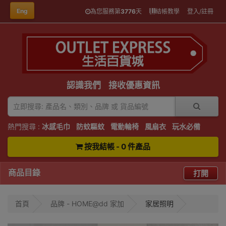
Eng
為您服務第
3776
天
結帳教學
登入/註冊
認識我們
接收優惠資訊
熱門搜尋 :
冰感毛巾
防蚊驅蚊
電動輪椅
風扇衣
玩水必備
按我結帳 - 0 件產品
商品目錄
打開
首頁
品牌 - HOME@dd 家加
家居照明