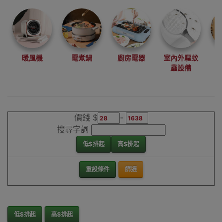
暖風機
電煮鍋
廚房電器
室內外驅蚊
蟲設備
價錢 $
-
搜尋字詞
低$排起
高$排起
重設條件
篩選
低$排起
高$排起