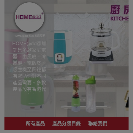
HOME@dd 家加 家居照明
HOME@dd家加
銷售多款家庭電
器，由風扇、冷
風機、電飯煲、
吸塵機至鬧鐘都
有緊貼你對不同
產品需要。多款
產品設有香港代
理一年保用
HOME@dd 家加
家居照明香港銷
售點
所有產品
產品分類目錄
聯絡我們