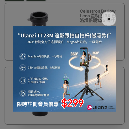
Celestron Barlow
Lens 星特朗 3X 巴
×
洛增倍鏡1.25 英寸
(接M42相機螺紋)
天文望遠鏡配件
$280
45%
Celestron Barlow
OFF
Lens 星特朗 2X 巴
洛增倍鏡1.25 英寸
天文望遠鏡配件
$120
$220