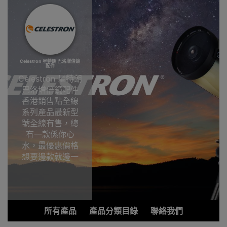
Celestron 星特朗 巴洛增倍鏡
配件
Celestron 星特朗
巴洛增倍鏡配件
香港銷售點全線
系列產品最新型
號全線有售，總
有一款係你心
水，最優惠價格
想要邊款就邊一
款，Outlet
Express HK香港
觀塘陳列室選
購!Celestron 星
所有產品
產品分類目錄
聯絡我們
特朗巴洛增倍鏡
配件香港銷售點