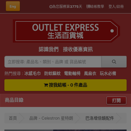
Eng
為您服務第
3775
天
結帳教學
登入/註冊
認識我們
接收優惠資訊
熱門搜尋 :
冰感毛巾
防蚊驅蚊
電動輪椅
風扇衣
玩水必備
按我結帳 - 0 件產品
商品目錄
打開
首頁
品牌 - Celestron 星特朗
巴洛增倍鏡配件