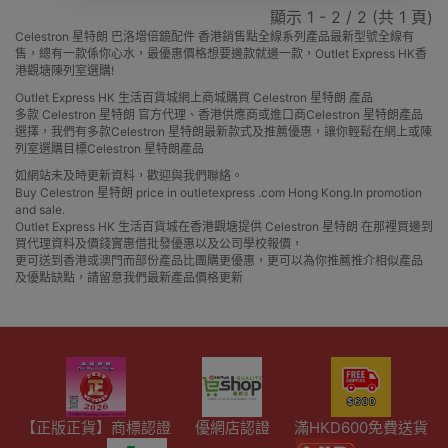
顯示 1 - 2 / 2 (共 1 頁)
Celestron 星特朗 巴洛增倍鏡配件 香港銷售點全線系列產品最新型號全線有
售，總有一款係你心水，最優惠價格想要邊款就邊一款，Outlet Express HK香
港觀塘陳列室選購!
Outlet Express HK 生活百貨城網上商城購買 Celestron 星特朗 產品
多款 Celestron 星特朗 官方代理、香港供應商或進口商Celestron 星特朗產品
選擇，我們有多款Celestron 星特朗最新款式及推薦優惠，讓你輕鬆在網上或陳
列室選購目標Celestron 星特朗產品
如網站未及時更新資料，歡迎與我們聯絡。
Buy Celestron 星特朗 price in outletexpress .com Hong Kong.In promotion
and sale.
Outlet Express HK 生活百貨城在香港觀塘提供 Celestron 星特朗 在那裡買邊到
買代理資料及價錢實惠借批發優惠以及公司學校報價，
更可送到香港或澳門而部份產品比團購更優惠，更可以為你推薦推介相似產品
及優點缺點，請留意我們最新產品價格更新
【正版正貨】商標認證
優網店認證
滿HKD600免費送貨