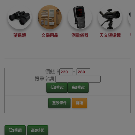
望遠鏡
文儀用品
測量儀器
天文望遠鏡
雙
價錢 $
-
搜尋字詞
低$排起
高$排起
重設條件
篩選
低$排起
高$排起