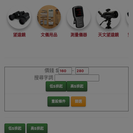
望遠鏡
文儀用品
測量儀器
天文望遠鏡
雙
價錢 $
-
搜尋字詞
低$排起
高$排起
重設條件
篩選
低$排起
高$排起