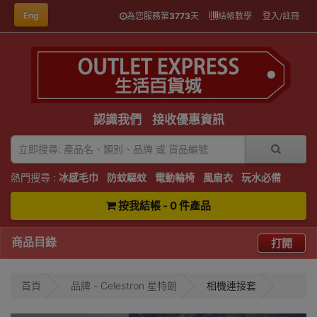
Eng
為您服務第
3773
天
結帳教學
登入/註冊
認識我們
接收優惠資訊
熱門搜尋 :
冰感毛巾
防蚊驅蚊
電動輪椅
風扇衣
玩水必備
按我結帳 - 0 件產品
商品目錄
打開
首頁
品牌 - Celestron 星特朗
相機連接套