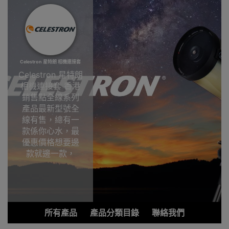
Celestron 星特朗 相機連接套
Celestron 星特朗
相機連接套 香港
銷售點全線系列
產品最新型號全
線有售，總有一
款係你心水，最
優惠價格想要邊
款就邊一款，
Outlet Express
HK香港觀塘陳列
室選購!Celestron
星特朗相機連接
套香港銷售點
所有產品
產品分類目錄
聯絡我們