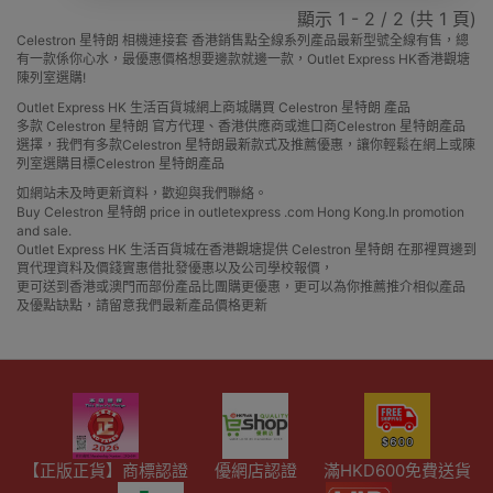
顯示 1 - 2 / 2 (共 1 頁)
Celestron 星特朗 相機連接套 香港銷售點全線系列產品最新型號全線有售，總
有一款係你心水，最優惠價格想要邊款就邊一款，Outlet Express HK香港觀塘
陳列室選購!
Outlet Express HK 生活百貨城網上商城購買 Celestron 星特朗 產品
多款 Celestron 星特朗 官方代理、香港供應商或進口商Celestron 星特朗產品
選擇，我們有多款Celestron 星特朗最新款式及推薦優惠，讓你輕鬆在網上或陳
列室選購目標Celestron 星特朗產品
如網站未及時更新資料，歡迎與我們聯絡。
Buy Celestron 星特朗 price in outletexpress .com Hong Kong.In promotion
and sale.
Outlet Express HK 生活百貨城在香港觀塘提供 Celestron 星特朗 在那裡買邊到
買代理資料及價錢實惠借批發優惠以及公司學校報價，
更可送到香港或澳門而部份產品比團購更優惠，更可以為你推薦推介相似產品
及優點缺點，請留意我們最新產品價格更新
【正版正貨】商標認證
優網店認證
滿HKD600免費送貨