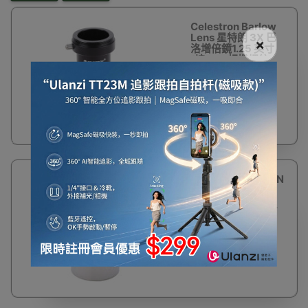
Celestron Barlow
Lens 星特朗 3X 巴
×
洛增倍鏡1.25 英寸
(接M42相機螺紋)
天文望遠鏡配件
$280
23%
星特朗CELESTRON
OFF
相機轉接筒 T-
Adaptor (M42螺
紋/1.25英寸) | 延長
焦距套筒
$154
$200