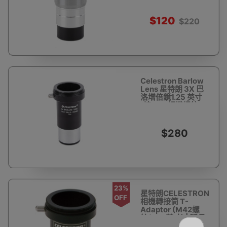
$120
$220
Celestron Barlow
Lens 星特朗 3X 巴
洛增倍鏡1.25 英寸
(接M42相機螺紋)
天文望遠鏡配件
$280
23%
星特朗CELESTRON
OFF
相機轉接筒 T-
Adaptor (M42螺
紋/1.25英寸) | 延長
焦距套筒