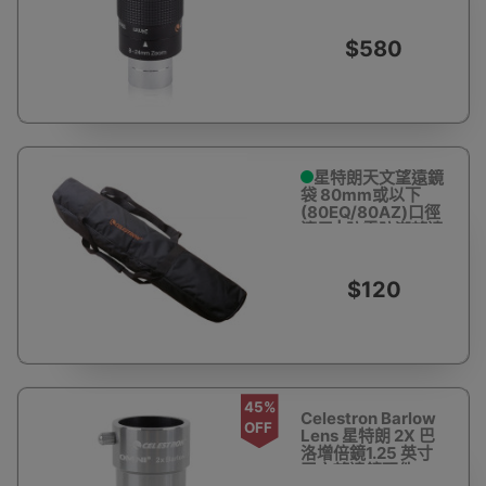
$580
星特朗天文望遠鏡
袋 80mm或以下
(80EQ/80AZ)口徑
適用 | 防震防潮望遠
鏡背包
$120
45%
Celestron Barlow
OFF
Lens 星特朗 2X 巴
洛增倍鏡1.25 英寸
天文望遠鏡配件