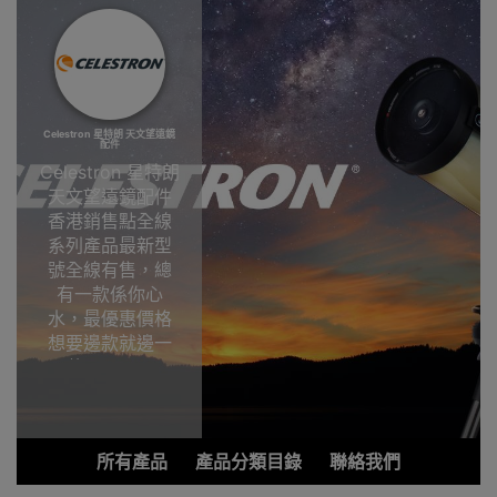
Celestron 星特朗 天文望遠鏡
配件
Celestron 星特朗
天文望遠鏡配件
香港銷售點全線
系列產品最新型
號全線有售，總
有一款係你心
水，最優惠價格
想要邊款就邊一
款，Outlet
Express HK香港
觀塘陳列室選
購!Celestron 星
所有產品
產品分類目錄
聯絡我們
特朗天文望遠鏡
配件香港銷售點