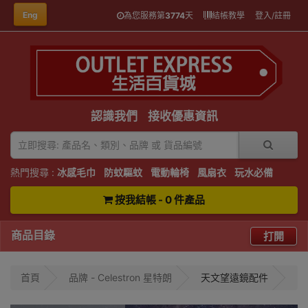
Eng
為您服務第
3774
天
結帳教學
登入/註冊
認識我們
接收優惠資訊
熱門搜尋 :
冰感毛巾
防蚊驅蚊
電動輪椅
風扇衣
玩水必備
按我結帳 - 0 件產品
商品目錄
打開
首頁
品牌 - Celestron 星特朗
天文望遠鏡配件