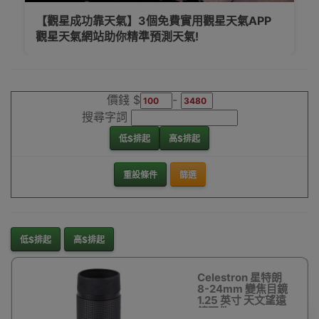
【觀星成功靠天氣】3個免費實用觀星天氣APP
觀星天氣網站助你精準預測天氣!
價錢 $
-
搜尋字詞
低$排起
高$排起
重設條件
篩選
低$排起
高$排起
Celestron 星特朗
8-24mm 變焦目鏡
1.25 英寸 天文望遠
鏡配件