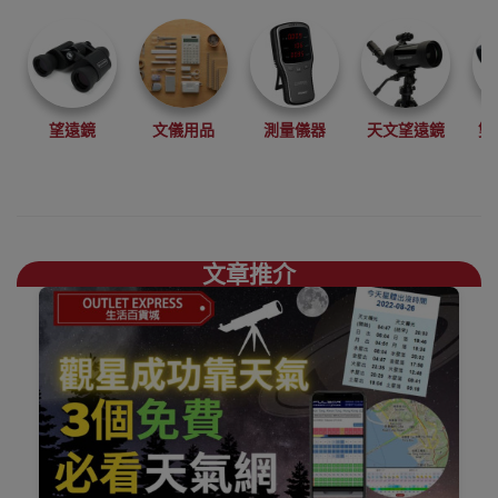
望遠鏡
文儀用品
測量儀器
天文望遠鏡
雙
文章推介