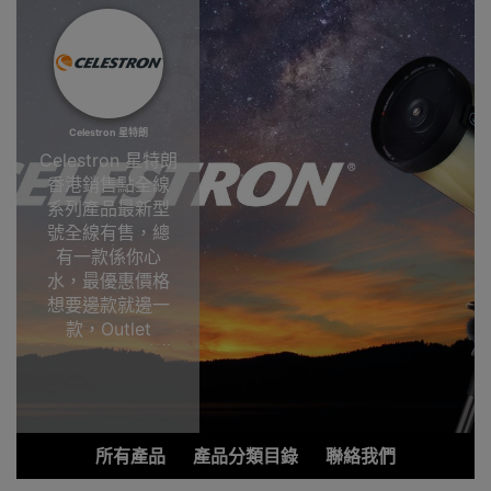
Celestron 星特朗
Celestron 星特朗
香港銷售點全線
系列產品最新型
號全線有售，總
有一款係你心
水，最優惠價格
想要邊款就邊一
款，Outlet
Express HK香港
觀塘陳列室選
購!Celestron 星
特朗
所有產品
產品分類目錄
聯絡我們