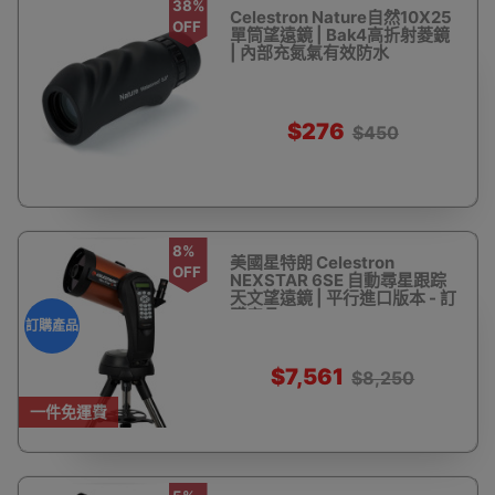
38%
Celestron Nature自然10X25
OFF
單筒望遠鏡 | Bak4高折射菱鏡
| 內部充氮氣有效防水
$276
$450
8%
美國星特朗 Celestron
OFF
NEXSTAR 6SE 自動尋星跟踪
天文望遠鏡 | 平行進口版本 - 訂
購產品
訂購產品
$7,561
$8,250
一件免運費