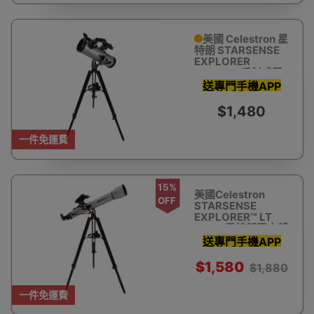
美國 Celestron 星
特朗 STARSENSE
EXPLORER
LT114AZ 反射式天
文望遠鏡(智能手機
送專門手機APP
輔助尋星)
助你瞄準星體 教
$1,480
你搵星星
一件免運費
15%
美國Celestron
OFF
STARSENSE
EXPLORER™ LT
80AZ 星特朗天文望
遠鏡 (智能手機輔助
送專門手機APP
尋星)
助你瞄準星體 教
$1,580
$1,880
你搵星星
一件免運費