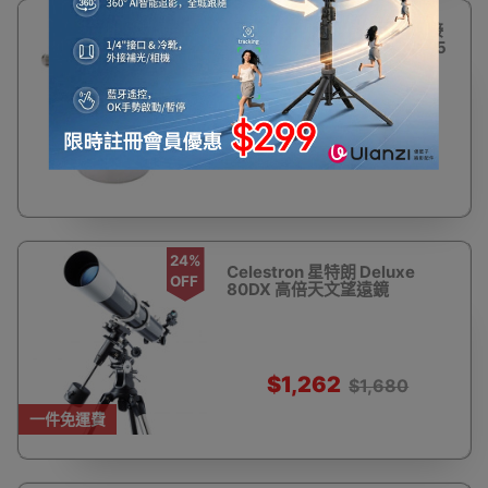
23%
星特朗CELESTRON 相機轉接
OFF
筒 T-Adaptor (M42螺紋/1.25
英寸) | 延長焦距套筒
$154
$200
24%
Celestron 星特朗 Deluxe
OFF
80DX 高倍天文望遠鏡
$1,262
$1,680
一件免運費