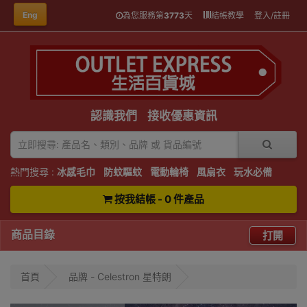
Eng
為您服務第
3773
天
結帳教學
登入/註冊
認識我們
接收優惠資訊
熱門搜尋 :
冰感毛巾
防蚊驅蚊
電動輪椅
風扇衣
玩水必備
按我結帳 - 0 件產品
商品目錄
打開
首頁
品牌 - Celestron 星特朗