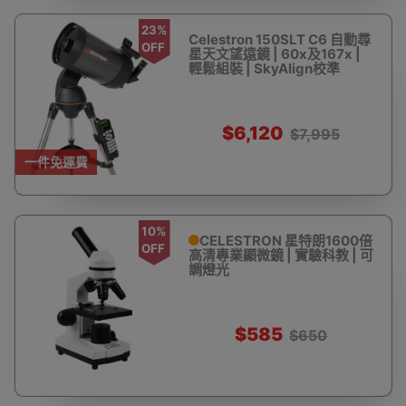
23%
Celestron 150SLT C6 自動尋
OFF
星天文望遠鏡 | 60x及167x |
輕鬆組裝 | SkyAlign校準
$6,120
$7,995
一件免運費
10%
CELESTRON 星特朗1600倍
OFF
高清專業顯微鏡 | 實驗科教 | 可
調燈光
$585
$650