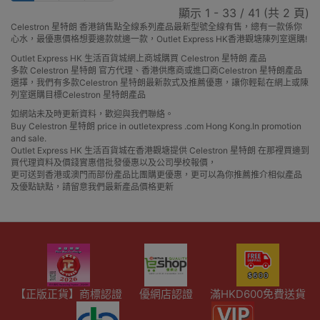
顯示 1 - 33 / 41 (共 2 頁)
Celestron 星特朗 香港銷售點全線系列產品最新型號全線有售，總有一款係你
心水，最優惠價格想要邊款就邊一款，Outlet Express HK香港觀塘陳列室選購!
Outlet Express HK 生活百貨城網上商城購買 Celestron 星特朗 產品
多款 Celestron 星特朗 官方代理、香港供應商或進口商Celestron 星特朗產品
選擇，我們有多款Celestron 星特朗最新款式及推薦優惠，讓你輕鬆在網上或陳
列室選購目標Celestron 星特朗產品
如網站未及時更新資料，歡迎與我們聯絡。
Buy Celestron 星特朗 price in outletexpress .com Hong Kong.In promotion
and sale.
Outlet Express HK 生活百貨城在香港觀塘提供 Celestron 星特朗 在那裡買邊到
買代理資料及價錢實惠借批發優惠以及公司學校報價，
更可送到香港或澳門而部份產品比團購更優惠，更可以為你推薦推介相似產品
及優點缺點，請留意我們最新產品價格更新
【正版正貨】商標認證
優網店認證
滿HKD600免費送貨