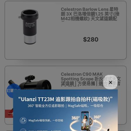
Celestron Barlow Lens 星特
朗 3X 巴洛增倍鏡1.25 英寸(接
M42相機螺紋) 天文望遠鏡配
件
$280
Celestron C90 MAK
Spotting Scope 折反射式天文
×
望遠鏡 | 方便易攜 | 適合初學者
| 入門級 | Celestron |觀靶鏡 -
訂購產品
訂購產品
$1,880
一件免運費