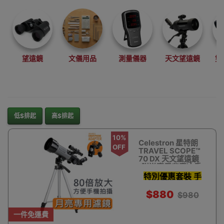
望遠鏡
文儀用品
測量儀器
天文望遠鏡
雙
低$排起
高$排起
10%
Celestron 星特朗
OFF
TRAVEL SCOPE™
70 DX 天文望遠鏡
(附送專用背囊)| 香
港行貨
特別優惠套裝 手
機影相支架 濾鏡
$880
$980
天文軟件及更多
一件免運費