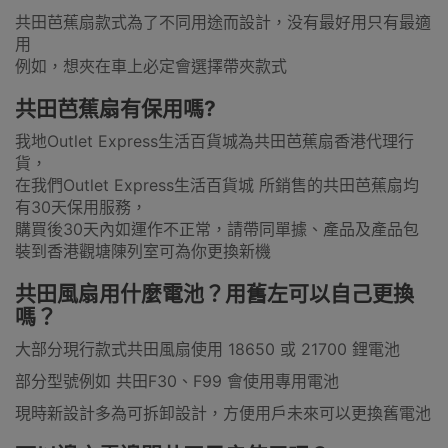
共田芭蕉扇款式為了不同用途而設計，没有最好用只有最適
用
例如，想夾在車上必定會選擇帶夾款式
共田芭蕉扇有保用嗎?
我地Outlet Express生活百貨城為共田芭蕉扇香港代理行
貨，
在我們Outlet Express生活百貨城 所銷售的共田芭蕉扇均
有30天保用服務，
購買後30天內如運作不正常，請帶同單據、產品及產品包
裝到香港觀塘陳列室可為你更換新機
共田風扇用什麼電池？用舊左可以自己更換
嗎？
大部分現行款式共田風扇使用 18650 或 21700 鋰電池
部分型號例如 共田F30、F99 會使用專用電池
現時新設計多為可拆卸設計，方便用戶未來可以更換舊電池