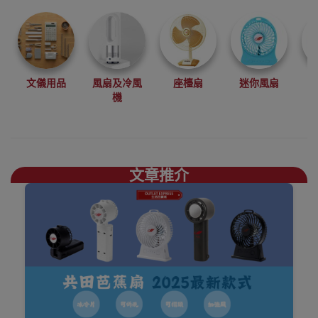
扇香港銷售點
文儀用品
風扇及冷風
座檯扇
迷你風扇
機
文章推介