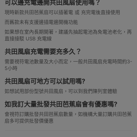
可以邊充電邊開共田風扇使用嗎？
現時新款共田芭蕉扇可以插著電 或 充完電後直接使用
而舊款未有支援邊插電邊開機功能
如果想在室內長期開著，建議先抽起電池為免電池老化，再
直接接駁 USB 充電線
共田風扇充電需要充多久？
需要視符電池數量及大小而定，一般共田風扇充電時間約3-
5小時
共田風扇可地方可以試用嗎?
如想試用部份型號共田風扇，可以到我們陳列室體驗
如我訂大量批發共田芭蕉扇會有優惠嗎?
會視符訂購批發共田芭蕉扇數量，如機構大量訂購共田芭蕉
扇多可提供批發價優惠