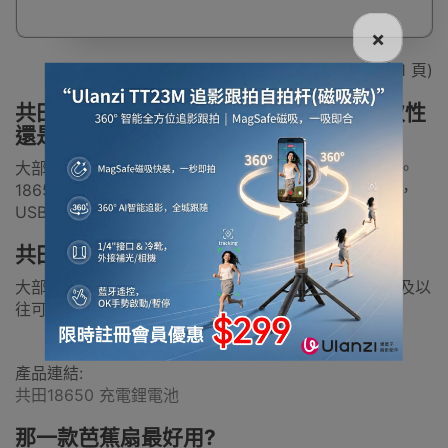
×
顯示 1 - 2 / 2 (共 1 頁)
共田芭蕉扇使用的是什麼電池?電池是一次性
還是充電式?
大部分共田芭蕉扇都是使用共田自家生產18650鋰電池。
18650鋰電池是一種可重用的充電式電池，電量用光後，
USB充電線插到風扇機身直接可為電池充電。
共田芭蕉扇能自行更換電池嗎?
大部份新款型號能更換電池，如電池使用多次後效果不及以
往可以自行更換電池。
產品連結:
共田18650 充電鋰電池
那一款芭蕉扇最好用?