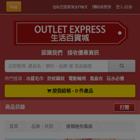
Eng
為您服務第
3776
天
結帳教學
登入/註冊
認識我們
接收優惠資訊
熱門搜尋 :
冰感毛巾
防蚊驅蚊
電動輪椅
風扇衣
玩水必備
按我結帳 - 0 件產品
商品目錄
打開
首頁
品牌 - 共田
掛頸迷你風扇