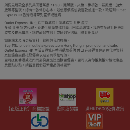
銷售最新款全系列共田芭蕉扇，F30、颶風版、夾枱、手柄款、暴風版、加大
版等等型號，總有一款係你心水，最優惠價格想要邊款就邊一款，歡迎到Outlet
Express HK香港觀塘陳列室參觀選購
Outlet Express HK 生活百貨城網上商城購買 共田 產品
多款 共田 官方代理、香港供應商或進口商共田產品選擇，我們有多款共田最新
款式及推薦優惠，讓你輕鬆在網上或陳列室選購目標共田產品
如網站未及時更新資料，歡迎與我們聯絡。
Buy 共田 price in outletexpress .com Hong Kong.In promotion and sale.
Outlet Express HK 生活百貨城在香港觀塘提供 共田 在那裡買邊到買代理資料
及價錢實惠借批發優惠以及公司學校報價，
更可送到香港或澳門而部份產品比團購更優惠，更可以為你推薦推介相似產品
及優點缺點，請留意我們最新產品價格更新
【正版正貨】商標認證
優網店認證
滿HKD600免費送貨