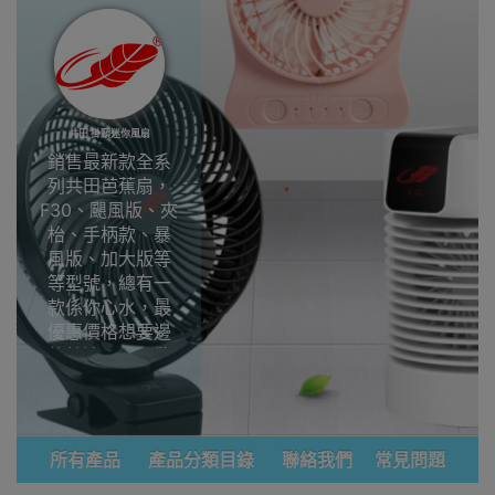
共田 掛頸迷你風扇
銷售最新款全系
列共田芭蕉扇，
F30、颶風版、夾
枱、手柄款、暴
風版、加大版等
等型號，總有一
款係你心水，最
優惠價格想要邊
款就邊一款，歡
迎到Outlet
Express HK香港
觀塘陳列室參觀
選購
所有產品
產品分類目錄
聯絡我們
常見問題
共田掛頸迷你風