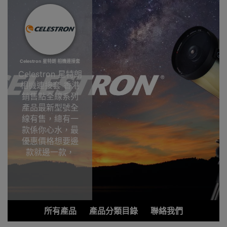
Celestron 星特朗 相機連接套
Celestron 星特朗
相機連接套 香港
銷售點全線系列
產品最新型號全
線有售，總有一
款係你心水，最
優惠價格想要邊
款就邊一款，
Outlet Express
HK香港觀塘陳列
室選購!Celestron
星特朗相機連接
套香港銷售點
所有產品
產品分類目錄
聯絡我們