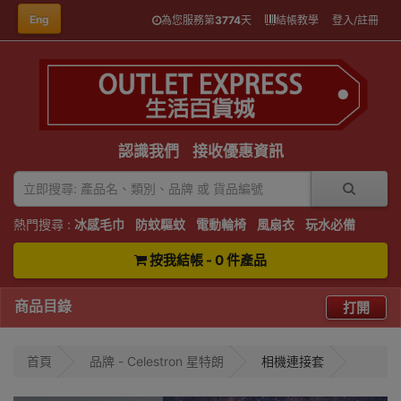
Eng
為您服務第
3774
天
結帳教學
登入/註冊
認識我們
接收優惠資訊
熱門搜尋 :
冰感毛巾
防蚊驅蚊
電動輪椅
風扇衣
玩水必備
按我結帳 - 0 件產品
商品目錄
打開
首頁
品牌 - Celestron 星特朗
相機連接套