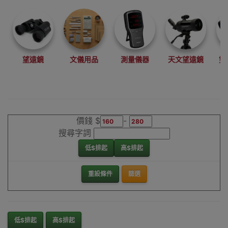
望遠鏡
文儀用品
測量儀器
天文望遠鏡
雙
價錢 $
-
搜尋字詞
低$排起
高$排起
重設條件
篩選
低$排起
高$排起