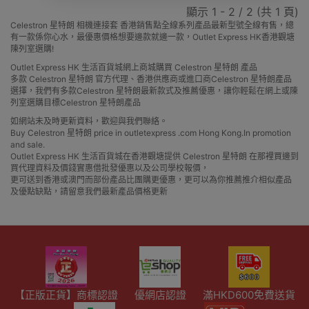
顯示 1 - 2 / 2 (共 1 頁)
Celestron 星特朗 相機連接套 香港銷售點全線系列產品最新型號全線有售，總
有一款係你心水，最優惠價格想要邊款就邊一款，Outlet Express HK香港觀塘
陳列室選購!
Outlet Express HK 生活百貨城網上商城購買 Celestron 星特朗 產品
多款 Celestron 星特朗 官方代理、香港供應商或進口商Celestron 星特朗產品
選擇，我們有多款Celestron 星特朗最新款式及推薦優惠，讓你輕鬆在網上或陳
列室選購目標Celestron 星特朗產品
如網站未及時更新資料，歡迎與我們聯絡。
Buy Celestron 星特朗 price in outletexpress .com Hong Kong.In promotion
and sale.
Outlet Express HK 生活百貨城在香港觀塘提供 Celestron 星特朗 在那裡買邊到
買代理資料及價錢實惠借批發優惠以及公司學校報價，
更可送到香港或澳門而部份產品比團購更優惠，更可以為你推薦推介相似產品
及優點缺點，請留意我們最新產品價格更新
【正版正貨】商標認證
優網店認證
滿HKD600免費送貨