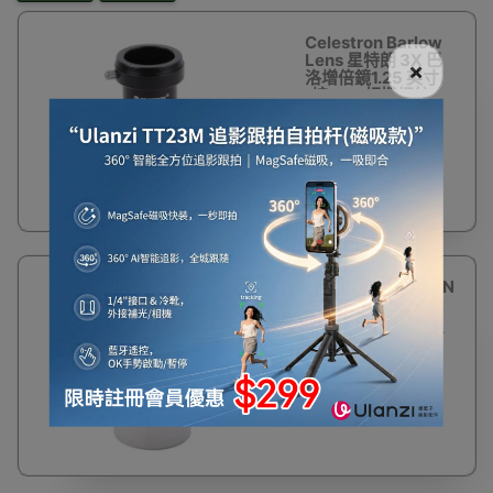
Celestron Barlow
Lens 星特朗 3X 巴
×
洛增倍鏡1.25 英寸
(接M42相機螺紋)
天文望遠鏡配件
$280
23%
星特朗CELESTRON
OFF
相機轉接筒 T-
Adaptor (M42螺
紋/1.25英寸) | 延長
焦距套筒
$154
$200