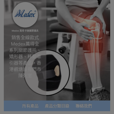
Medex 萬得 手腕關節護具
銷售全線款式
Medex萬得全
系列關節護托、
矯形器、移動牽
引器等產品，香
港觀塘設有門市
陳列室
Medex
萬得
於
1999年在香港
成立，由資深骨
所有產品
產品分類目錄
聯絡我們
科醫生研發。透
過制動止痛(固