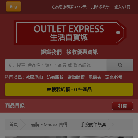
Eng
為您服務第
3772
天
結帳教學
登入/註冊
認識我們
接收優惠資訊
熱門搜尋 :
冰感毛巾
防蚊驅蚊
電動輪椅
風扇衣
玩水必備
按我結帳 - 0 件產品
商品目錄
打開
首頁
品牌 - Medex 萬得
手腕關節護具