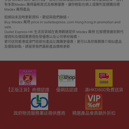
有多款Medex 萬得最新款式及推薦優惠，讓你輕鬆在網上或陳列室選購目標
Medex 萬得產品
如網站未及時更新資料，歡迎與我們聯絡。
Buy Medex 萬得 price in outletexpress .com Hong Kong.In promotion and
sale.
Outlet Express HK 生活百貨城在香港觀塘提供 Medex 萬得 在那裡買邊到買代
理資料及價錢實惠借批發優惠以及公司學校報價，
更可送到香港或澳門而部份產品比團購更優惠，更可以為你推薦推介相似產品
及優點缺點，請留意我們最新產品價格更新
【正版正貨】商標認證
優網店認證
滿HKD600免費送貨
政府物流服務署註冊供應商
精選產品會員額外折扣