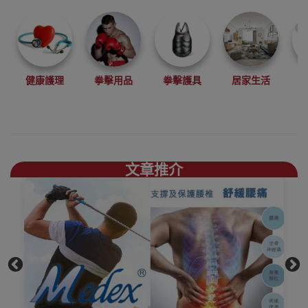
定患處，防止因
擺動患處而誘發
痛楚; 牽引拉開
受壓神經，緩解
健康護理
拳擊用品
拳擊護具
居家生活
疼痛和改變力
線，撬開受壓關
節面，消除疼痛
及改善關節的活
動度。
文章推介
我們為香港
Medex代理經
銷商，部份產品
更設有樣板供試
用
歡迎到我們香港
陳列室專櫃直接
參觀選購