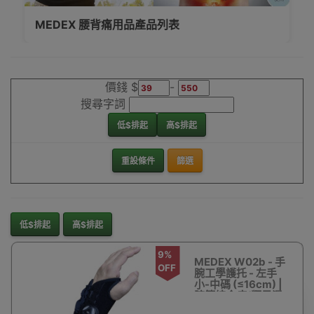
Medex 萬得手腕
MEDEX 手痛用品產品列表
關節護具香港銷
售點
價錢 $
-
搜尋字詞
低$排起
高$排起
重設條件
篩選
低$排起
高$排起
9%
MEDEX W02b - 手
OFF
腕工學護托 - 左手
小-中碼 (≤16cm) |
腕管綜合症/類風濕
關節炎/水囊/腕關節