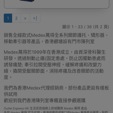
1
2
>
>|
顯示 1 - 33 / 36 (共 2 頁)
銷售全線款式Medex萬得全系列關節護托、矯形器、
移動牽引器等產品，香港觀塘設有門市陳列室
Medex
萬得
於1999年在香港成立，由資深骨科醫生
研發。透過制動止痛(固定患處，防止因擺動患處而
誘發痛楚; 牽引拉開受壓神經，緩解疼痛和改變力
線，撬開受壓關節面，消除疼痛及改善關節的活動
度。
我們為香港Medex代理經銷商，部份產品更設有樣板
供試用
歡迎到我們香港陳列室專櫃直接參觀選購
Outlet Express HK 生活百貨城網上商城購買 Medex 萬得 產品
多款 Medex 萬得 官方代理、香港供應商或進口商Medex 萬得產品選擇，我們