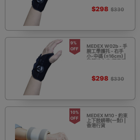
扭傷 | 香港行貨
$298
$330
9%
MEDEX W02b - 手
OFF
腕工學護托 - 右手
小-中碼 (≤16cm) |
腕管綜合症/類風濕
關節炎/水囊/腕關節
扭傷 | 香港行貨
$298
$330
10%
MEDEX M10 - 約束
OFF
上下肢綁帶(一對) |
香港行貨