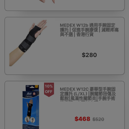
MEDEX W12b 通用手腕固定
護托 | 促進手腕康復 | 減輕疼痛
與不適 | 香港行貨
$280
10%
MEDEX W12C 豪華型手腕固
OFF
定護托 (L/XL) |腕關節扭傷及
鬆脫|風濕性關節炎|手腕手術
後康復 - 大至加大碼
$468
$520