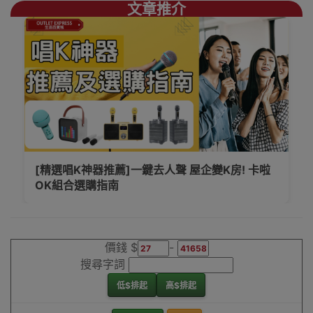
文章推介
[精選唱K神器推薦]一鍵去人聲 屋企變K房! 卡啦
OK組合選購指南
價錢 $
-
搜尋字詞
低$排起
高$排起