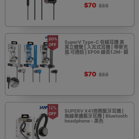
$70
$88
20%
SuperV Type-C 有線耳機 高
OFF
質立體聲 | 入耳式耳機 | 帶麥克
風 可通話 | EP06 線長1.2M- 銀
色
$70
$88
12%
SUPERV X41商務藍牙耳機 |
OFF
無線單邊藍牙耳機 | Bluetooth
headphone - 黑色