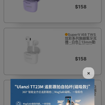
行貨 | 一年保養
$158
SuperV i68 TWS
炫彩系列無線藍牙耳
機 - 白色 | 13mm動
態喇叭 | 智能觸控
+單雙耳靈活切換 |
香港行貨 | 一年保養
$158
×
42%
SUPERV Q01 2023
OFF
最新款掛耳式無線藍
牙耳機 | 無線觸摸控
制 | 支援通話及音
樂- 黑色