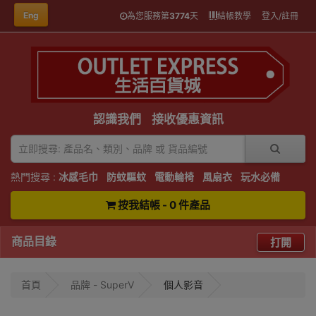
Eng
為您服務第
3774
天
結帳教學
登入/註冊
認識我們
接收優惠資訊
熱門搜尋 :
冰感毛巾
防蚊驅蚊
電動輪椅
風扇衣
玩水必備
按我結帳 - 0 件產品
商品目錄
打開
首頁
品牌 - SuperV
個人影音