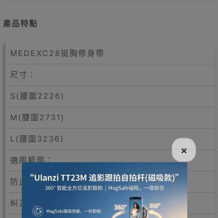
產品特點
MEDEXC28挺胸修身帶
尺寸：
S(腰圍2226)
M(腰圍2731)
L(腰圍3236)
×
適用範圍：
防止駝背
糾正壞姿