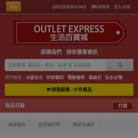
Eng
為您服務第
3774
天
結帳教學
登入/註冊
認識我們
接收優惠資訊
熱門搜尋 :
冰感毛巾
防蚊驅蚊
電動輪椅
風扇衣
玩水必備
按我結帳 - 0 件產品
商品目錄
打開
復康護具
駝背矯形帶
矯姿及護具