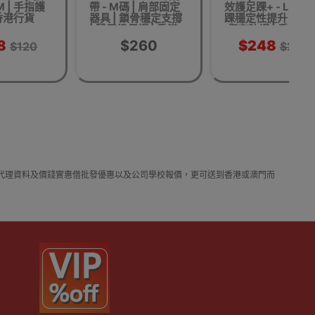
M | 手指護
帶 - M碼 | 肩部固定
效護足踝+ - L碼 | 
 香港行貨
器具 | 鎖骨穩定支撐
踝穩定性提升 | 運
| 醫用級保護 | 香港
傷害防護 | 香港行
行貨 | 70 - 85cm
8
$260
$248
$120
$288
裡買邊到買或邊度買代理資料及價錢實惠借批發優惠以及公司學校報價，更可送到香港或澳門而