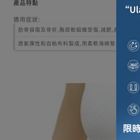
產品特點
適用症狀:
肋骨損傷及骨折,胸部軟組織受傷,減肥,產後及術
透氣彈性和自粘布料製成,用柔軟海綿墊支撐患處,