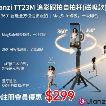
後之收腹作用
固定胸部肋骨,預防擺動(咳嗽或噴嚏)引起之疼痛