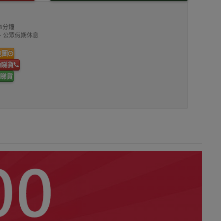
4分鐘
00、公眾假期休息
地圖
約睇貨
睇貨