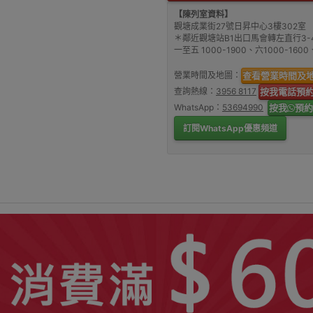
【陳列室資料】
觀塘成業街27號日昇中心3樓302室
＊鄰近觀塘站B1出口馬會轉左直行3-
一至五 1000-1900、六1000-16
營業時間及地圖：
查看營業時間及
查詢熱線：
3956 8117
按我電話預
WhatsApp：
53694990
按我
預約
訂閱WhatsApp優惠頻道