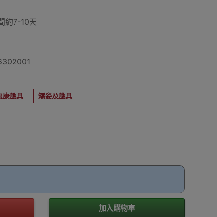
約7-10天
302001
復康護具
矯姿及護具
加入購物車