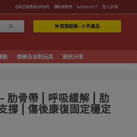
為您服務第
3773
天
結帳教學
3956 8117
登入/註冊
按我結帳 - 0 件產品
運動
娛樂及派對玩具
資訊分享
 - 肋骨帶 | 呼吸緩解 | 肋
部支撐 | 傷後康復固定穩定