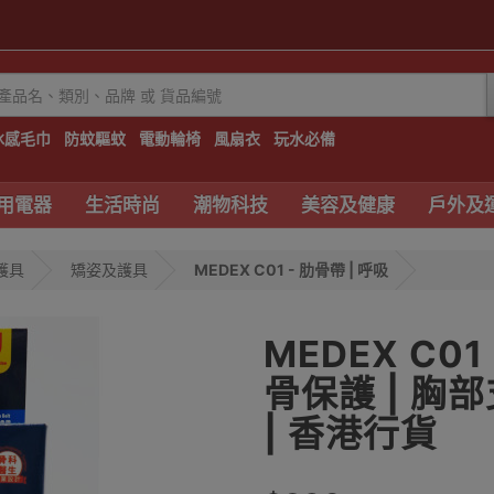
冰感毛巾
防蚊驅蚊
電動輪椅
風扇衣
玩水必備
用電器
生活時尚
潮物科技
美容及健康
戶外及
護具
矯姿及護具
MEDEX C01 - 肋骨帶 | 呼吸
MEDEX C01
骨保護 | 胸
| 香港行貨