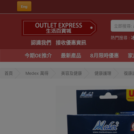
Eng
熱門搜尋 :
認識我們
接收優惠資訊
今期OE推介
最新產品
8月限時優惠
家
首頁
Medex 萬得
美容及健康
健康護理
復康