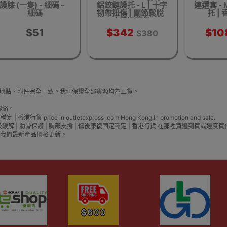
護膝 (一隻) - 細碼 -
鋁鉸鏈護托 - L | 十字
連還套 - 
細碼
韧帶扭傷 | 關節鬆脫
托 |
| 香港行貨
$51
$342
$10
$380
片、生產地點、附件完全一致。我們保證全部貨源均為正貨。
聯絡。
貨 price in outletexpress .com Hong Kong.In promotion and sale.
- 肋骨帶 | 呼吸緩解 | 肋骨保護 | 胸部支撐 | 傷後康復固定穩定 | 香港行貨 在那
我們最新產品價格更新。