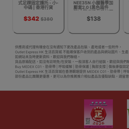
式足踝固定護托 - 小-
NEE35N 小腿醫學加
中碼 | 香港行貨
壓套2.0 (黑色兩件
裝) | 醫療級分段加壓
| 促進血液循環去除
$342
$138
$380
水腫 | 香港行貨
供應商或代理有機會在沒有通知下更改產品包裝、產地或者一些附件，
Outlet Express HK 生活百貨城 不能確保客戶收到的產品與網站圖
如網站未及時更新資料，歡迎與我們聯絡。
貨品原箱配送，如沒有註明免/包安裝，一般須客人自行組裝，歡迎與我們
Buy MEDEX C01 - 肋骨帶 | 呼吸緩解 | 肋骨保護 | 胸部支撐 | 傷後康復固定穩定 | 香港行
Outlet Express HK 生活百貨城在香港觀塘提供 MEDEX C01 
部份產品比團購更優惠，更可以為你推薦推介相似產品及優點缺點，請留意