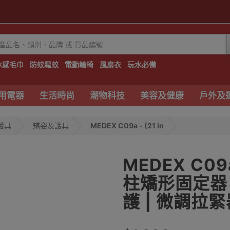
冰感毛巾
防蚊驅蚊
電動輪椅
風扇衣
玩水必備
用電器
生活時尚
潮物科技
美容及健康
戶外及
護具
矯姿及護具
MEDEX C09a - (21 in
MEDEX C09
柱矯形固定器 -
護 | 微調拉緊