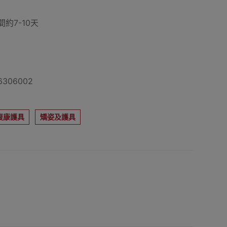
約7-10天
306002
復康護具
矯姿及護具