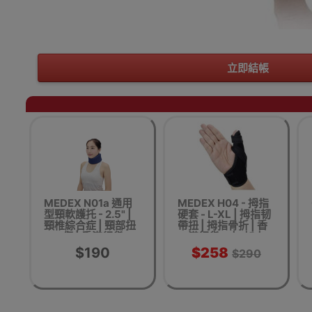
立即結帳
MEDEX N01a 通用
MEDEX H04 - 拇指
型頸軟護托 - 2.5" |
硬套 - L-XL | 拇指韧
頸椎綜合症 | 頸部扭
帶扭 | 拇指骨折 | 香
傷 | 香港行貨
港行貨 - 大-加大
$190
$258
$290