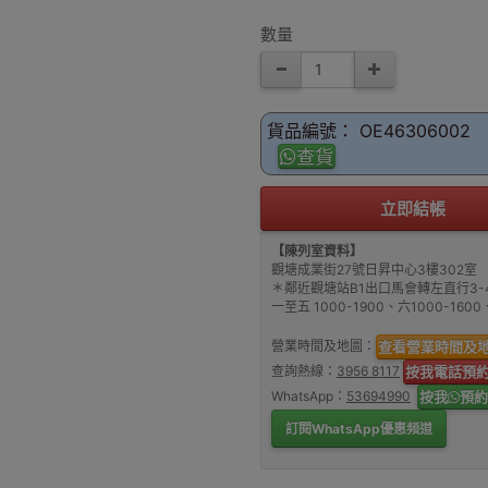
數量
貨品編號： OE46306002
查貨
立即結帳
【陳列室資料】
觀塘成業街27號日昇中心3樓302室
＊鄰近觀塘站B1出口馬會轉左直行3-
一至五 1000-1900、六1000-16
營業時間及地圖：
查看營業時間及
查詢熱線：
3956 8117
按我電話預
WhatsApp：
53694990
按我
預約
訂閱WhatsApp優惠頻道