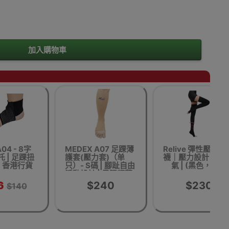
加入購物車
04 - 8字
MEDEX A07 足踝薄
Relive 彈性壓力大
 | 足踝扭
護套(壓力套)（单
襪｜壓力設計 舒適
| 香港行貨
只）- S碼 | 腳趾自由
氣 | (黑色，S碼)
活動設計 | 足踝輕薄
保護 | 減少足部水腫
6
$240
$230
$140
| 提供輕微壓力支撐 |
香港行貨