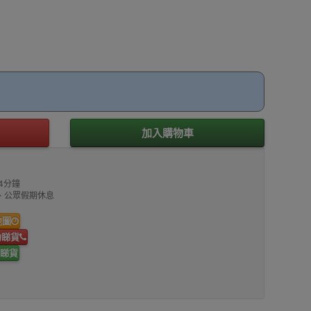
加入購物車
4分鐘
00、公眾假期休息
地圖
約睇貨
睇貨