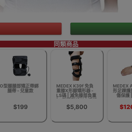
同類商品
O型腿腿部矯正帶綁
MEDEX K39f 免負
MEDEX A
腿帶 - 兒童款
重膝X形腳矯形器 -
形足踝護托
LS碼 | 減免膝部負重
傷保護 
| X形矯形設計 | 緩解
膝關節壓力 | 香港行
$199
$5,800
$12
貨