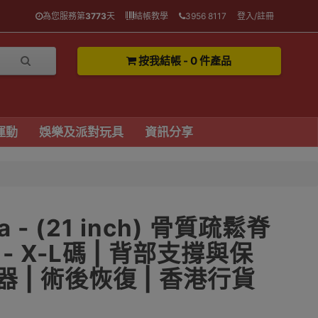
為您服務第
3773
天
結帳教學
3956 8117
登入/註冊
按我結帳 - 0 件產品
運動
娛樂及派對玩具
資訊分享
a - (21 inch) 骨質疏鬆脊
 X-L碼 | 背部支撐與保
器 | 術後恢復 | 香港行貨