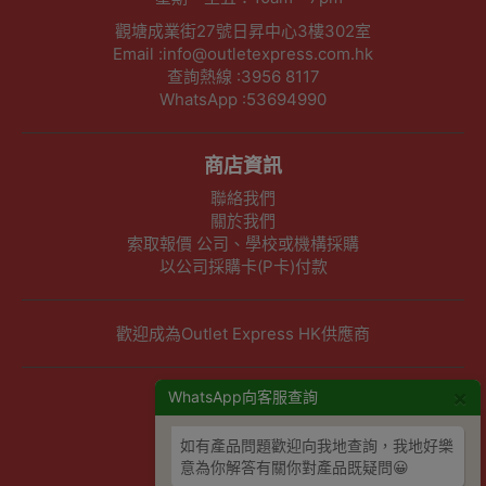
觀塘成業街27號日昇中心3樓302室
Email :info@outletexpress.com.hk
查詢熱線 :3956 8117
WhatsApp :53694990
商店資訊
聯絡我們
關於我們
索取報價 公司、學校或機構採購
以公司採購卡(P卡)付款
歡迎成為Outlet Express HK供應商
×
其他資訊
WhatsApp向客服查詢
下單須知
如有產品問題歡迎向我地查詢，我地好樂
隱私權及條款聲明
意為你解答有關你對產品既疑問😀
保養條款及更換政策