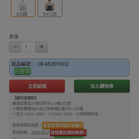
XS碼
XXS碼
數量
貨品編號： OE46307002
查貨
立即結帳
加入購物車
【陳列室資料】
觀塘成業街27號日昇中心3樓302室
＊鄰近觀塘站B1出口馬會轉左直行3-4分鐘
一至五 1000-1900、六1000-1600、公眾假期休息
營業時間及地圖：
查看營業時間及地圖
查詢熱線：
3956 8117
按我電話預約睇貨