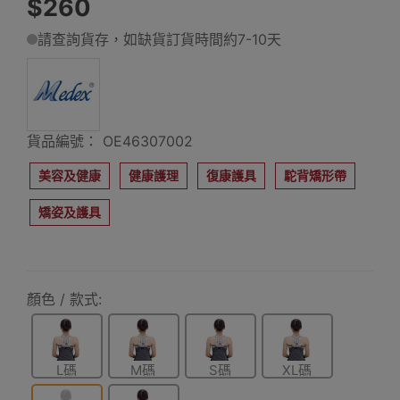
$260
請查詢貨存，如缺貨訂貨時間約7-10天
貨品編號： OE46307002
美容及健康
健康護理
復康護具
駝背矯形帶
矯姿及護具
顏色 / 款式:
L碼
M碼
S碼
XL碼