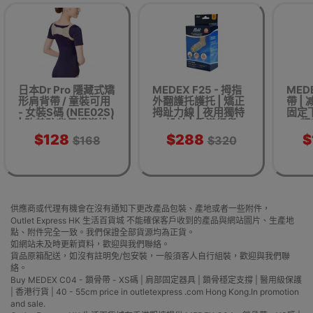
日本Dr Pro 隱藏式矯
MEDEX F25 - 拇指
MEDE
形肩背帶 / 童裝可用
外翻護托護托 | 矯正
帶 |
- 女裝S碼 (NEE02S)
拇趾力線 | 夜用獨特
固定下
| 改善駝背保護脊椎 |
設計 | 香港行貨
頻
香港行貨
$128
$288
$
$168
$320
供應商或代理有機會在沒有通知下更改產品包裝、產地或者一些附件，
Outlet Express HK 生活百貨城 不能確保客戶收到的產品與網站圖片、生產地
點、附件完全一致。我們保證全部貨源均為正貨。
如網站未及時更新資料，歡迎與我們聯絡。
貨品原箱配送，如沒有註明免/包安裝，一般須客人自行組裝，歡迎與我們聯
絡。
Buy MEDEX C04 - 鎖骨帶 - XS碼 | 肩部固定器具 | 鎖骨穩定支撐 | 醫用級保護
| 香港行貨 | 40 - 55cm price in outletexpress .com Hong Kong.In promotion
and sale.