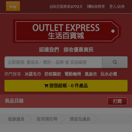
Eng
為您服務第
3772
天
結帳教學
登入/註冊
認識我們
接收優惠資訊
熱門搜尋 :
冰感毛巾
防蚊驅蚊
電動輪椅
風扇衣
玩水必備
按我結帳 - 0 件產品
商品目錄
打開
復康護具
駝背矯形帶
矯姿及護具