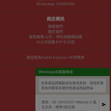
WhatsApp :53694990
商店資訊
聯絡我們
關於我們
索取報價 公司、學校或機構採購
以公司採購卡(P卡)付款
歡迎成為Outlet Express HK供應商
×
其他資訊
WhatsApp向客服查詢
下單須知
如有產品問題歡迎向我地查詢，我地好樂
隱私權及條款聲明
意為你解答有關你對產品既疑問😀
保養條款及更換政策
除舊服務條款及細則
條款及細則
網站地圖