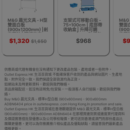
M&G 晨光文具 - H型
支架式可移動白板 -
M&G
雙面白板
75*100cm | 底部帶
雙面
(900x1200mm) |剎
收納盒 | 升降可調
(900
車膠輪 | 可調高度 -
40cm | ABS防護包
車膠輪
900x1200mm|ADB-
角 | 帶煞車萬向滑輪
900
$1,320
$968
$
$1,650
98343【代理直送】
供應商或代理有機會在沒有通知下更改產品包裝、產地或者一些附件，
Outlet Express HK 生活百貨城 不能確保客戶收到的產品與網站圖片、生產地
點、附件完全一致。我們保證全部貨源均為正貨。
如網站未及時更新資料，歡迎與我們聯絡。
貨品原箱配送，如沒有註明免/包安裝，一般須客人自行組裝，歡迎與我們聯
絡。
Buy M&G 晨光文具 - 標準H型白板 (900x600mm) - 900x600mm
ADBN6404 price in outletexpress .com Hong Kong.In promotion and sale.
Outlet Express HK 生活百貨城在香港觀塘提供 M&G 晨光文具 - 標準H型白板
(900x600mm) - 900x600mm ADBN6404 在那裡買邊到買或邊度買代理資料
及價錢實惠借批發優惠以及公司學校報價，更可送到香港或澳門而部份產品比
團購更優惠，更可以為你推薦推介相似產品及優點缺點，請留意我們最新產品
價格更新。