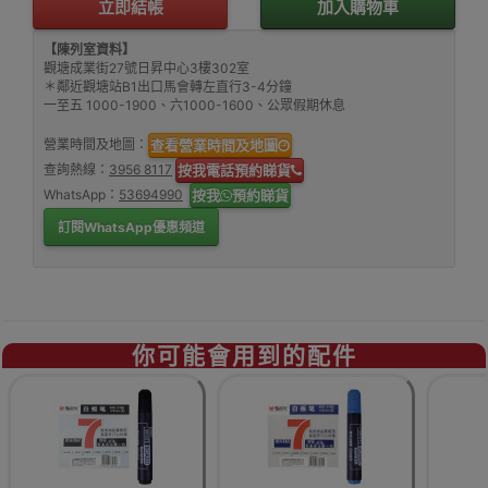
立即結帳
加入購物車
【陳列室資料】
觀塘成業街27號日昇中心3樓302室
＊鄰近觀塘站B1出口馬會轉左直行3-4分鐘
一至五 1000-1900、六1000-1600、公眾假期休息
營業時間及地圖：
查看營業時間及地圖
查詢熱線：
3956 8117
按我電話預約睇貨
WhatsApp：
53694990
按我
預約睇貨
訂閱WhatsApp優惠頻道
你可能會用到的配件