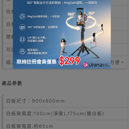
白板角度360°可調(上下反轉)
白板的安裝高度可調較
帶輪子可以輕鬆移動
可固定，帶兩個可鎖定及剎車的膠腳輪
磁力白板，可配件磁石使用，開會教學更靈活方便。
產品參數
白板尺寸：900x600mm
白板架高度:130cm(淨架),175cm(連白板)
白板架寬度:約65cm