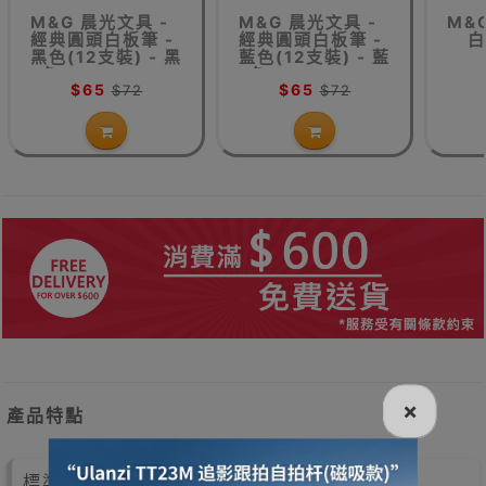
M&G 晨光文具 -
M&G 晨光文具 -
M&
經典圓頭白板筆 -
經典圓頭白板筆 -
白
黑色(12支裝) - 黑
藍色(12支裝) - 藍
色 (MG-2160)
色 (MG-2160)
$65
$65
$72
$72
×
產品特點
標準H型單面白板