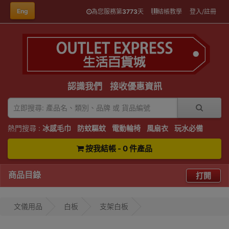
Eng
為您服務第
3773
天
結帳教學
登入/註冊
認識我們
接收優惠資訊
熱門搜尋 :
冰感毛巾
防蚊驅蚊
電動輪椅
風扇衣
玩水必備
按我結帳 - 0 件產品
商品目錄
打開
文儀用品
白板
支架白板