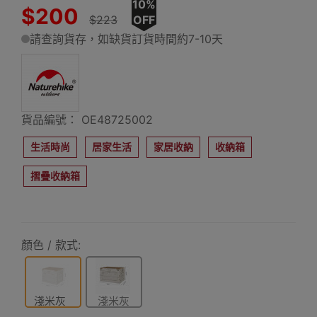
10%
$200
$223
OFF
請查詢貨存，如缺貨訂貨時間約7-10天
貨品編號： OE48725002
生活時尚
居家生活
家居收納
收納箱
摺疊收納箱
顏色 / 款式:
淺米灰
淺米灰
23L
52L