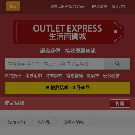
Eng
為您服務第
3773
天
結帳教學
登入/註冊
認識我們
接收優惠資訊
熱門搜尋 :
冰感毛巾
防蚊驅蚊
電動輪椅
風扇衣
玩水必備
按我結帳 - 0 件產品
商品目錄
打開
家居收納
收納箱
摺疊收納箱