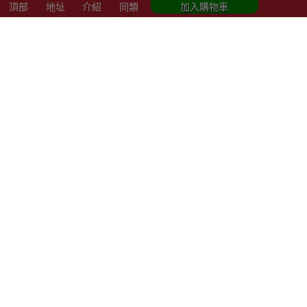
頂部
地址
介紹
同類
加入購物車
立即結帳
加入購物車
同類商品
Naturehike 凌越S
PELLIOT 20L PP折
折疊P
露營收納箱
疊收納箱 - 白色 | 兩
淺土
(CNH22SN019) - 雙
側開門取物
子) 
層-25L+5L | 頂蓋儲
物 | 箱體可摺叠 | 單
$170
$138
$200
$200
手取物