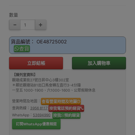
數量
貨品編號： OE48725002
查貨
立即結帳
加入購物車
【陳列室資料】
觀塘成業街27號日昇中心3樓302室
＊鄰近觀塘站B1出口馬會轉左直行3-4分鐘
一至五 1000-1900、六1000-1600、公眾假期休息
營業時間及地圖：
查看營業時間及地圖
查詢熱線：
3956 8117
按我電話預約睇貨
WhatsApp：
53694990
按我
預約睇貨
訂閱WhatsApp優惠頻道