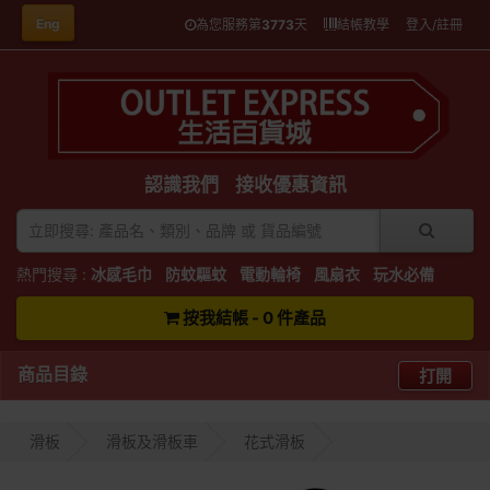
Eng
為您服務第
3773
天
結帳教學
登入/註冊
認識我們
接收優惠資訊
熱門搜尋 :
冰感毛巾
防蚊驅蚊
電動輪椅
風扇衣
玩水必備
按我結帳 - 0 件產品
商品目錄
打開
滑板
滑板及滑板車
花式滑板