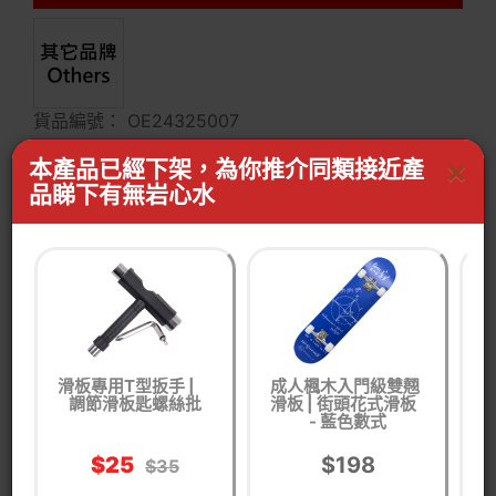
貨品編號： OE24325007
×
戶外及運動
滑板
滑板及滑板車
花式滑板
本產品已經下架，為你推介同類接近產
品睇下有無岩心水
顏色 / 款式:
英倫風
藍粉色
KC黑白色
星雲
滑板專用T型扳手 |
成人楓木入門級雙翹
調節滑板匙螺絲批
滑板 | 街頭花式滑板
滑
- 藍色數式
曲線
白色
粉白色城
藍色數式
$25
$198
$35
市