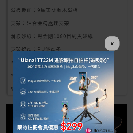
滑板板面：9層東北楓木滑板
支架：鋁合金精處理支架
滑板砂紙：黑金剛1080目純黑砂紙
×
支架避震：PU減震墊
輪子材質：PU耐磨輪（90A軟輪）
輪子尺寸：53cm*31cm
板承重：200公斤