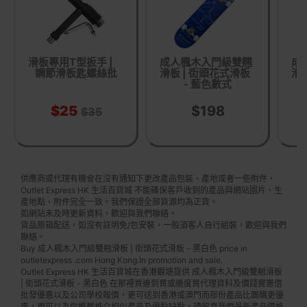
滑板專用T型扳手 |
成人楓木入門級雙翹
成
調節滑板匙螺絲批
滑板 | 街頭花式滑板
滑
- 藍色數式
$25
$198
$35
供應商或代理有機會在沒有通知下更改產品包裝、產地或者一些附件，
Outlet Express HK 生活百貨城 不能確保客戶收到的產品與網站圖片、生
產地點、附件完全一致。我們保證全部貨源均為正貨。
如網站未及時更新資料，歡迎與我們聯絡。
貨品原箱配送，如沒有註明免/包安裝，一般須客人自行組裝，歡迎與我們
聯絡。
Buy 成人楓木入門級雙翹滑板 | 街頭花式滑板 - 黑白色 price in
outletexpress .com Hong Kong.In promotion and sale.
Outlet Express HK 生活百貨城在香港觀塘提供 成人楓木入門級雙翹滑板
| 街頭花式滑板 - 黑白色 在那裡買邊到買或邊度買代理資料及價錢實惠借
批發優惠以及公司學校報價，更可送到香港或澳門而部份產品比團購更優
惠，更可以為你推薦推介相似產品及優點缺點，請留意我們最新產品價格