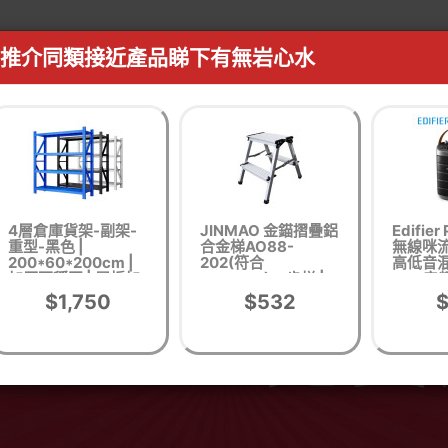
推介同類接近產品睇下有無岩心水
4層倉庫貨架-副架-
JINMAO 金錨摺疊鋁
Edifie
重型-黑色 |
合金梯AO88-
無線咪流
200*60*200cm |
202(符合
高低音混
加厚更穩固 | 層板加
EN14183)-2步梯 |
DSP音頻
强筋
高強度踏板 | 防滑梯
$1,750
$532
腳