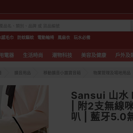
冰感毛巾
防蚊驅蚊
電動輪椅
風扇衣
玩水必備
用電器
生活時尚
潮物科技
美容及健康
戶外及
音
擴音用品
移動擴音小露寶音箱
物業管理及場地用品
Sansui 山
| 附2支無線咪
叭 | 藍牙5.