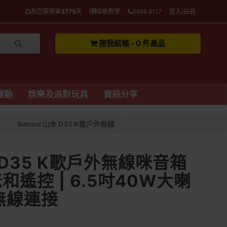
為您服務第
3775
天
結帳教學
3956 8117
登入/註冊
按我結帳 - 0 件產品
運動
娛樂及派對玩具
資訊分享
Sansui 山水 D35 K歌戶外無線
水 D35 K歌戶外無線咪音箱
和遙控 | 6.5吋40W大喇
0無線連接