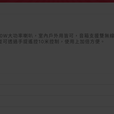
6.5吋40W大功率喇叭，室內戶外用皆可，音箱支援
並可透過手提遙控10米控制，使用上加倍方便。