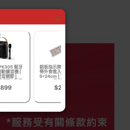
×
r PK305 藍牙
鋁板指示牌-請勿携
Tec AK901 (S3)
動擴音機 |
帶外食進入食用 |
全鞋 -EU43碼 | 
音調節 |
9*24cm | 繁體中文
業 | 物流業 | 礦業 
處理 | 香港
及英文
香港行貨
行貨
$899
$25
$430