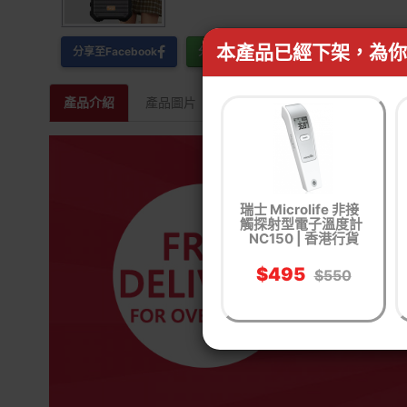
本產品已經下架，為你
分享至Facebook
分享至WhatsApp
產品介紹
產品圖片
相關產品
瑞士 Microlife 非接
觸探射型電子溫度計
NC150 | 香港行貨
$495
$550