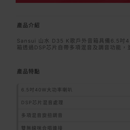
產品介紹
Sansui 山水 D35 K歌戶外音箱具備
箱透過DSP芯片自帶多項混音及調音功能，
產品特點
6.5吋40W大功率喇叭
DSP芯片混音處理
多項混音旋扭調音
雙無線咪合唱連接