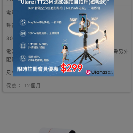
電量顯示
聲音開啟/關閉功能
30秒無操作自動關機
電源： AAA電芯 x 2 （此產品不包含電池，需另外
配置）
尺寸長 x 闊 x 高： 175 x 31 x 72mm
保養： 12個月