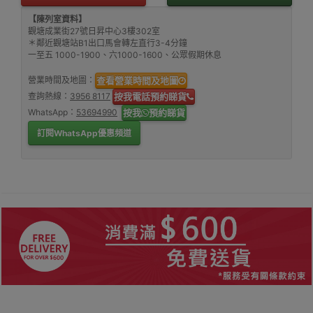
【陳列室資料】
觀塘成業街27號日昇中心3樓302室
＊鄰近觀塘站B1出口馬會轉左直行3-4分鐘
一至五 1000-1900、六1000-1600、公眾假期休息
營業時間及地圖：
查看營業時間及地圖
查詢熱線：
3956 8117
按我電話預約睇貨
WhatsApp：
53694990
按我
預約睇貨
訂閱WhatsApp優惠頻道