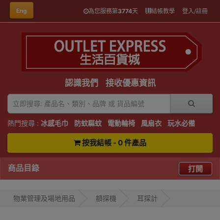
Eng
為您服務第
3774
天
結帳教學
登入/註冊
認識我們
接收優惠資訊
熱門搜尋 :
冰感毛巾
防蚊驅蚊
電動輪椅
風扇衣
玩水必備
按我結帳 - 0 件產品
商品目錄
打開
物業管理及場地用品
額探機
耳探計