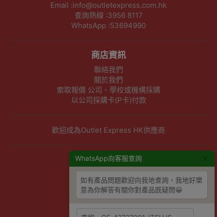
Email :info@outletexpress.com.hk
查詢熱線 :3956 8117
WhatsApp :53694990
商店資訊
聯絡我們
關於我們
索取報價 公司、學校或機構採購
以公司採購卡(P卡)付款
歡迎成為Outlet Express HK供應商
×
其他資訊
WhatsApp向客服查詢
下單須知
如有產品問題歡迎向我地查詢，我地好樂
隱私權及條款聲明
意為你解答有關你對產品既疑問😀
保養條款及更換政策
除舊服務條款及細則
條款及細則