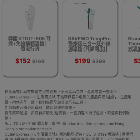
韓國 KTG IT-905 耳
SAVEWO TempPro
Brau
探+免接觸額溫槍 |
醫療級三合一紅外線
The
香港行貨
測溫槍 (耳額兩用)|
式溫度
醫療級三合一測溫|1
測 |
秒快速量度| 智能發
$152
$199
$
$168
$399
燒提示燈|32 組記憶
功能|香港行貨
供應商或代理有機會在沒有通知下更改產品包裝、產地或者一些附件，
Outlet Express HK 生活百貨城 不能確保客戶收到的產品與網站圖片、生產地
點、附件完全一致。我們保證全部貨源均為正貨。
如網站未及時更新資料，歡迎與我們聯絡。
貨品原箱配送，如沒有註明免/包安裝，一般須客人自行組裝，歡迎與我們聯
絡。
Buy ITSU IS-0199 體溫槍 | 香港行貨 price in outletexpress .com Hong
Kong.In promotion and sale.
Outlet Express HK 生活百貨城在香港觀塘提供 ITSU IS-0199 體溫槍 | 香港行
貨 在那裡買邊到買或邊度買代理資料及價錢實惠借批發優惠以及公司學校報