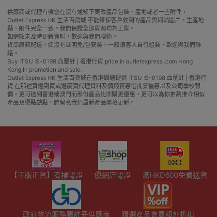
供應商或代理有機會在沒有通知下更改產品包裝、產地或者一些附件，
Outlet Express HK 生活百貨城 不能確保客戶收到的產品與網站圖片、生產地
點、附件完全一致。我們保證全部貨源均為正貨。
如網站未及時更新資料，歡迎與我們聯絡。
貨品原箱配送，如沒有註明免/包安裝，一般須客人自行組裝，歡迎與我們聯
絡。
Buy ITSU IS-0198 血壓計 | 香港行貨 price in outletexpress .com Hong
Kong.In promotion and sale.
Outlet Express HK 生活百貨城在香港觀塘提供 ITSU IS-0198 血壓計 | 香港行
貨 在那裡買邊到買或邊度買代理資料及價錢實惠借批發優惠以及公司學校報
價，更可送到香港或澳門而部份產品比團購更優惠，更可以為你推薦推介相似
產品及優點缺點，請留意我們最新產品價格更新。
【正版正貨】商標認證
優網店認證
滿HKD600免費送貨
政府物流服務署註冊供應商
精選產品會員額外折扣