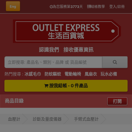
Eng
為您服務第
3773
天
結帳教學
登入/註冊
認識我們
接收優惠資訊
熱門搜尋 :
冰感毛巾
防蚊驅蚊
電動輪椅
風扇衣
玩水必備
按我結帳 - 0 件產品
商品目錄
打開
血壓計
診斷及量度儀器
手臂式血壓計