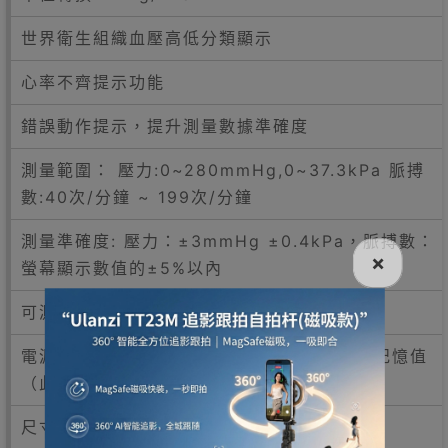
世界衛生組織血壓高低分類顯示
心率不齊提示功能
錯誤動作提示，提升測量數據準確度
測量範圍： 壓力:0~280mmHg,0~37.3kPa 脈搏
數:40次/分鐘 ~ 199次/分鐘
測量準確度: 壓力：±3mmHg ±0.4kPa，脈搏數：
×
螢幕顯示數值的±5%以內
可測量臂圍: 22-32cm
電源： AAA電芯 x 4，更換電池後亦可保存記憶值
（此產品不包含電池，需另外配置）
尺寸長 x 闊 x 高： 約161 x 93 x 47mm