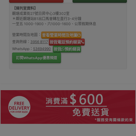
【陳列室資料】
觀塘成業街27號日昇中心3樓302室
＊鄰近觀塘站B1出口馬會轉左直行3-4分鐘
一至五 1000-1900、六1000-1600、公眾假期休息
營業時間及地圖：
查看營業時間及地圖
查詢熱線：
3956 8117
按我電話預約睇貨
WhatsApp：
53694990
按我
預約睇貨
訂閱WhatsApp優惠頻道