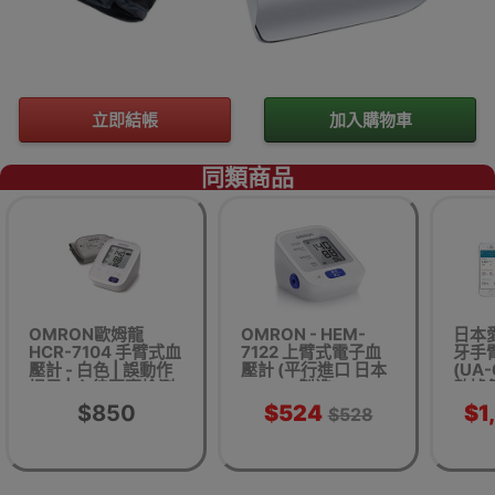
立即結帳
加入購物車
同類商品
OMRON歐姆龍
OMRON - HEM-
日本愛
HCR-7104 手臂式血
7122 上臂式電子血
牙手
壓計 - 白色 | 誤動作
壓計 (平行進口 日本
(UA-
提示 | 心律不齊檢測
製造)
數據傳
| 香港行貨
規則
$850
$524
$1
$528