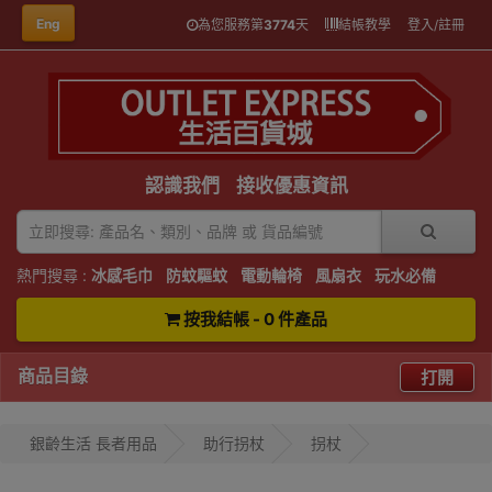
Eng
為您服務第
3774
天
結帳教學
登入/註冊
認識我們
接收優惠資訊
熱門搜尋 :
冰感毛巾
防蚊驅蚊
電動輪椅
風扇衣
玩水必備
按我結帳 - 0 件產品
商品目錄
打開
銀齡生活 長者用品
助行拐杖
拐杖