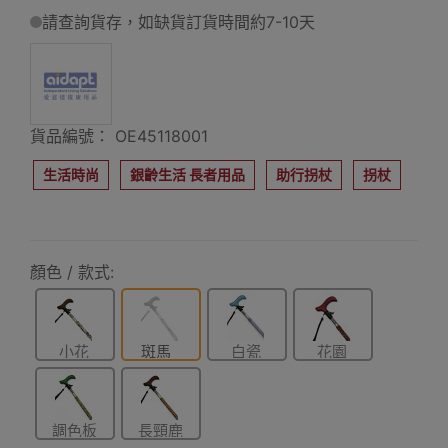
請查詢貨存，如缺貨訂貨時間約7-10天
貨品編號： OE45118001
生活時尚
銀齡生活 長者用品
助行拐杖
拐杖
顏色 / 款式:
小花
斑馬
白瓷
花園
調色板
長頸鹿