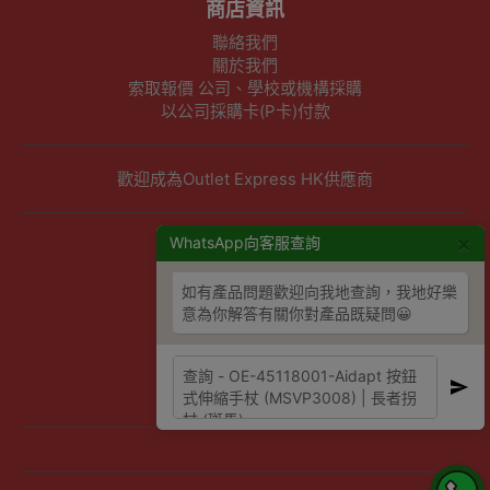
商店資訊
聯絡我們
關於我們
索取報價 公司、學校或機構採購
以公司採購卡(P卡)付款
歡迎成為Outlet Express HK供應商
×
其他資訊
WhatsApp向客服查詢
下單須知
如有產品問題歡迎向我地查詢，我地好樂
隱私權及條款聲明
意為你解答有關你對產品既疑問😀
保養條款及更換政策
除舊服務條款及細則
條款及細則
網站地圖