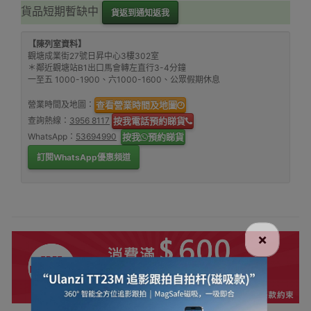
貨品短期暫缺中
貨返到通知返我
【陳列室資料】
觀塘成業街27號日昇中心3樓302室
＊鄰近觀塘站B1出口馬會轉左直行3-4分鐘
一至五 1000-1900、六1000-1600、公眾假期休息
營業時間及地圖：
查看營業時間及地圖
查詢熱線：
3956 8117
按我電話預約睇貨
WhatsApp：
53694990
按我
預約睇貨
訂閱WhatsApp優惠頻道
×