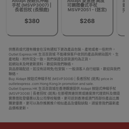
Aidapt 按鈕式伸縮
Aidapt 愛意達 高度
Sil
手杖 (MSVP3007) |
可調摺疊式手杖
適四
長者拐杖 (長頸鹿)
MSVP2051 - (迷宮)
SI
| 
$380
$268
供應商或代理有機會在沒有通知下更改產品包裝、產地或者一些附件，
Outlet Express HK 生活百貨城 不能確保客戶收到的產品與網站圖片、生
產地點、附件完全一致。我們保證全部貨源均為正貨。
如網站未及時更新資料，歡迎與我們聯絡。
貨品原箱配送，如沒有註明免/包安裝，一般須客人自行組裝，歡迎與我們
聯絡。
Buy Aidapt 按鈕式伸縮手杖 (MSVP3008) | 長者拐杖 (斑馬) price in
outletexpress .com Hong Kong.In promotion and sale.
Outlet Express HK 生活百貨城在香港觀塘提供 Aidapt 按鈕式伸縮手杖
(MSVP3008) | 長者拐杖 (斑馬) 在那裡買邊到買或邊度買代理資料及價錢
實惠借批發優惠以及公司學校報價，更可送到香港或澳門而部份產品比團
購更優惠，更可以為你推薦推介相似產品及優點缺點，請留意我們最新產
品價格更新。