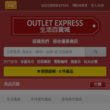
Eng
為您服務第
3773
天
結帳教學
登入/註冊
認識我們
接收優惠資訊
熱門搜尋 :
冰感毛巾
防蚊驅蚊
電動輪椅
風扇衣
玩水必備
按我結帳 - 0 件產品
商品目錄
打開
生活電器
手持迷你風扇
座枱迷你風扇