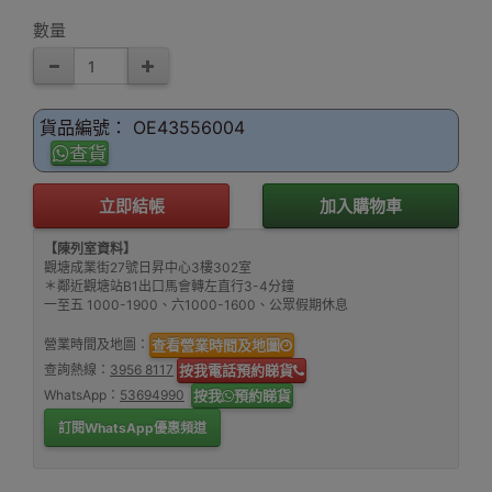
數量
貨品編號： OE43556004
查貨
立即結帳
加入購物車
【陳列室資料】
觀塘成業街27號日昇中心3樓302室
＊鄰近觀塘站B1出口馬會轉左直行3-4分鐘
一至五 1000-1900、六1000-1600、公眾假期休息
營業時間及地圖：
查看營業時間及地圖
查詢熱線：
3956 8117
按我電話預約睇貨
WhatsApp：
53694990
按我
預約睇貨
訂閱WhatsApp優惠頻道