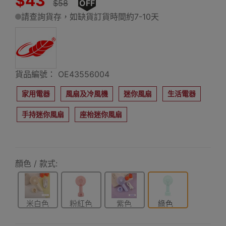
$43
$58
OFF
請查詢貨存，如缺貨訂貨時間約7-10天
貨品編號： OE43556004
家用電器
風扇及冷風機
迷你風扇
生活電器
手持迷你風扇
座枱迷你風扇
顏色 / 款式:
米白色
粉紅色
紫色
綠色