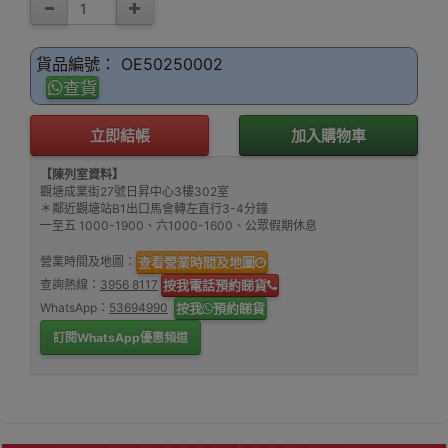
貨品編號： OE50250002
查貨
立即結帳
加入購物車
【陳列室資料】
觀塘成業街27號日昇中心3樓302室
＊鄰近觀塘站B1出口馬會轉左直行3-4分鐘
一至五 1000-1900、六1000-1600、公眾假期休息
營業時間及地圖：
查看營業時間及地圖
查詢熱線：
3956 8117
按我電話預約睇貨
WhatsApp：
53694990
按我
預約睇貨
訂閱WhatsApp優惠頻道