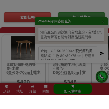
立即結帳
加入購物車
×
WhatsApp向客服查詢
同類商品
如有產品問題歡迎向我地查詢，我地好樂
意為你解答有關你對產品既疑問😀
北歐伊姆斯簡約餐
現代簡約坐地小圓桌
北歐
桌-木紋
- 黑色-
桌-
60*60*70cm | 櫸木
D50*H36.5cm | 實
80*8
桌腿 | 時尚氛圍 | 多
木桌腿平穩支撐 | 防
桌腿 
場景適用
滑底脚設計 | 圍邊阻
$490
$348
擋防掉落
頂部
地址
介紹
同類
加入購物車
供應商或代理有機會在沒有通知下更改產品包裝、產地或者一些附件，