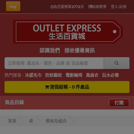
Eng
為您服務第
3773
天
結帳教學
登入/註冊
認識我們
接收優惠資訊
熱門搜尋 :
冰感毛巾
防蚊驅蚊
電動輪椅
風扇衣
玩水必備
按我結帳 - 0 件產品
商品目錄
打開
家具
桌
餐枱及組合