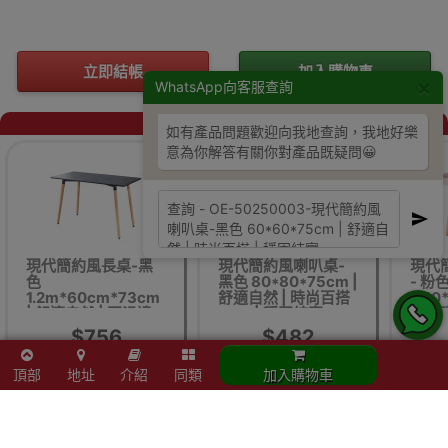
立即結帳
加入購物車
×
WhatsApp向客服查詢
同類商品
如有產品問題歡迎向我地查詢，我地好樂
意為你解答有關你對產品既疑問😀
現代簡約風長桌-黑
現代簡約風喇叭桌-
現代
色
黑色 80*80*75cm |
- 粉色
1.2m*60cm*73cm
舒適自然 | 時尚百搭
D50*
| 舒適自然 | 圓滑邊
| 穩固結實
木桌腿
角 | 穩固結實
滑底脚
$756
$482
頂部
地址
介紹
同類
加入購物車
供應商或代理有機會在沒有通知下更改產品包裝、產地或者一些附件，