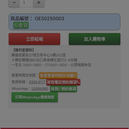
貨品編號： OE50250003
查貨
立即結帳
加入購物車
【陳列室資料】
觀塘成業街27號日昇中心3樓302室
＊鄰近觀塘站B1出口馬會轉左直行3-4分鐘
一至五 1000-1900、六1000-1600、公眾假期休息
營業時間及地圖：
查看營業時間及地圖
查詢熱線：
3956 8117
按我電話預約睇貨
WhatsApp：
53694990
按我
預約睇貨
訂閱WhatsApp優惠頻道