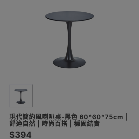
現代簡約風喇叭桌-黑色 60*60*75cm |
舒適自然 | 時尚百搭 | 穩固結實
$394