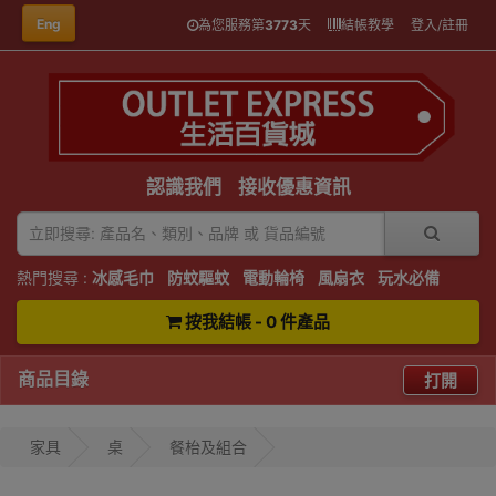
Eng
為您服務第
3773
天
結帳教學
登入/註冊
認識我們
接收優惠資訊
熱門搜尋 :
冰感毛巾
防蚊驅蚊
電動輪椅
風扇衣
玩水必備
按我結帳 - 0 件產品
商品目錄
打開
家具
桌
餐枱及組合