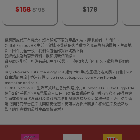
可用
你小圓扇 - 黑色 |
100段風速調校 | 香
$158
$179
$198
港行貨 | 兩年保養
供應商或代理有機會在沒有通知下更改產品包裝、產地或者一些附件，
Outlet Express HK 生活百貨城 不能確保客戶收到的產品與網站圖片、生產地
點、附件完全一致。我們保證全部貨源均為正貨。
如網站未及時更新資料，歡迎與我們聯絡。
貨品原箱配送，如沒有註明免/包安裝，一般須客人自行組裝，歡迎與我們聯
絡。
Buy XPower × LuLu the Piggy F14 迷你2合1手提/座檯充電風扇 - 白色 | 90°
自由調節角度 | 香港行貨 price in outletexpress .com Hong Kong.In
promotion and sale.
Outlet Express HK 生活百貨城在香港觀塘提供 XPower × LuLu the Piggy F14
迷你2合1手提/座檯充電風扇 - 白色 | 90°自由調節角度 | 香港行貨 在那裡買邊
到買或邊度買代理資料及價錢實惠借批發優惠以及公司學校報價，更可送到香
港或澳門而部份產品比團購更優惠，更可以為你推薦推介相似產品及優點缺
點，請留意我們最新產品價格更新。