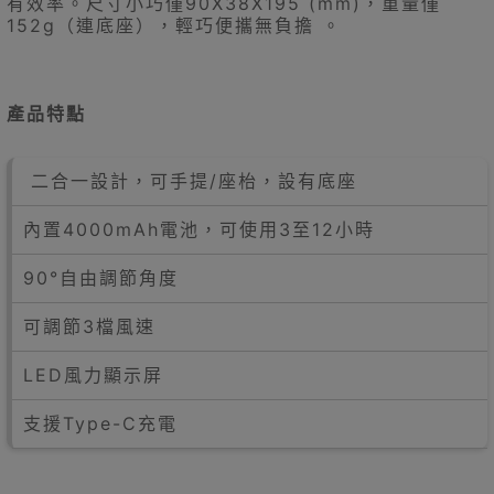
有效率。尺寸小巧僅90X38X195 (mm)，重量僅
152g（連底座），輕巧便攜無負擔 。
產品特點
二合一設計，可手提/座枱，設有底座
內置4000mAh電池，可使用3至12小時
90°自由調節角度
可調節3檔風速
LED風力顯示屏
支援Type-C充電