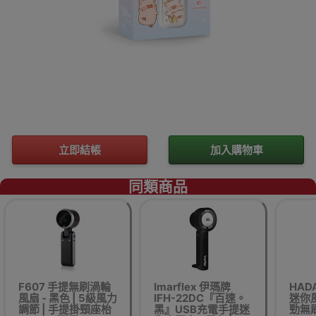
立即結帳
加入購物車
同類商品
F607 手提無刷渦輪
Imarflex 伊瑪牌
HAD
風扇 - 黑色 | 5級風力
IFH-22DC『百速。
迷你風
調節 | 手提掛頸座枱
黑』USB充電手提迷
勁無刷