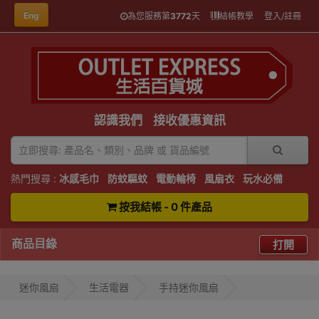
Eng
為您服務第
3772
天
結帳教學
登入/註冊
認識我們
接收優惠資訊
熱門搜尋 :
冰感毛巾
防蚊驅蚊
電動輪椅
風扇衣
玩水必備
按我結帳 - 0 件產品
商品目錄
打開
迷你風扇
生活電器
手持迷你風扇