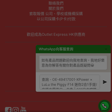
聯絡我們
關於我們
索取報價 公司、學校或機構採購
以公司採購卡(P卡)付款
歡迎成為Outlet Express HK供應商
×
其他資訊
WhatsApp向客服查詢
下單須知
如有產品問題歡迎向我地查詢，我地好樂
隱私權及條款聲明
意為你解答有關你對產品既疑問😀
保養條款及更換政策
除舊服務條款及細則
條款及細則
網站地圖