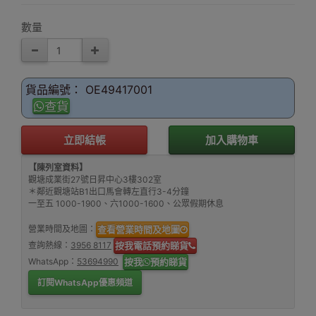
數量
貨品編號： OE49417001
查貨
立即結帳
加入購物車
【陳列室資料】
觀塘成業街27號日昇中心3樓302室
＊鄰近觀塘站B1出口馬會轉左直行3-4分鐘
一至五 1000-1900、六1000-1600、公眾假期休息
營業時間及地圖：
查看營業時間及地圖
查詢熱線：
3956 8117
按我電話預約睇貨
WhatsApp：
53694990
按我
預約睇貨
訂閱WhatsApp優惠頻道