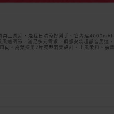
ife5無線自然風桌上風扇，是夏日清涼好幫手。它內建4000
有4段風速調節，滿足多元需求。頂部安裝超靜音馬達，
節風向。扇葉採用7片翼型羽葉設計，出風柔和。前