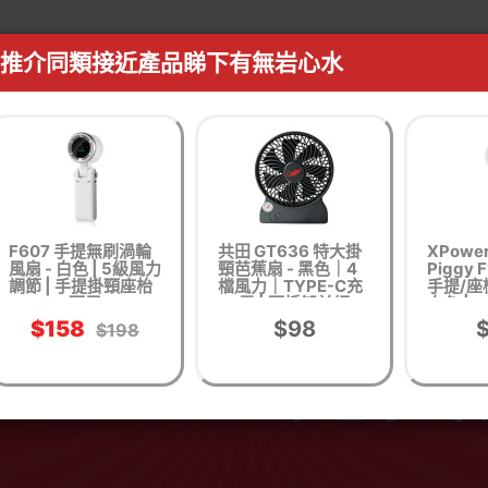
推介同類接近產品睇下有無岩心水
F607 手提無刷渦輪
共田 GT636 特大掛
XPower
風扇 - 白色 | 5級風力
頸芭蕉扇 - 黑色｜4
Piggy 
調節 | 手提掛頸座枱
檔風力｜TYPE-C充
手提/座
可用
電 | 可拆卸前網
白色 | 
角度 
$158
$98
$198