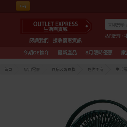
Eng
熱門搜尋 :
認識我們
接收優惠資訊
今期OE推介
最新產品
8月限時優惠
家
首頁
家用電器
風扇及冷風機
迷你風扇
生活