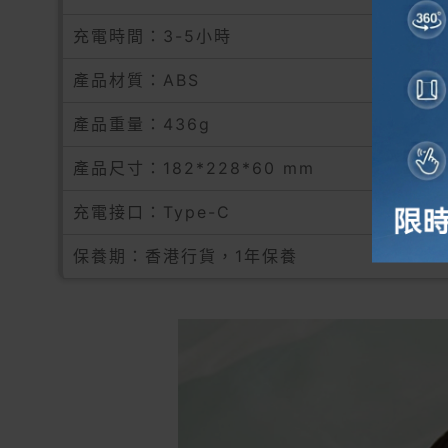
充電時間：3-5小時
產品材質：ABS
產品重量：436g
產品尺寸：182*228*60 mm
充電接口：Type-C
保養期：香港行貨，1年保養