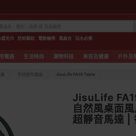
冰感毛巾
防蚊驅蚊
電動輪椅
風扇衣
玩水必備
用電器
生活時尚
潮物科技
美容及健康
戶外及
電器
手持迷你風扇
JisuLife FA19 Table
JisuLife FA
自然風桌面風扇 
超靜音馬達 |