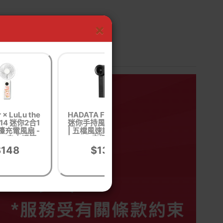
×
 × LuLu the
HADATA F33 輕巧
共田F30B戶外便
F14 迷你2合1
迷你手持風扇 - 黑色
手持風扇-白色 | 
檯充電風扇 -
| 五檔風速調節 | 輕
風力 | 90°可調節 
90°自由調節
音運行
小巧便攜
| 香港行貨
$148
$135
$175
$283