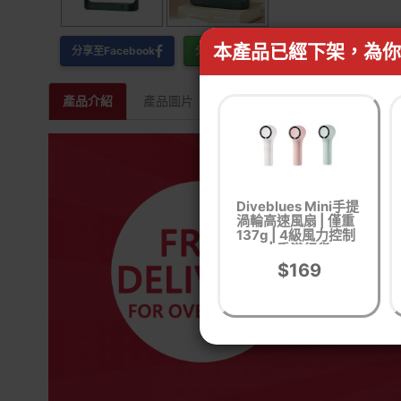
本產品已經下架，為你
分享至Facebook
分享至WhatsApp
產品介紹
產品圖片
相關產品
Diveblues Mini手提
渦輪高速風扇 | 僅重
137g | 4級風力控制
| 香港行貨
$169