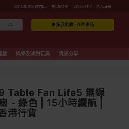
為您服務第
3773
天
結帳教學
3956 8117
登入/註冊
按我結帳 - 0 件產品
運動
娛樂及派對玩具
資訊分享
19 Table Fan Life5 無線
- 綠色 | 15小時續航 |
 香港行貨