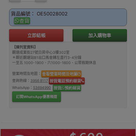
貨品編號： OE50028002
查貨
立即結帳
加入購物車
【陳列室資料】
觀塘成業街27號日昇中心3樓302室
＊鄰近觀塘站B1出口馬會轉左直行3-4分鐘
一至五 1000-1900、六1000-1600、公眾假期休息
營業時間及地圖：
查看營業時間及地圖
查詢熱線：
3956 8117
按我電話預約睇貨
WhatsApp：
53694990
按我
預約睇貨
訂閱WhatsApp優惠頻道