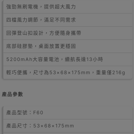
強勁無刷電機，提供超大風力
四檔風力調節，滿足不同需求
回彈登山扣設計，方便隨身攜帶
底部硅膠墊，桌面放置更穩固
5200mAh大容量電池，續航長達13小時
輕巧便攜，尺寸為53×68×175mm，重量僅216g
產品參數
產品型號：F60
產品尺寸：53×68×175mm