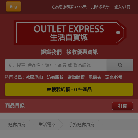
Eng
為您服務第
3775
天
結帳教學
登入/註冊
認識我們
接收優惠資訊
熱門搜尋 :
冰感毛巾
防蚊驅蚊
電動輪椅
風扇衣
玩水必備
按我結帳 - 0 件產品
商品目錄
打開
迷你風扇
生活電器
手持迷你風扇