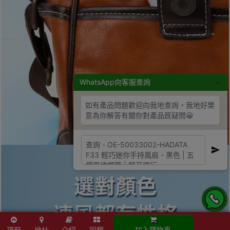
×
WhatsApp向客服查詢
如有產品問題歡迎向我地查詢，我地好樂
意為你解答有關你對產品既疑問😀
頂部
地址
介紹
同類
加入購物車