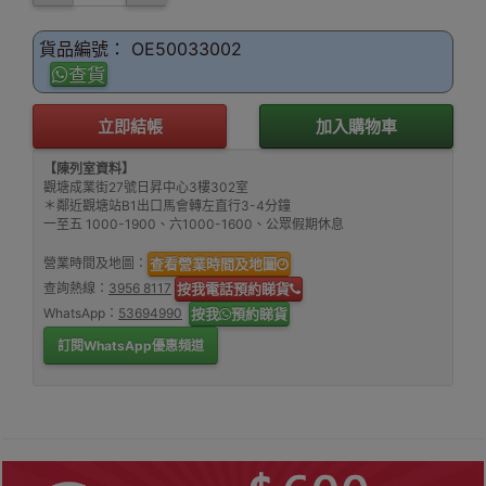
貨品編號： OE50033002
查貨
立即結帳
加入購物車
【陳列室資料】
觀塘成業街27號日昇中心3樓302室
＊鄰近觀塘站B1出口馬會轉左直行3-4分鐘
一至五 1000-1900、六1000-1600、公眾假期休息
營業時間及地圖：
查看營業時間及地圖
查詢熱線：
3956 8117
按我電話預約睇貨
WhatsApp：
53694990
按我
預約睇貨
訂閱WhatsApp優惠頻道