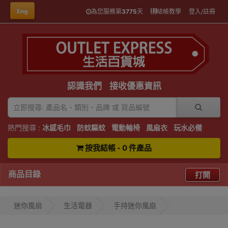
Eng
為您服務第
3775
天
結帳教學
登入/註冊
認識我們
接收優惠資訊
熱門搜尋 :
冰感毛巾
防蚊驅蚊
電動輪椅
風扇衣
玩水必備
按我結帳 - 0 件產品
商品目錄
打開
迷你風扇
生活電器
手持迷你風扇